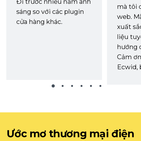
Đi trước nhiều năm ánh
mà tôi 
sáng so với các plugin
web. Mã
cửa hàng khác.
xuất sắ
liệu tuy
hướng d
Cảm ơn 
Ecwid, 
Ước mơ thương mại điện