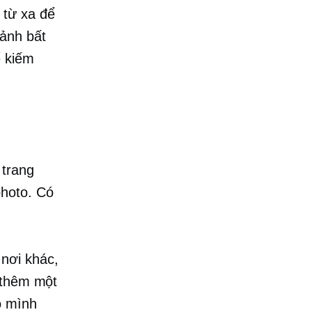
 từ xa để
 ảnh bất
ể kiếm
 trang
photo. Có
nơi khác,
 thêm một
o mình