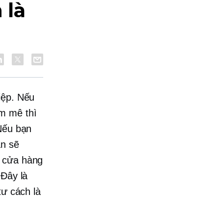
 là
iệp. Nếu
am mê thì
 Nếu bạn
ạn sẽ
a cửa hàng
 Đây là
tư cách là