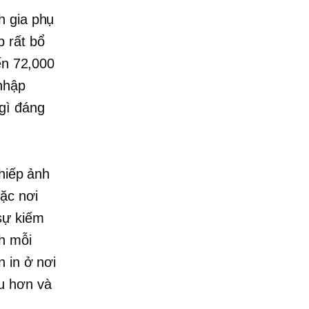
h gia phụ
p rất bổ
ến 72,000
nhập
gì đáng
nhiếp ảnh
ặc nơi
sự kiếm
nh mỗi
 in ở nơi
u hơn và