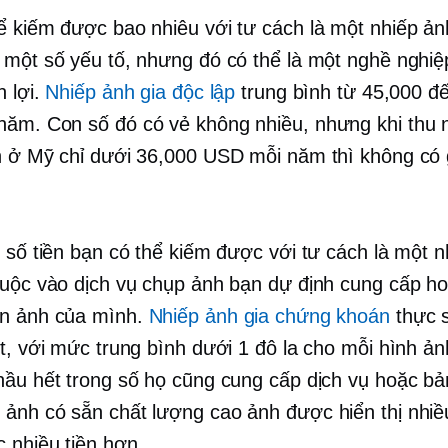
ể kiếm được bao nhiêu với tư cách là một nhiếp ản
 một số yếu tố, nhưng đó có thể là một nghề nghiệ
h lợi.
Nhiếp ảnh gia độc lập
trung bình từ 45,000 đ
ăm. Con số đó có vẻ không nhiều, nhưng khi thu 
h ở Mỹ chỉ dưới 36,000 USD mỗi năm thì không có 
.
, số tiền bạn có thể kiếm được với tư cách là một 
huộc vào dịch vụ chụp ảnh bạn dự định cung cấp ho
án ảnh của mình.
Nhiếp ảnh gia chứng khoán
thực 
ít, với mức trung bình dưới 1 đô la cho mỗi hình ả
hầu hết trong số họ cũng cung cấp dịch vụ hoặc bản
o ảnh có sẵn
chất lượng cao
ảnh được hiển thị nhiề
 nhiều tiền hơn.