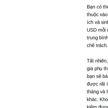
Bạn có th
thuộc vào
ích và sin
USD mỗi n
trung bìn
chê trách
Tất nhiên
gia phụ t
bạn sẽ b
được rất 
tháng và 
khác. Kh
kiếm được