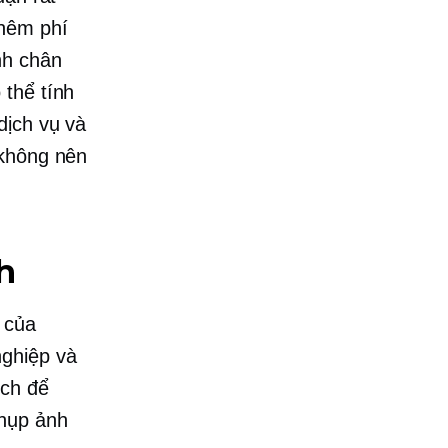
thêm phí
nh chân
 thể tính
dịch vụ và
 không nên
h
 của
nghiệp và
ích để
chụp ảnh