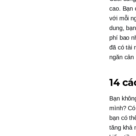
cao. Bạn 
với mỗi n
dung, bạn
phí bao n
đã có tài
ngăn cản 
14 cá
Bạn không
mình? Có 
bạn có th
tăng khả 