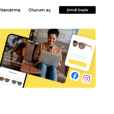
atlandırma
Oturum aç
Şimdi başla