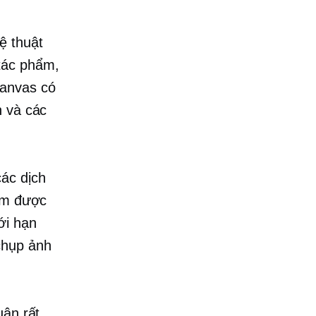
ệ thuật
tác phẩm,
canvas có
h và các
ác dịch
iếm được
ới hạn
chụp ảnh
uận rất