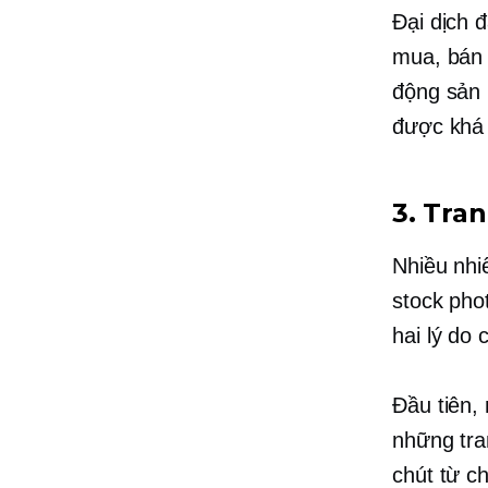
Đại dịch 
mua, bán 
động sản 
được khá 
3. Tra
Nhiều nhi
stock pho
hai lý do 
Đầu tiên,
những tra
chút từ c