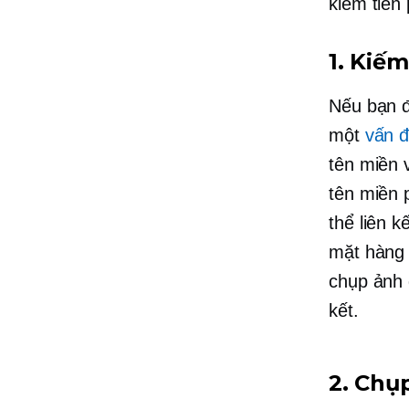
kiếm tiền 
1. Kiế
Nếu bạn đ
một
vấn đ
tên miền 
tên miền 
thể liên 
mặt hàng 
chụp ảnh 
kết.
2. Chụ