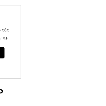
 các
ọng.
o