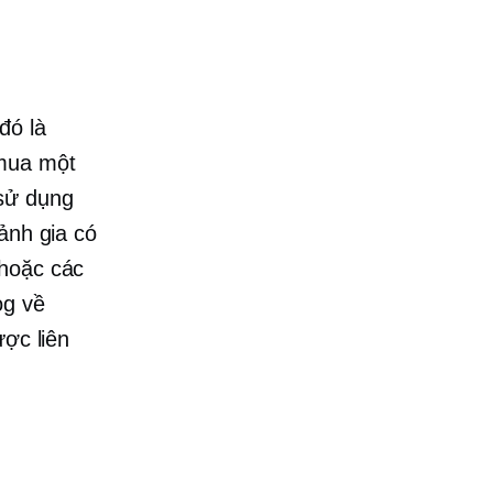
đó là
mua một
 sử dụng
ảnh gia có
 hoặc các
og về
ược liên