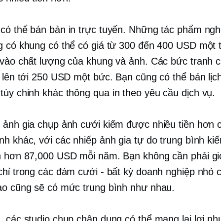
có thể bán bản in trực tuyến. Những tác phẩm ngh
g có khung có thể có giá từ 300 đến 400 USD một 
 vào chất lượng của khung và ảnh. Các bức tranh 
á lên tới 250 USD một bức. Bạn cũng có thể bán lịc
tùy chỉnh khác thông qua
in theo yêu cầu
dịch vụ.
 ảnh gia chụp ảnh cưới kiếm được nhiều tiền hơn c
nh khác, với các nhiếp ảnh gia tự do trung bình k
h hơn 87,000 USD mỗi năm. Bạn không cần phải gi
chỉ trong các đám cưới - bất kỳ doanh nghiệp nhỏ 
ào cũng sẽ có mức trung bình như nhau.
, các studio chụp chân dung có thể mang lại lợi nh