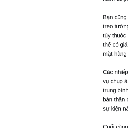
Bạn cũng 
treo tườn
tùy thuộc
thể có gi
mặt hàng 
Các nhiếp
vụ chụp ả
trung bìn
bản thân 
sự kiện n
Cuối cùng