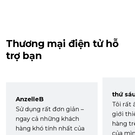
Thương mại điện tử hỗ
trợ bạn
thứ sá
AnzelleB
Tôi rất
Sử dụng rất đơn giản –
giới th
ngay cả những khách
hàng tr
hàng khó tính nhất của
của mìn