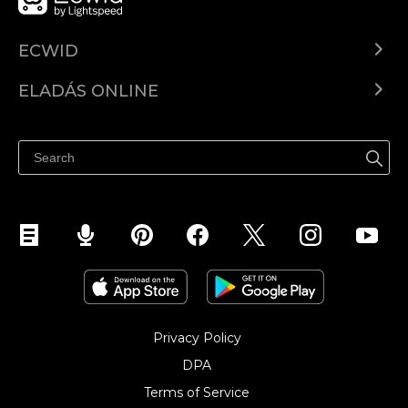
ECWID
Ecwid.com
ELADÁS ONLINE
Árkalkuláció
Eladni mindenhol
Súgó
Eladás a Facebookon
Eladás Instagramon
Privacy Policy
DPA
Terms of Service