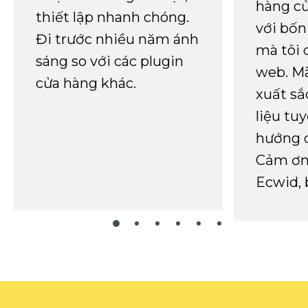
hàng củ
thiết lập nhanh chóng.
với bốn
Đi trước nhiều năm ánh
mà tôi 
sáng so với các plugin
web. Mã
cửa hàng khác.
xuất sắ
liệu tuy
hướng d
Cảm ơn 
Ecwid, 