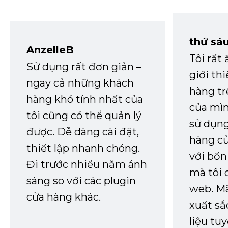
thứ sá
AnzelleB
Tôi rất
Sử dụng rất đơn giản –
giới th
ngay cả những khách
hàng tr
hàng khó tính nhất của
của mìn
tôi cũng có thể quản lý
sử dụng
được. Dễ dàng cài đặt,
hàng củ
thiết lập nhanh chóng.
với bốn
Đi trước nhiều năm ánh
mà tôi 
sáng so với các plugin
web. Mã
cửa hàng khác.
xuất sắ
liệu tuy