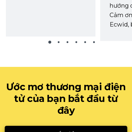
hướng d
Cảm ơn 
Ecwid, 
Ước mơ thương mại điện
tử của bạn bắt đầu từ
đây