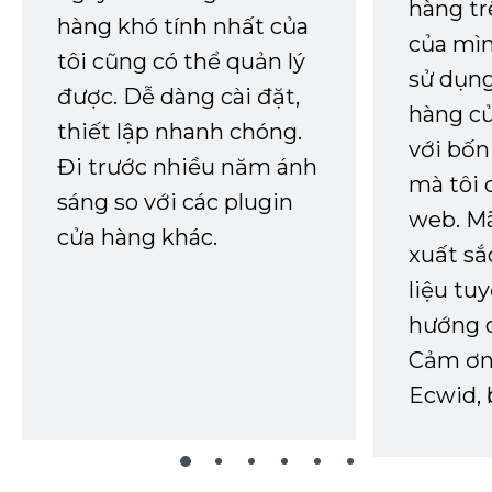
hàng tr
hàng khó tính nhất của
của mìn
tôi cũng có thể quản lý
sử dụng
được. Dễ dàng cài đặt,
hàng củ
thiết lập nhanh chóng.
với bốn
Đi trước nhiều năm ánh
mà tôi 
sáng so với các plugin
web. Mã
cửa hàng khác.
xuất sắ
liệu tuy
hướng d
Cảm ơn 
Ecwid, 