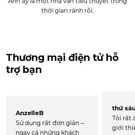
Anh ấy là một nhà văn tiểu thuyết trong
thời gian rảnh rỗi.
Thương mại điện tử hỗ
trợ bạn
thứ sá
AnzelleB
Tôi rất
Sử dụng rất đơn giản –
giới th
ngay cả những khách