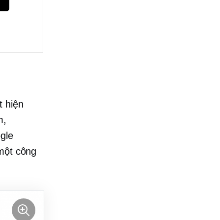
t hiện
m,
gle
 một công