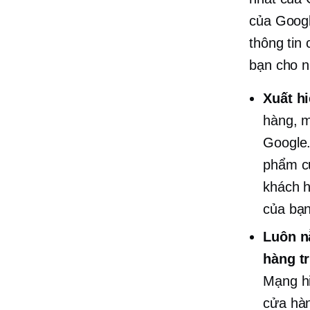
của Googl
thông tin 
bạn cho n
Xuất h
hàng, m
Google
phẩm củ
khách h
của bạn
Luôn n
hàng t
Mạng hi
cửa hàn