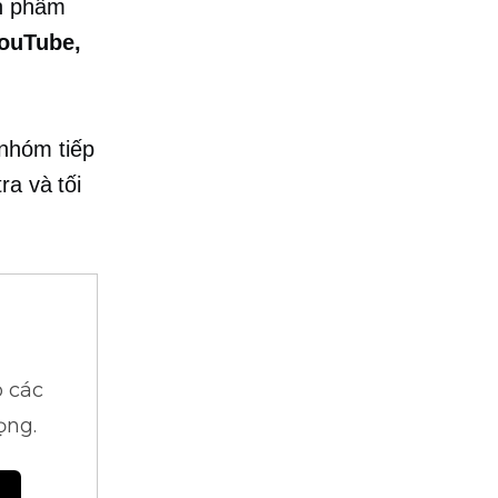
ản phẩm
ouTube,
nhóm tiếp
ra và tối
 các
ọng.