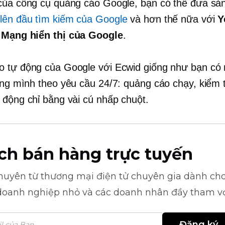
của công cụ quảng cáo Google, bạn có thể đưa s
h
lên đầu tìm kiếm của Google
và hơn thế nữa với
Y
 Mạng hiển thị của Google
.
 tự động của Google với Ecwid giống như bạn có 
iêng mình
theo yêu cầu
24/7: quảng cáo chạy, kiểm t
 động chỉ bằng vài cú nhấp chuột.
ch bán hàng trực tuyến
khuyên từ
thương mại điện tử
chuyên gia dành cho
doanh nghiệp nhỏ và các doanh nhân đầy tham v
Đăng ký