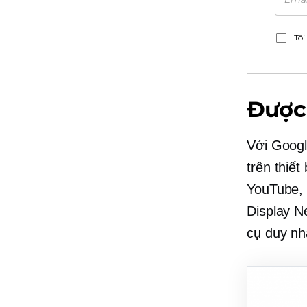
Tôi
Được 
Với Googl
trên thiế
YouTube, 
Display N
cụ duy nh