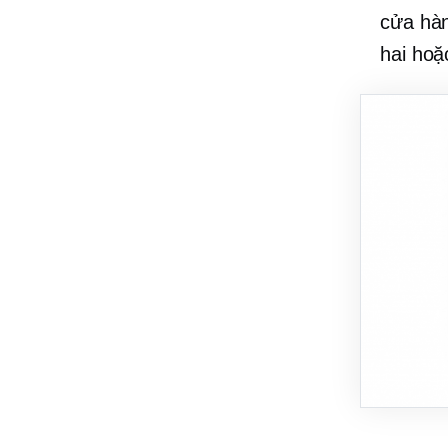
cửa hàn
hai hoặ