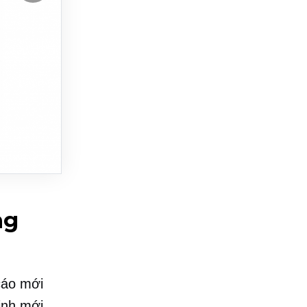
ng
cáo mới
inh mới