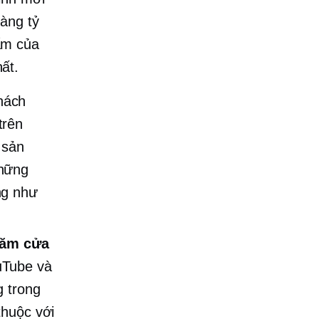
àng tỷ
hẩm của
ất.
khách
trên
 sản
những
ng như
hăm cửa
uTube và
g trong
thuộc với