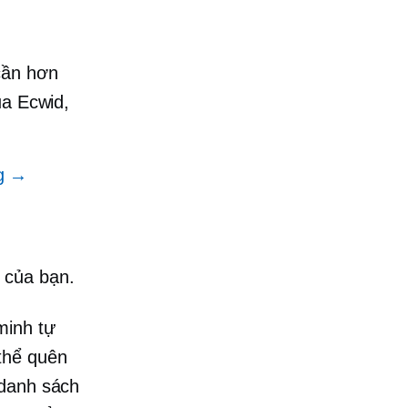
cần hơn
ủa Ecwid,
ng →
 của bạn.
minh tự
thể quên
 danh sách