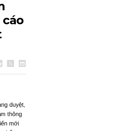
m
 cáo
t
ang duyệt,
ắm thông
iến mới