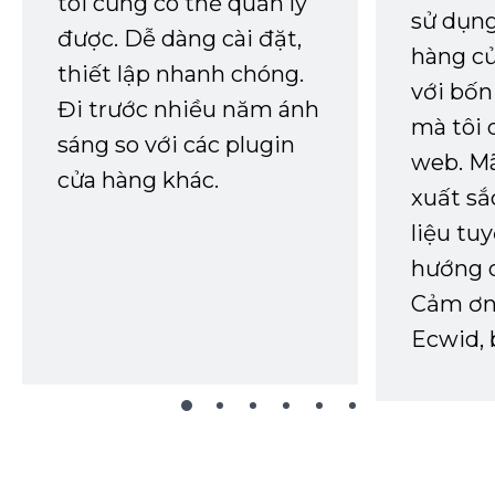
tôi cũng có thể quản lý
sử dụng
được. Dễ dàng cài đặt,
hàng củ
thiết lập nhanh chóng.
với bốn
Đi trước nhiều năm ánh
mà tôi 
sáng so với các plugin
web. Mã
cửa hàng khác.
xuất sắ
liệu tuy
hướng d
Cảm ơn 
Ecwid, 