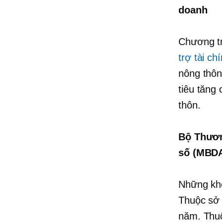
doanh
Chương tr
trợ tài ch
nông thôn
tiêu tăng
thôn.
Bộ Thươn
số (MBD
Những kho
Thuộc sở 
năm.
Thu