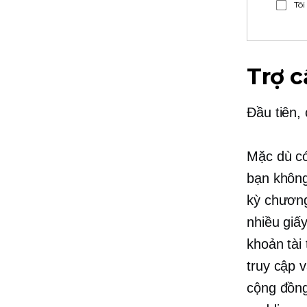
Tôi
Trợ 
Đầu tiên,
Mặc dù có
bạn không
kỳ chương 
nhiều giấ
khoản tài
truy cập 
cộng đồng