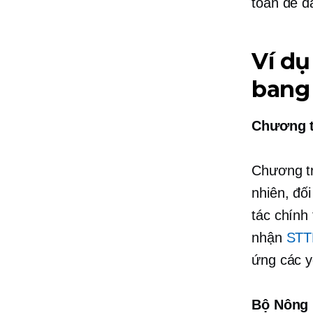
toán để đ
Ví dụ
bang
Chương t
Chương tr
nhiên, đố
tác chính
nhận
STTR
ứng các y
Bộ Nông 