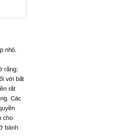
ệp nhỏ.
ớ rằng:
i với bất
ền rất
ông. Các
 quyền
n cho
 ở bánh