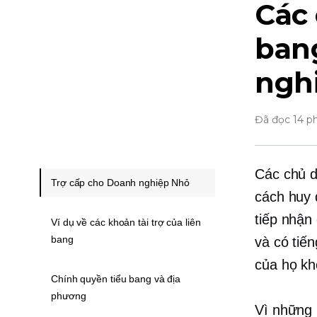
Các 
ban
ngh
Đã đọc 14 p
Các chủ d
Trợ cấp cho Doanh nghiệp Nhỏ
cách huy 
tiếp nhận
Ví dụ về các khoản tài trợ của liên
bang
và có tiế
của họ kh
Chính quyền tiểu bang và địa
phương
Vì những 