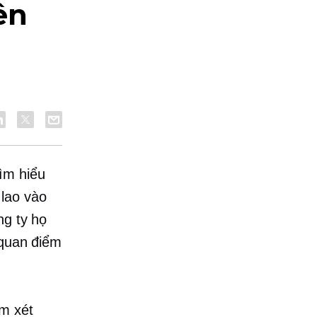
ên
ìm hiểu
 lao vào
ng ty họ
 quan điểm
em xét