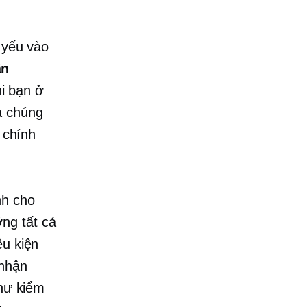
ủ yếu vào
ân
i bạn ở
à chúng
a chính
nh cho
ng tất cả
ều kiện
 nhận
như kiểm