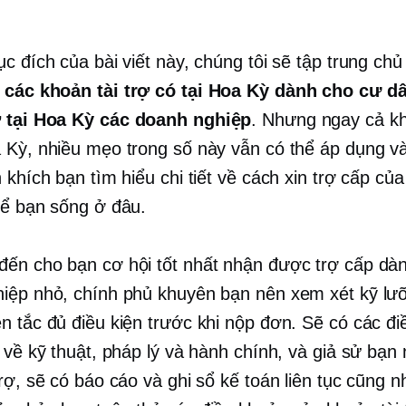
c đích của bài viết này, chúng tôi sẽ tập trung ch
ủ
các khoản tài trợ có tại Hoa Kỳ dành cho cư d
 tại Hoa Kỳ
các doanh nghiệp
. Nhưng ngay cả kh
 Kỳ, nhiều mẹo trong số này vẫn có thể áp dụng v
 khích bạn tìm hiểu chi tiết về cách xin trợ cấp củ
kể bạn sống ở đâu.
ến cho bạn cơ hội tốt nhất nhận được trợ cấp dà
iệp nhỏ, chính phủ khuyên bạn nên xem xét kỹ lưỡ
n tắc đủ điều kiện trước khi nộp đơn. Sẽ có các đi
t về kỹ thuật, pháp lý và hành chính, và giả sử bạn
trợ, sẽ có báo cáo và ghi sổ kế toán liên tục cũng 