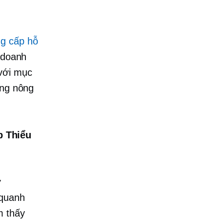
g cấp hỗ
 doanh
 với mục
ồng nông
p Thiểu
ỡ
 quanh
m thấy