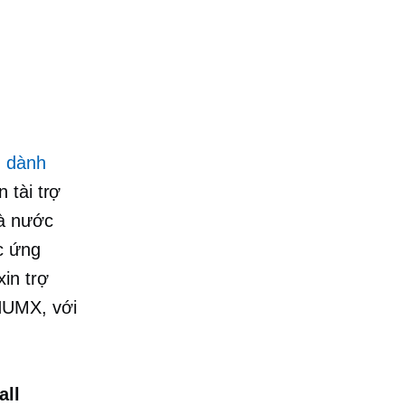
u dành
 tài trợ
hà nước
c ứng
in trợ
NUMX, với
all