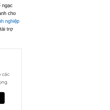
ể ngạc
ành cho
nh nghiệp
ài trợ
 các
ọng.