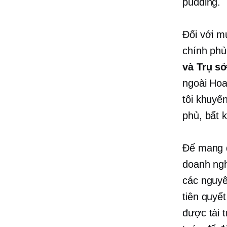
pudding.
Đối với mụ
chính ph
và
Trụ sở
ngoài Hoa
tôi khuyến
phủ, bất 
Để mang đ
doanh ngh
các nguyê
tiên quyế
được tài 