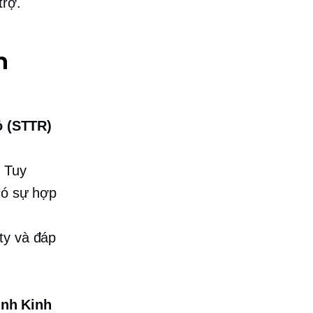
trợ.
n
ỏ (STTR)
. Tuy
 có sự hợp
ty và đáp
ình Kinh