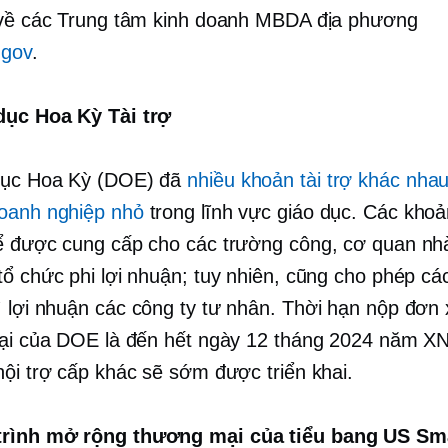
 về các Trung tâm kinh doanh MBDA địa phương
gov
.
dục Hoa Kỳ Tài trợ
dục Hoa Kỳ (DOE) đã
nhiều khoản tài trợ khác nha
oanh nghiệp nhỏ
trong lĩnh vực giáo dục. Các khoản
ể được cung cấp cho các trường công, cơ quan n
tổ chức phi lợi nhuận; tuy nhiên, cũng cho phép cá
ì lợi nhuận
các công ty tư nhân. Thời hạn nộp đơn x
tại của DOE là đến hết ngày 12 tháng 2024 năm X
hội trợ cấp khác sẽ sớm được triển khai.
rình mở rộng thương mại của tiểu bang US Sm