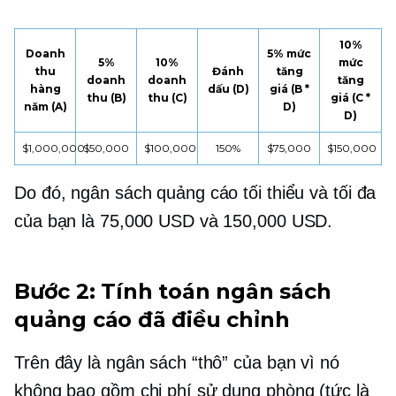
10%
Doanh
5% mức
5%
10%
mức
thu
Đánh
tăng
doanh
doanh
tăng
hàng
dấu (D)
giá (B *
thu (B)
thu (C)
giá (C *
năm (A)
D)
D)
$1,000,000
$50,000
$100,000
150%
$75,000
$150,000
Do đó, ngân sách quảng cáo tối thiểu và tối đa
của bạn là 75,000 USD và 150,000 USD.
Bước 2: Tính toán ngân sách
quảng cáo đã điều chỉnh
Trên đây là ngân sách “thô” của bạn vì nó
không bao gồm chi phí sử dụng phòng (tức là