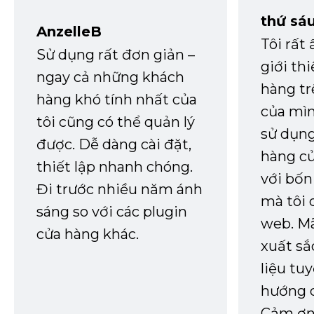
thứ sá
AnzelleB
Tôi rất
Sử dụng rất đơn giản –
giới th
ngay cả những khách
hàng tr
hàng khó tính nhất của
của mìn
tôi cũng có thể quản lý
sử dụng
được. Dễ dàng cài đặt,
hàng củ
thiết lập nhanh chóng.
với bốn
Đi trước nhiều năm ánh
mà tôi 
sáng so với các plugin
web. Mã
cửa hàng khác.
xuất sắ
liệu tuy
hướng d
Cảm ơn 