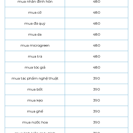
mua nhẫn đính hôn
480
mua cờ
480
mua đá quý
480
mua da
480
mua microgreen
480
mua trà
480
mua tóc giả
480
mua tác phẩm nghệ thuật
390
mua bốt
390
mua kẹo
390
mua ghế
390
mua nước hoa
390