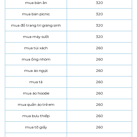
mua bàn ăn
320
mua bàn picnic
320
mua đồ trang trí giáng sinh
320
mua máy sưởi
320
mua túi xách
260
mua ống nhòm
260
mua áo ngực
260
mua tã
260
mua áo hoodie
260
mua quần áo trẻ em
260
mua bưu thiếp
260
mua tờ giấy
260