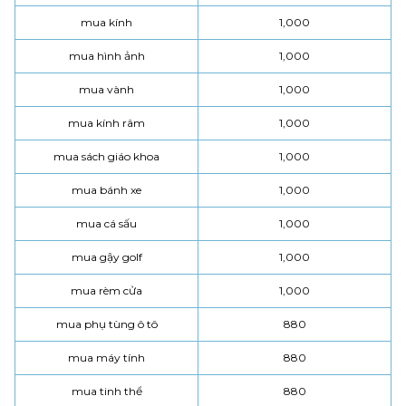
mua kính
1,000
mua hình ảnh
1,000
mua vành
1,000
mua kính râm
1,000
mua sách giáo khoa
1,000
mua bánh xe
1,000
mua cá sấu
1,000
mua gậy golf
1,000
mua rèm cửa
1,000
mua phụ tùng ô tô
880
mua máy tính
880
mua tinh thể
880