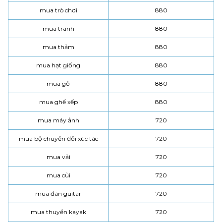
mua trò chơi
880
mua tranh
880
mua thảm
880
mua hạt giống
880
mua gỗ
880
mua ghế xếp
880
mua máy ảnh
720
mua bộ chuyển đổi xúc tác
720
mua vải
720
mua củi
720
mua đàn guitar
720
mua thuyền kayak
720