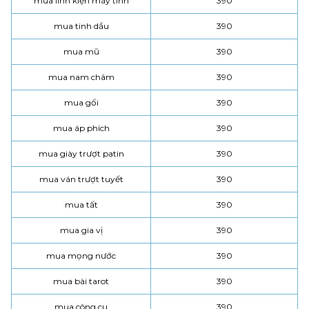
mua linh kiện máy tính
390
mua tinh dầu
390
mua mũ
390
mua nam châm
390
mua gối
390
mua áp phích
390
mua giày trượt patin
390
mua ván trượt tuyết
390
mua tất
390
mua gia vị
390
mua mọng nước
390
mua bài tarot
390
mua công cụ
390