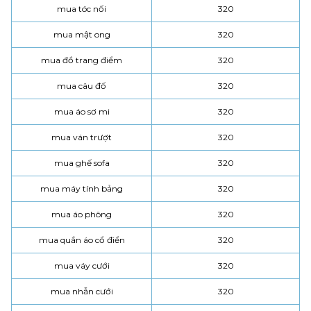
mua tóc nối
320
mua mật ong
320
mua đồ trang điểm
320
mua câu đố
320
mua áo sơ mi
320
mua ván trượt
320
mua ghế sofa
320
mua máy tính bảng
320
mua áo phông
320
mua quần áo cổ điển
320
mua váy cưới
320
mua nhẫn cưới
320