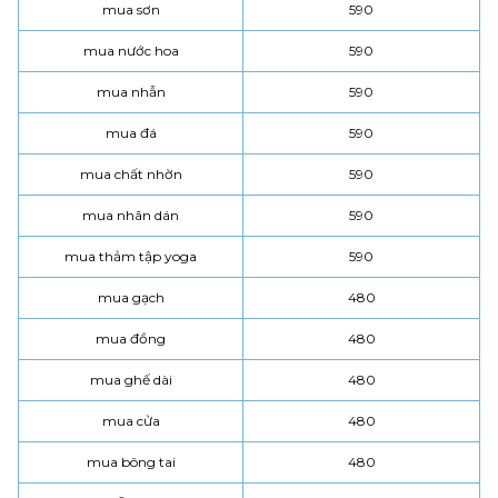
mua sơn
590
mua nước hoa
590
mua nhẫn
590
mua đá
590
mua chất nhờn
590
mua nhãn dán
590
mua thảm tập yoga
590
mua gạch
480
mua đồng
480
mua ghế dài
480
mua cửa
480
mua bông tai
480