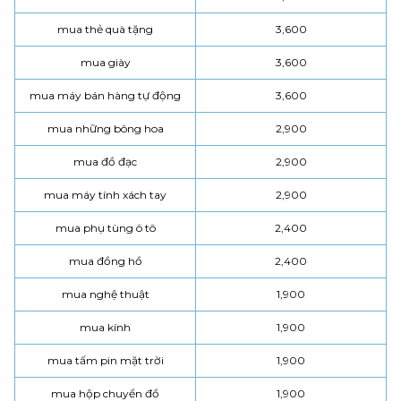
mua thẻ quà tặng
3,600
mua giày
3,600
mua máy bán hàng tự động
3,600
mua những bông hoa
2,900
mua đồ đạc
2,900
mua máy tính xách tay
2,900
mua phụ tùng ô tô
2,400
mua đồng hồ
2,400
mua nghệ thuật
1,900
mua kính
1,900
mua tấm pin mặt trời
1,900
mua hộp chuyển đồ
1,900