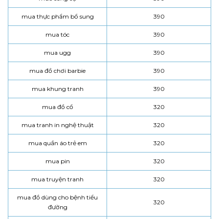
mua thực phẩm bổ sung
390
mua tóc
390
mua ugg
390
mua đồ chơi barbie
390
mua khung tranh
390
mua đồ cổ
320
mua tranh in nghệ thuật
320
mua quần áo trẻ em
320
mua pin
320
mua truyện tranh
320
mua đồ dùng cho bệnh tiểu
320
đường