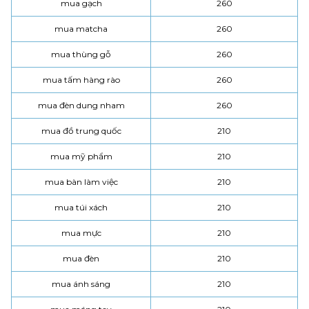
mua gạch
260
mua matcha
260
mua thùng gỗ
260
mua tấm hàng rào
260
mua đèn dung nham
260
mua đồ trung quốc
210
mua mỹ phẩm
210
mua bàn làm việc
210
mua túi xách
210
mua mực
210
mua đèn
210
mua ánh sáng
210