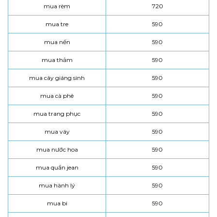
mua rèm
720
mua tre
590
mua nến
590
mua thảm
590
mua cây giáng sinh
590
mua cà phê
590
mua trang phục
590
mua váy
590
mua nước hoa
590
mua quần jean
590
mua hành lý
590
mua bi
590