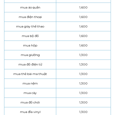
mua áo quần
1,600
mua điện thoại
1,600
mua giày thể thao
1,600
mua bộ đồ
1,600
mua hộp
1,600
mua giường
1,300
mua đồ điện tử
1,300
mua thẻ bài ma thuật
1,300
mua nệm
1,300
mua cây
1,300
mua đồ chơi
1,300
mua đĩa vinyl
1,300