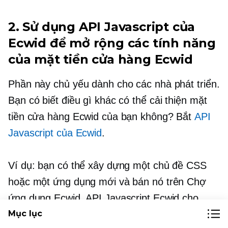
2. Sử dụng API Javascript của
Ecwid để mở rộng các tính năng
của mặt tiền cửa hàng Ecwid
Phần này chủ yếu dành cho các nhà phát triển.
Bạn có biết điều gì khác có thể cải thiện mặt
tiền cửa hàng Ecwid của bạn không? Bắt
API
Javascript của Ecwid
.
Ví dụ: bạn có thể xây dựng một chủ đề CSS
hoặc một ứng dụng mới và bán nó trên Chợ
ứng dụng Ecwid. API Javascript Ecwid cho
phép bạn thay đổi hoàn toàn giao diện cửa
Mục lục