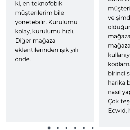
ki, en teknofobik
müşter
müşterilerim bile
ve şimd
yönetebilir. Kurulumu
olduğum
kolay, kurulumu hızlı.
mağazay
Diğer mağaza
mağaza
eklentilerinden ışık yılı
kullanı
önde.
kodlam
birinci 
harika b
nasıl yap
Çok te
Ecwid, 