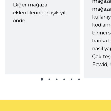
mağazay
Diğer mağaza
mağaza
eklentilerinden ışık yılı
kullanı
önde.
kodlam
birinci 
harika b
nasıl yap
Çok te
Ecwid, 