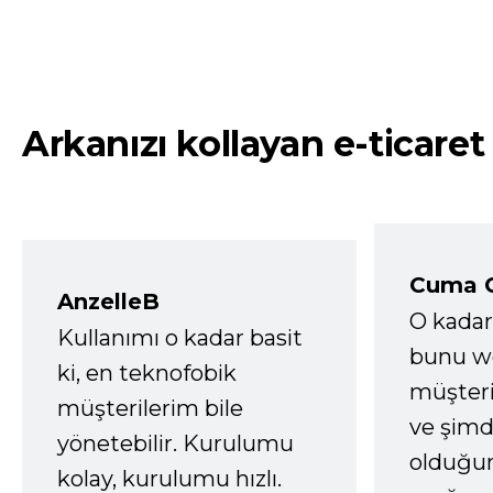
Arkanızı kollayan e-ticaret
Cuma 
AnzelleB
O kadar
Kullanımı o kadar basit
bunu we
ki, en teknofobik
müşter
müşterilerim bile
ve şimd
yönetebilir. Kurulumu
olduğum
kolay, kurulumu hızlı.