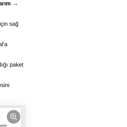
larım →
için sağ
l'a
dığı paket
sini