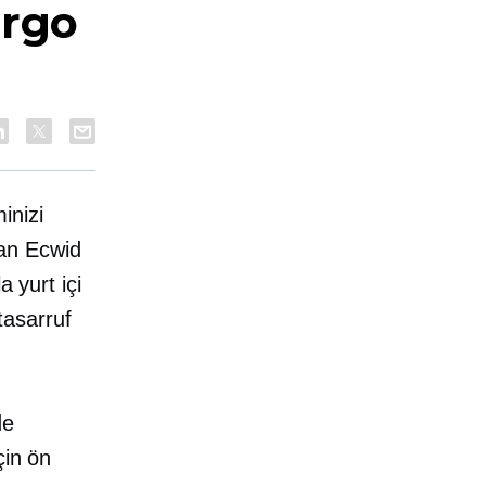
argo
inizi
dan Ecwid
 yurt içi
tasarruf
de
çin ön