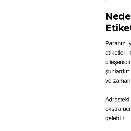
Neden
Etike
Paranızı 
etiketleri
bileşenidi
şunlardır: 
ve
zaman 
Adresteki 
ekstra üc
gelebilir.