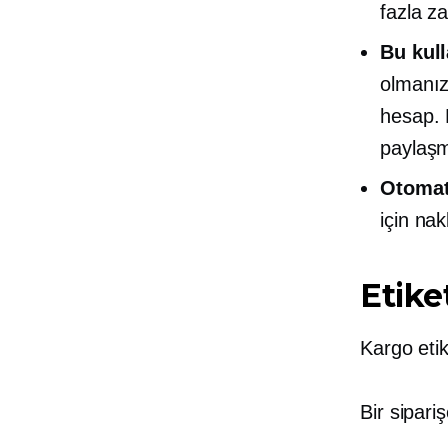
fazla z
Bu kull
olmanı
hesap. E
paylaşm
Otomat
için nak
Etiket
Kargo etike
Bir sipariş