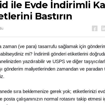
d ile Evde İndirimli K
etlerini Bastırın
du
a zaman (ve para) tasarrufu sağlamak için gönderim
rabilseydiniz mi? İndirimli gönderi etiketlerini doğru
nelinizden yazdırabilir ve USPS ve diğer taşıyıcılarla
ışı gönderim maliyetlerinden zamandan ve paradan 
iz.
anede sıra beklemenize gerek yok; etiketlerinizi ev
e posta çalışanınızın normal rotasını takip etmesi i