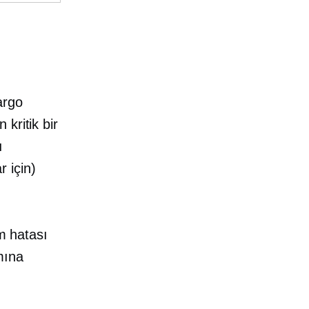
argo
kritik bir
ı
r için)
ım hatası
mına