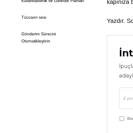
Kullanılabilirlik ve Gelecek Planları
kapınıza b
Tüccarın sesi
Yazdır. S
Gönderim Sürecini
Otomatikleştirin
İnt
İpuçl
adayl
Ecw