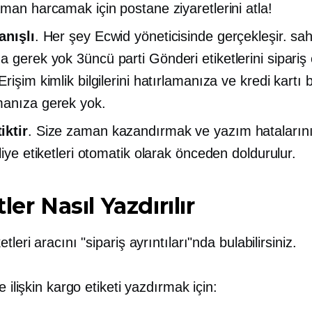
aman harcamak için postane ziyaretlerini atla!
anışlı
. Her şey Ecwid yöneticisinde gerçekleşir. sah
za gerek yok
3üncü parti
Gönderi etiketlerini sipariş
rişim kimlik bilgilerini hatırlamanıza ve kredi kartı bil
anıza gerek yok.
iktir
. Size zaman kazandırmak ve yazım hataların
liye etiketleri otomatik olarak önceden doldurulur.
ler Nasıl Yazdırılır
tleri aracını "sipariş ayrıntıları"nda bulabilirsiniz.
e ilişkin kargo etiketi yazdırmak için: