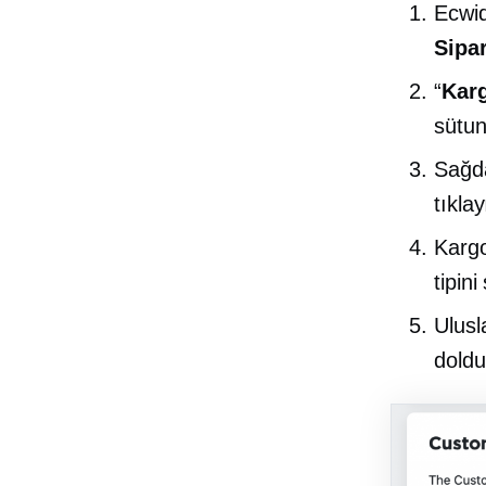
Ecwid
Sipar
“
Karg
sütun
Sağda
tıklay
Kargo
tipini
Ulus
doldu