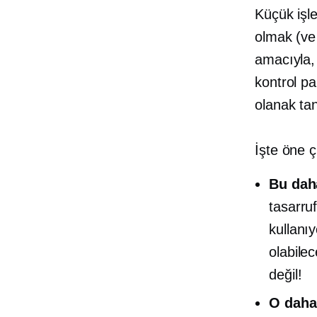
Küçük işl
olmak (ve 
amacıyla
kontrol p
olanak tan
İşte öne ç
Bu dah
tasarru
kullanıy
olabilec
değil!
O daha 