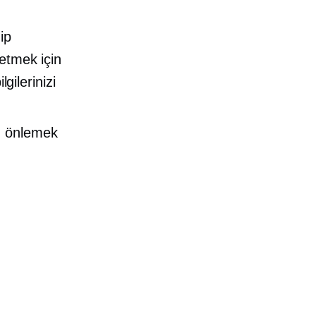
ip
 etmek için
gilerinizi
ı önlemek