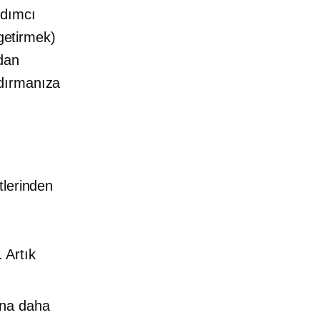
rdımcı
 getirmek)
dan
zdırmanıza
etlerinden
. Artık
ona daha