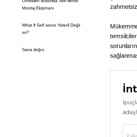
Örnekleri arasında Self servis
zahmetsiz
Montaj Ekipmanı
What If Self servis Yeterli Değil
Mükemmel m
mi?
temsilcile
sorunların
Sana doğru
sağlanması
İnt
İpuçl
adayl