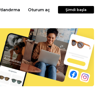
atlandırma
Oturum aç
Şimdi başla