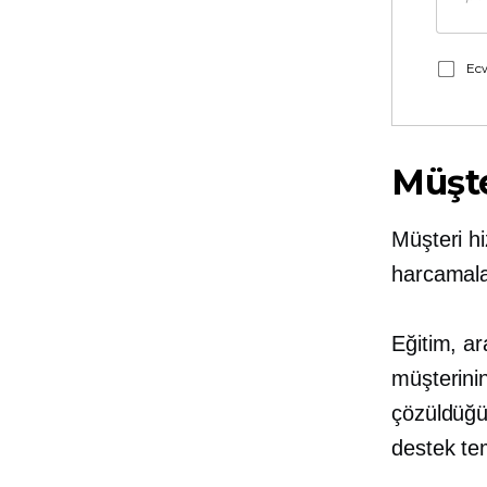
Ecw
Müşte
Müşteri hi
harcamalar
Eğitim, ar
müşterinin
çözüldüğü
destek te