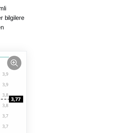
mli
 bilgilere
en