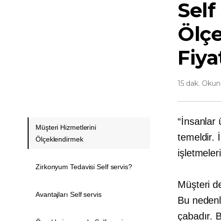
Self
Ölç
Fiya
15 dak. Oku
“İnsanlar 
Müşteri Hizmetlerini
temeldir. 
Ölçeklendirmek
işletmeler
Zirkonyum Tedavisi Self servis?
Müşteri de
Avantajları Self servis
Bu nedenl
çabadır. B