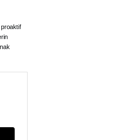
proaktif
rin
anak