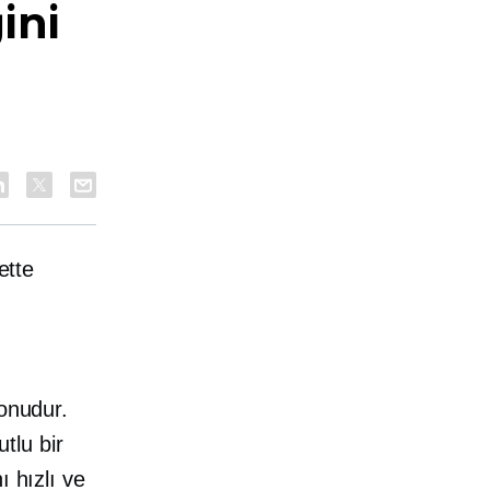
ini
ette
konudur.
tlu bir
ı hızlı ve