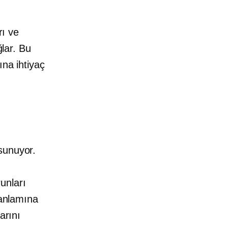
rı ve
ğlar. Bu
ına ihtiyaç
sunuyor.
runları
 anlamına
arını