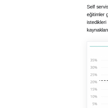
Self servi
eğitimler 
istedikler
kaynaklan