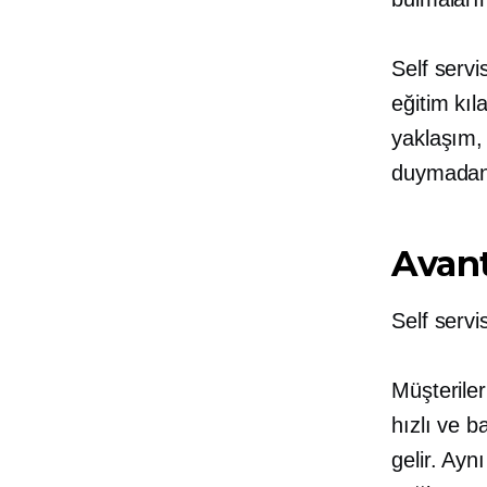
Self servi
eğitim kıl
yaklaşım, 
duymadan 
Avant
Self servi
Müşteriler
hızlı ve b
gelir. Ayn