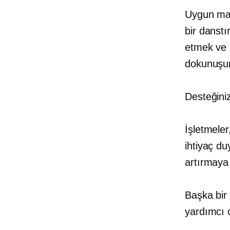
Uygun mal
bir danstı
etmek ve 
dokunuşun
Desteğiniz
İşletmeler
ihtiyaç du
artırmaya 
Başka bir 
yardımcı 