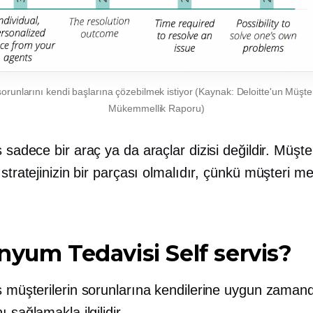
 sorunlarını kendi başlarına çözebilmek istiyor (Kaynak: Deloitte'un Müşter
Mükemmellik Raporu)
s
sadece bir araç ya da araçlar dizisi değildir. Müşte
 stratejinizin bir parçası olmalıdır, çünkü
müşteri mer
onyum Tedavisi
Self servis?
s
müşterilerin sorunlarına kendilerine uygun zama
ı sağlamakla ilgilidir.