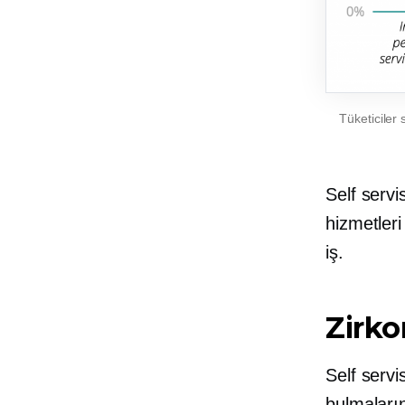
Tüketiciler
Self servi
hizmetleri
iş.
Zirk
Self servi
bulmaların