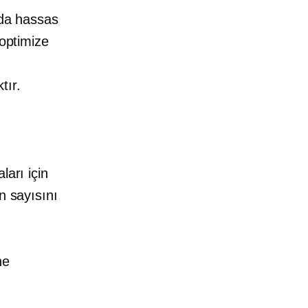
nda hassas
 optimize
tır.
ları için
n sayısını
ne