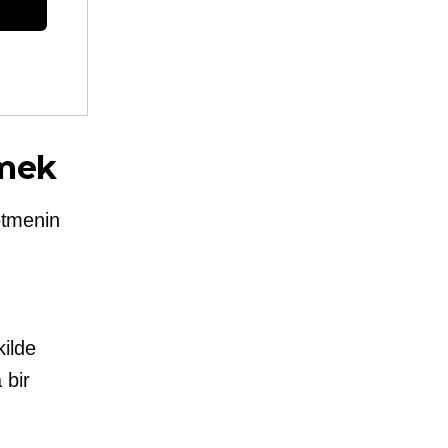
rmek
letmenin
kilde
 bir