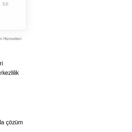
i Hizmetleri
ri
kezlilik
nda çözüm