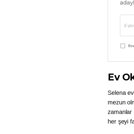
adayl
Ecw
Ev O
Selena ev
mezun ol
zamanlar 
her şeyi f