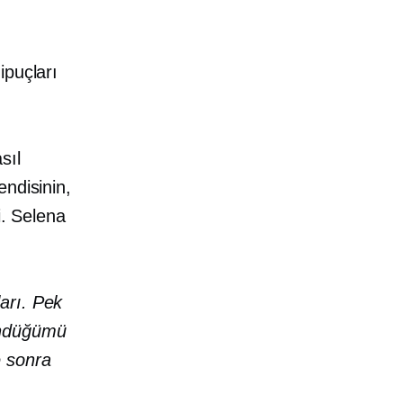
ipuçları
sıl
ndisinin,
i. Selena
ları. Pek
şündüğümü
e sonra