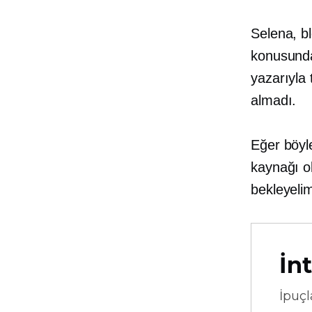
Selena, b
konusunda
yazarıyla
almadı.
Eğer böyl
kaynağı ol
bekleyeli
İnt
İpuçl