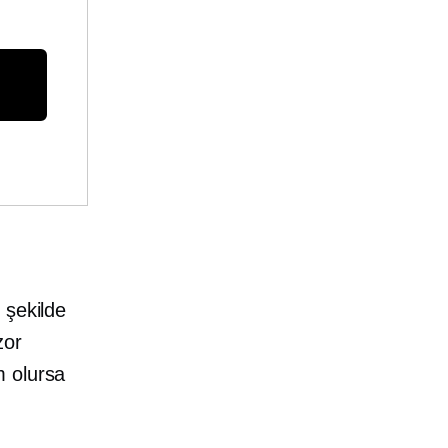
 şekilde
zor
m olursa