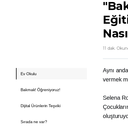
"Bak
Eğit
Nası
11 dak. Oku
Aynı anda
Ev Okulu
vermek 
Bakmak! Öğreniyoruz!
Selena Ro
Dijital Ürünlerin Teşviki
Çocukların
oluşturuyo
Sırada ne var?