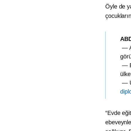
Öyle de ya
çocukları
ABD
— Ar
görü
— E
ülke
— Ü
dip
“Evde eğit
ebeveynle