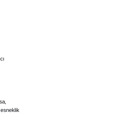
,
m
cı
sa,
esneklik