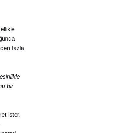
llikle
uğunda
rden fazla
sinlikle
u bir
t ister.
e