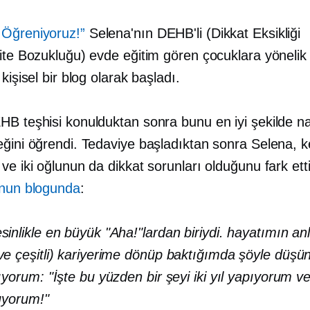
Öğreniyoruz!”
Selena'nın DEHB'li (Dikkat Eksikliği
ite Bozukluğu) evde eğitim gören çocuklara yönelik 
 kişisel bir blog olarak başladı.
HB teşhisi konulduktan sonra bunu en iyi şekilde na
ğini öğrendi. Tedaviye başladıktan sonra Selena, ke
ve iki oğlunun da dikkat sorunları olduğunu fark ett
nun blogunda
:
sinlikle en büyük "Aha!"lardan biriydi. hayatımın an
ve çeşitli) kariyerime dönüp baktığımda şöyle dü
lıyorum: "İşte bu yüzden bir şeyi iki yıl yapıyorum v
ıyorum!"