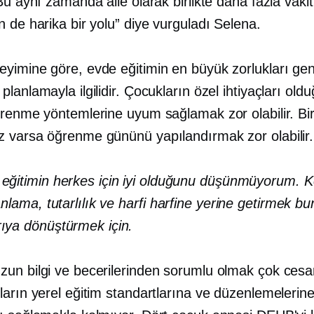
Bu aynı zamanda aile olarak birlikte daha fazla vakit
 de harika bir yolu” diye vurguladı Selena.
yimine göre, evde eğitimin en büyük zorlukları gene
lanlamayla ilgilidir. Çocukların özel ihtiyaçları old
ğrenme yöntemlerine uyum sağlamak zor olabilir. Bi
 varsa öğrenme gününü yapılandırmak zor olabilir.
eğitimin herkes için iyi olduğunu düşünmüyorum. Ke
lanlama, tutarlılık ve
harfi harfine yerine getirmek
bun
ıya dönüştürmek için.
un bilgi ve becerilerinden sorumlu olmak çok cesare
ların yerel eğitim standartlarına ve düzenlemelerin