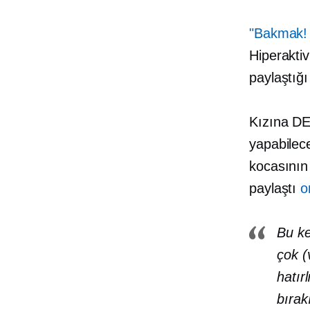
"Bakmak! 
Hiperaktiv
paylaştığı
Kızına DE
yapabilece
kocasının 
paylaştı
o
Bu ke
çok (
hatır
bırak