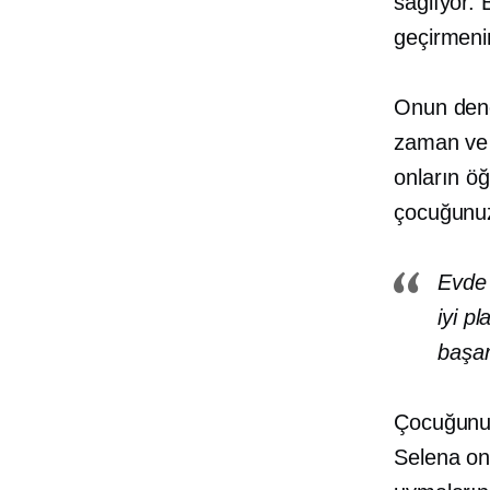
sağlıyor. 
geçirmenin
Onun dene
zaman ve p
onların ö
çocuğunuz
Evde 
iyi p
başar
Çocuğunuz
Selena on