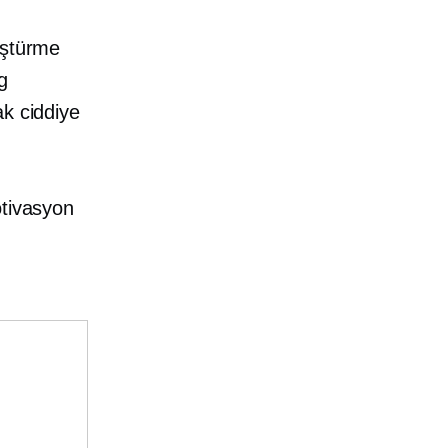
üştürme
g
ak ciddiye
otivasyon