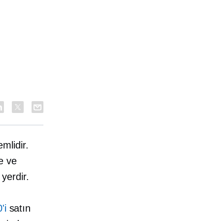
mlidir.
e ve
 yerdir.
'i
satın