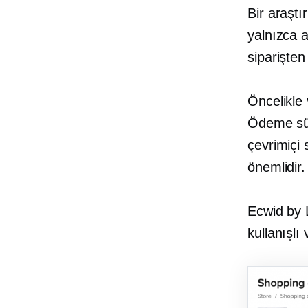
Bir araşt
yalnızca 
siparişten
Öncelikle 
Ödeme sür
çevrimiçi 
önemlidir
Ecwid by L
kullanışlı