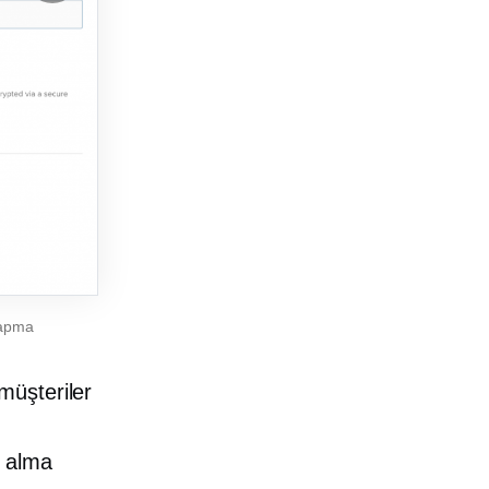
yapma
müşteriler
n alma