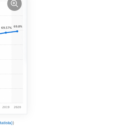
tatista)
)