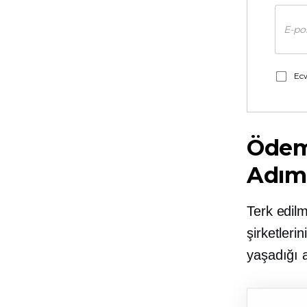
Ecw
Ödem
Adım
Terk edilm
şirketleri
yaşadığı 