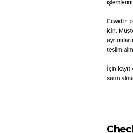
işlemlerin
Ecwid'in
b
için. Müşt
ayrıntılar
teslim alm
İçin kayıt
satın alm
Check