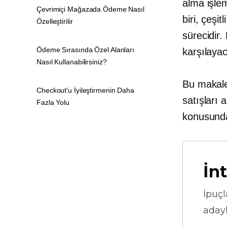
alma işle
Çevrimiçi Mağazada Ödeme Nasıl
biri, çeşi
Özelleştirilir
sürecidir.
Ödeme Sırasında Özel Alanları
karşılayac
Nasıl Kullanabilirsiniz?
Bu makale
Checkout'u İyileştirmenin Daha
satışları 
Fazla Yolu
konusunda
İnt
İpuçl
adayl