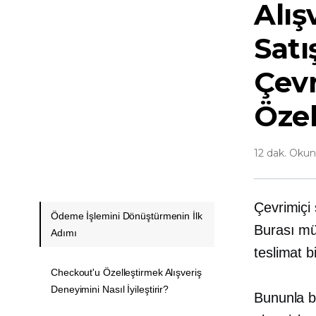
Alış
Satı
Çev
Özel
12 dak. Oku
Çevrimiçi
Ödeme İşlemini Dönüştürmenin İlk
Burası mü
Adımı
teslimat bi
Checkout'u Özelleştirmek Alışveriş
Deneyimini Nasıl İyileştirir?
Bununla bi