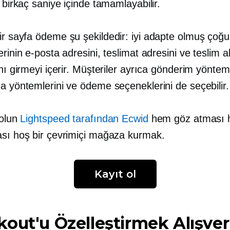
i birkaç saniye içinde tamamlayabilir.
ir sayfa
ödeme şu şekildedir:
iyi adapte olmuş
çoğu 
erinin e-posta adresini, teslimat adresini ve teslim 
ını girmeyi içerir. Müşteriler ayrıca gönderim yönteml
a yöntemlerini ve ödeme seçeneklerini de seçebilir.
 olun
Lightspeed tarafından Ecwid
hem göz atması 
ası hoş bir çevrimiçi mağaza kurmak.
Kayıt ol
out'u Özelleştirmek Alışver