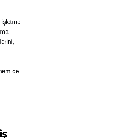
işletme
alma
erini,
hem de
iş