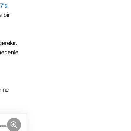
7'si
 bir
erekir.
nedenle
rine