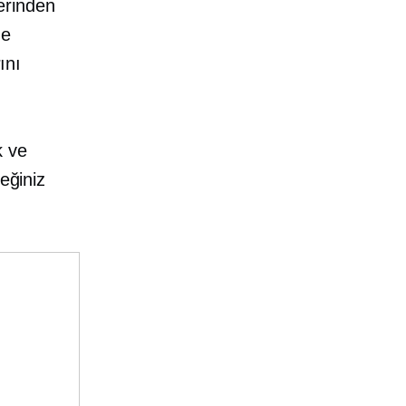
erinden
me
ını
k ve
eğiniz