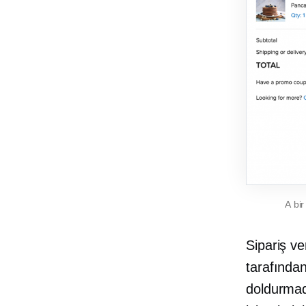
A
bir
Sipariş v
tarafından
doldurmad