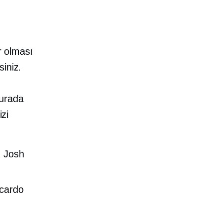
r olması
iniz.
burada
izi
ü Josh
icardo