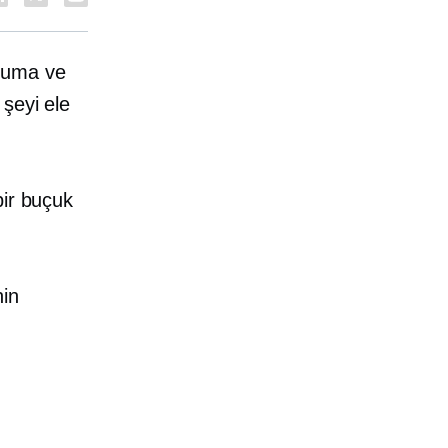
Cuma ve
şeyi ele
bir buçuk
nin