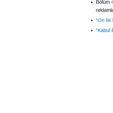
Bölüm
reklaml
“On İki
“Kabul E