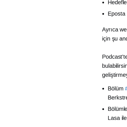
Hedefle
Eposta
Ayrıca web
için şu an
Podcast'te
bulabilirs
geliştirme
Bölüm
Berkstre
Bölüml
Lasa ile