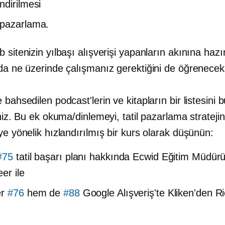
ndirilmesi
 pazarlama.
 sitenizin yılbaşı alışverişi yapanların akınına hazı
da ne üzerinde çalışmanız gerektiğini de öğreneceks
 bahsedilen podcast'lerin ve kitapların bir listesini 
iniz. Bu ek okuma/dinlemeyi, tatil pazarlama stratejin
ye yönelik hızlandırılmış bir kurs olarak düşünün:
#75
tatil başarı planı hakkında Ecwid Eğitim Müdür
er ile
er
#76
hem de
#88
Google Alışveriş'te Kliken'den R