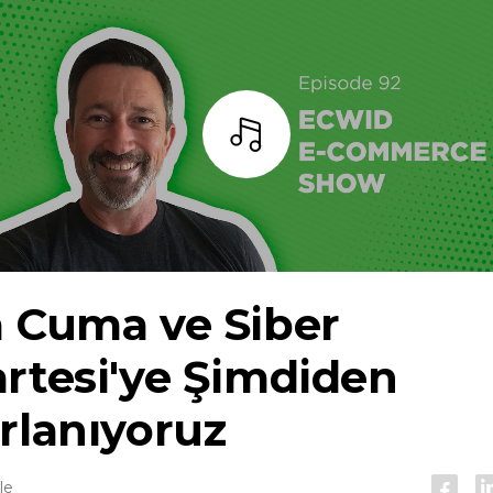
dinlemek
a Cuma ve Siber
rtesi'ye Şimdiden
rlanıyoruz
le