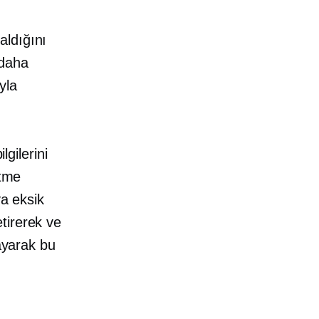
n
aldığını
 daha
yla
lgilerini
etme
ya eksik
tirerek ve
layarak bu