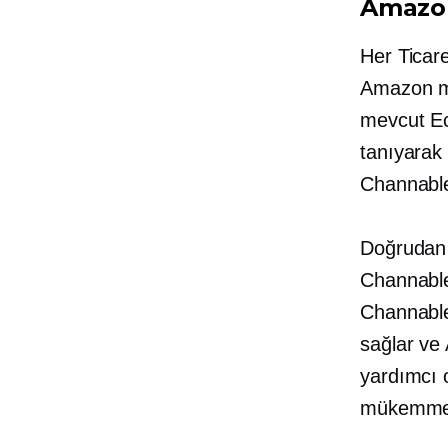
Amazon
Her Ticar
Amazon ma
mevcut Ec
tanıyarak 
Channable 
Doğrudan b
Channable
Channable,
sağlar ve
yardımcı o
mükemmel 