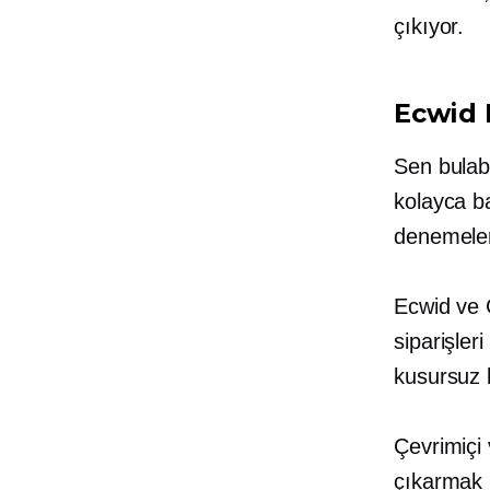
çıkıyor.
Ecwid 
Sen bulabi
kolayca ba
denemeler
Ecwid ve C
siparişle
kusursuz 
Çevrimiçi 
çıkarmak i