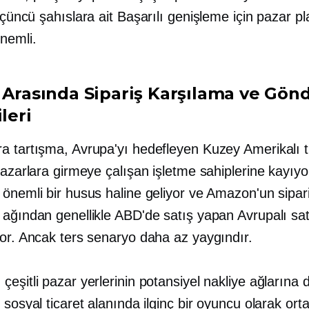
çüncü şahıslara ait
Başarılı genişleme için pazar p
nemli.
r Arasında Sipariş Karşılama ve Gön
ileri
a tartışma, Avrupa'yı hedefleyen Kuzey Amerikalı t
pazarlara girmeye çalışan işletme sahiplerine kayıyor
 önemli bir husus haline geliyor ve Amazon'un sipar
ağından genellikle ABD'de satış yapan Avrupalı ​​sat
yor. Ancak ters senaryo daha az yaygındır.
eşitli pazar yerlerinin potansiyel nakliye ağlarına 
 sosyal ticaret alanında ilginç bir oyuncu olarak ort