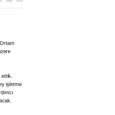
. Ortam
üzere
ettik.
ey işletme
ardımcı
lacak.