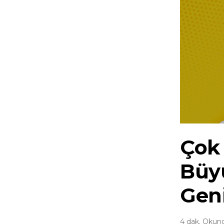
Çok 
Büyü
Gen
4 dak. Okun