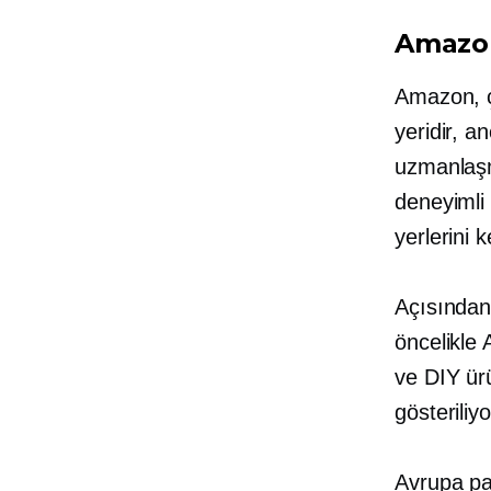
Amazon
Amazon, ç
yeridir, a
uzmanlaşm
deneyimli 
yerlerini 
Açısında
öncelikle 
ve DIY ürü
gösteriliyo
Avrupa paz