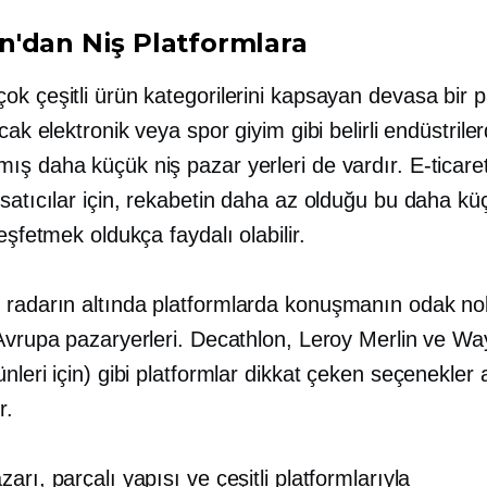
'dan Niş Platformlara
ok çeşitli ürün kategorilerini kapsayan devasa bir 
ncak elektronik veya spor giyim gibi belirli endüstrile
ış daha küçük niş pazar yerleri de vardır. E-ticare
satıcılar için, rekabetin daha az olduğu bu daha k
keşfetmek oldukça faydalı olabilir.
n
radarın altında
platformlarda konuşmanın odak no
Avrupa pazaryerleri. Decathlon, Leroy Merlin ve Way
nleri için) gibi platformlar dikkat çeken seçenekler
r.
arı, parçalı yapısı ve çeşitli platformlarıyla