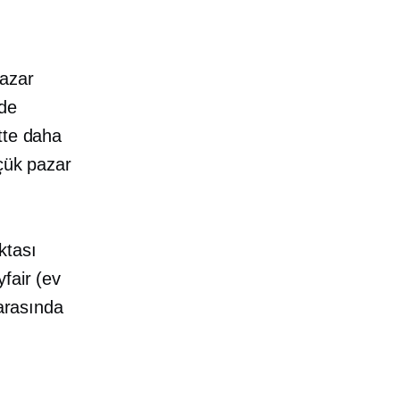
pazar
rde
tte daha
üçük pazar
ktası
fair (ev
 arasında