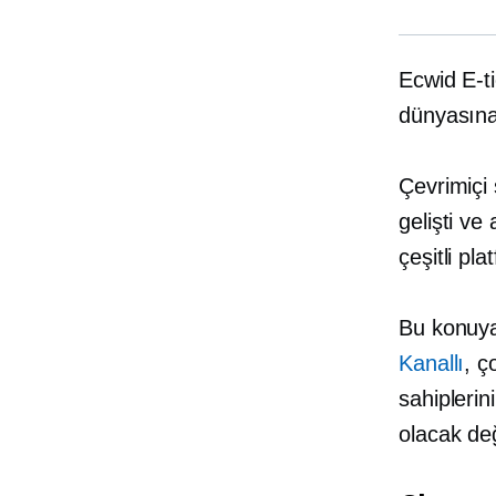
Ecwid E-ti
dünyasına
Çevrimiçi 
gelişti ve
çeşitli pl
Bu konuya 
Kanallı
, ç
sahiplerin
olacak değ