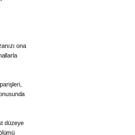
zanızı ona
allarla
arişleri,
konusunda
üst düzeye
bölümü