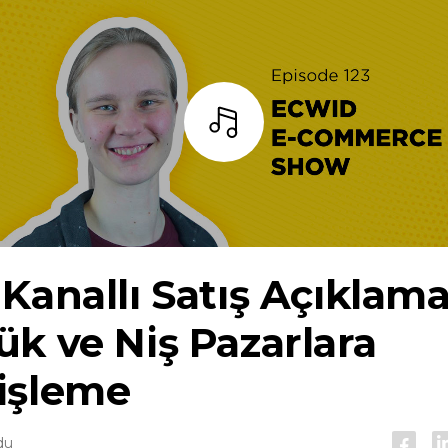
dinlemek
Kanallı Satış Açıklama
k ve Niş Pazarlara
işleme
du