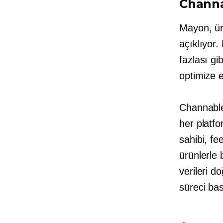
Channab
Mayon, ür
açıklıyor
fazlası gi
optimize e
Channable 
her platfo
sahibi, fe
ürünlerle
verileri d
süreci basi