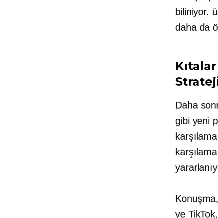
biliniyor.
ü
daha da ö
Kıtala
Stratej
Daha sonr
gibi yeni 
karşılama
karşılama 
yararlanı
Konuşma, ç
ve TikTok,