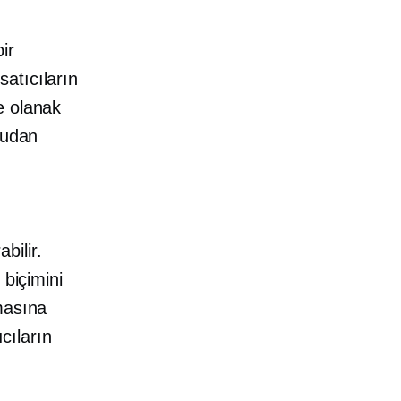
ir
atıcıların
e olanak
rudan
bilir.
 biçimini
masına
ıcıların