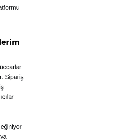
latformu
derim
üccarlar
. Sipariş
iş
ıcılar
değiniyor
aya