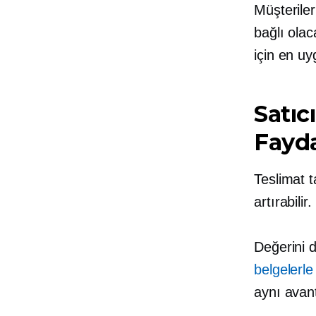
Müşterile
bağlı olac
için en uy
Satıc
Fayda
Teslimat t
artırabilir.
Değerini 
belgelerle 
aynı avant