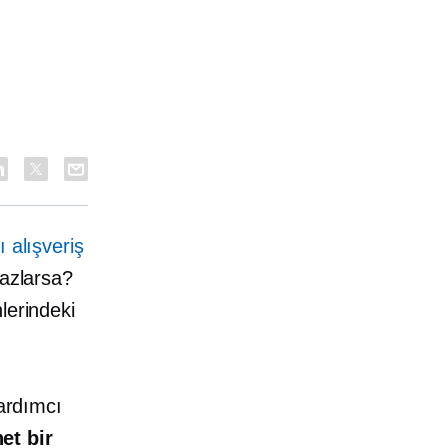
ı alışveriş
mazlarsa?
lerindeki
yardımcı
et bir