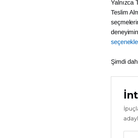
Yalnızca 
Teslim Alm
seçmeleri
deneyimini
seçenekle
Şimdi dah
İnt
İpuçl
adayl