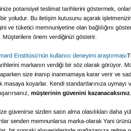
inize potansiyel teslimat tarihlerini göstermek, onlarl
ir yoludur. Bu iletişim kutusunu açarak işletmenizi
iğini ve tüketici memnuniyetine olan bağlılığını göste
 Müşterilere önem verdiğinizi gösterir.
ard Enstitüsü'nün kullanıcı deneyimi araştırması
T
arihlerini markanın verdiği bir söz olarak görüyor. Mü
 yaparken size inanıp inanmamaya karar verir ve sad
ak masaya koyarlar. Kendi standartlarınıza uymayı 
aşarırsanız,
müşterinin güvenini kazanacaksınız
ize güvenirse sizden satın alma olasılıkları daha yü
onlar senden memnunlarsa
marka-olarak
Yani ürünü
ar, bir sonraki alışverişlerinde mağazanıza gelme ol