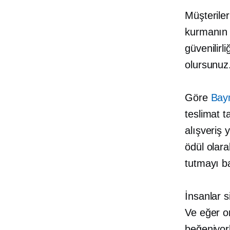
Müşteriler
kurmanın b
güvenilirl
olursunuz.
Göre
Baym
teslimat t
alışveriş
ödül olar
tutmayı b
İnsanlar s
Ve eğer 
beğeniyorl