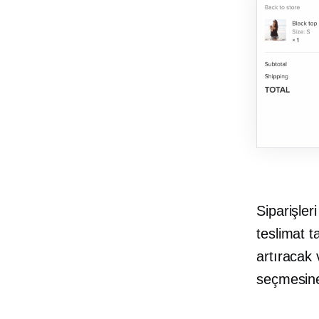
Siparişler
teslimat t
artıracak
seçmesine