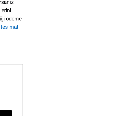
rsanız
lerini
liği ödeme
 teslimat