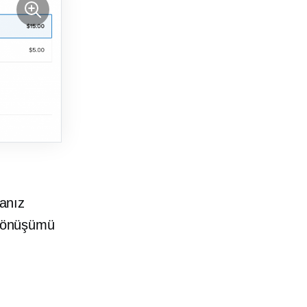
sanız
, dönüşümü