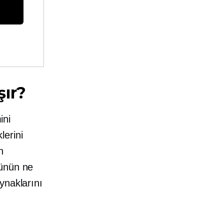
şır?
ini
erini
n
rünün ne
ynaklarını