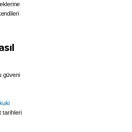
eklerine
endileri
asıl
u güveni
kuki
arihleri ​​