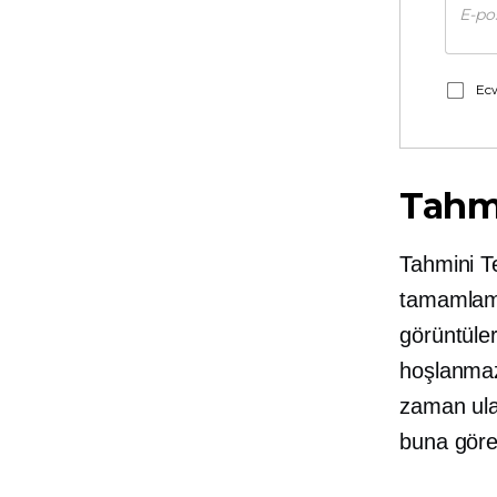
Ecw
Tahmi
Tahmini Te
tamamlama
görüntüler
hoşlanmaz
zaman ula
buna göre 