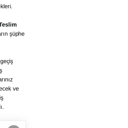
leri.
Teslim
arın şüphe
 geçiş
ş
arınız
recek ve
iş
ı.