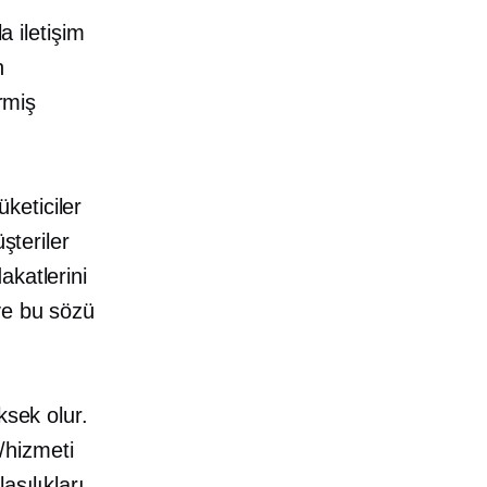
a iletişim
n
rmiş
üketiciler
şteriler
akatlerini
ve bu sözü
.
ksek olur.
/hizmeti
asılıkları