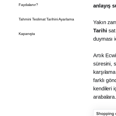
Faydalanır?
anlayış 
Tahmini Teslimat Tarihini Ayarlama
Yakın zam
Tarihi
sat
Kapanışta
duyması i
Artık Ecwi
süresini, 
karşılama 
farklı gön
kendileri 
arabalara