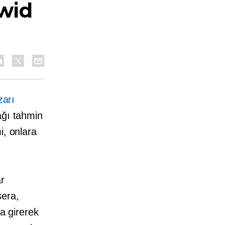
cwid
zarı
ağı tahmin
i, onlara
ar
era,
na girerek