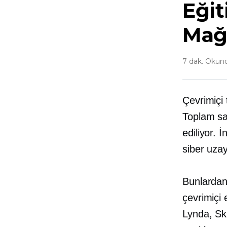
Eğit
Mağ
7 dak. Okun
Çevrimiçi 
Toplam sa
ediliyor. 
siber uzayı
Bunlardan
çevrimiçi 
Lynda, Ski