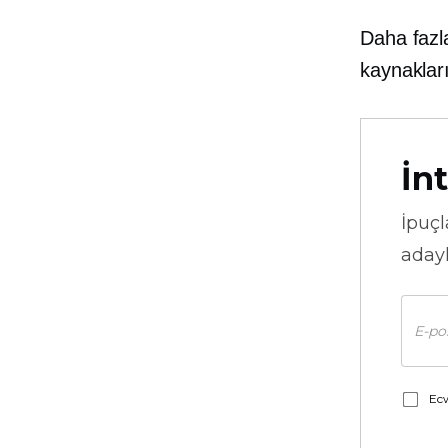
Daha fazl
kaynakları
İnt
İpuçl
adayl
Ecw