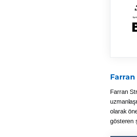
Farran
Farran St
uzmanlaşmı
olarak ön
gösteren ş