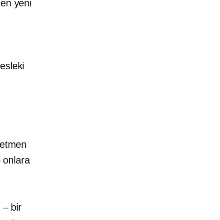
 en yeni
esleki
ğretmen
p onlara
i – bir