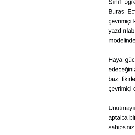
Sınıfı öğr
Burası Ec
çevrimiçi 
yazdırılabi
modelinde
Hayal gücü
edeceğini
bazı fikirl
çevrimiçi 
Unutmayın
aptalca bi
sahipsiniz