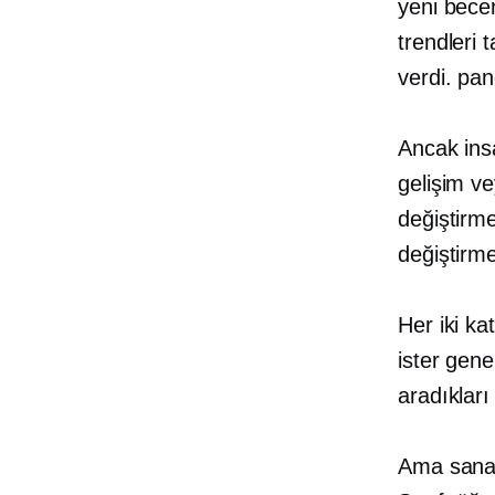
yeni bece
trendleri 
verdi.
pan
Ancak ins
gelişim ve
değiştirme
değiştirme
Her iki k
ister gene
aradıkları 
Ama sana 