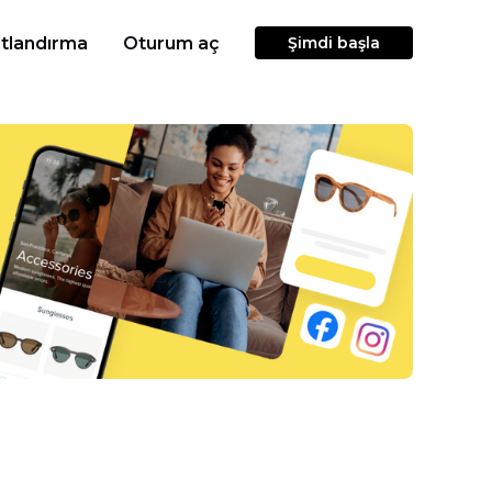
atlandırma
Oturum aç
Şimdi başla