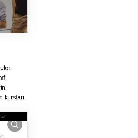
gelen
nıf,
ini
n kursları.