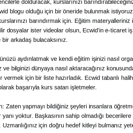
encilerle dolduracak, kurslarınızı barındırabileceğini
wid blogu olduğu için bir öneride bulunmak istiyoru
kurslarınızı barındırmak için. Eğitim materyalleriniz 
lir dosyalar ister videolar olsun, Ecwid'in e-ticaret iş
 bir arkadaş bulacaksınız.
nüzü aydınlatmak ve kendi eğitim işinizi nasıl org
z ve bilginizi dünyaya nasıl aktaracağınız konusund
er vermek için bir liste hazırladık.
Ecwid tabanlı
hali
olarak başarıyla kurs satan işletmeler.
: Zaten yapmayı bildiğiniz şeyleri insanlara öğretm
r yanı yoktur. Başkasının sahip olmadığı becerilere
. Uzmanlığınız için doğru hedef kitleyi bulmanız yete