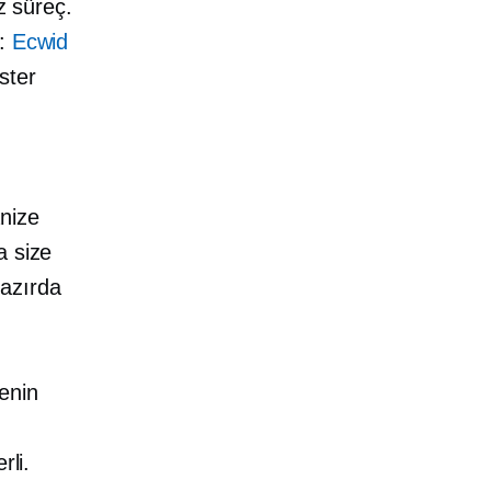
z süreç.
z:
Ecwid
ister
anize
a size
hazırda
enin
rli.