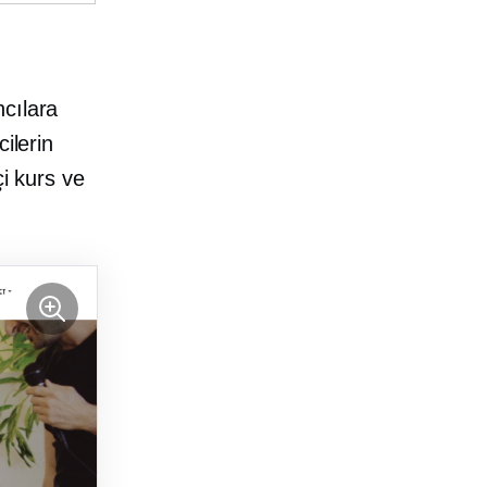
cılara
ilerin
i kurs ve