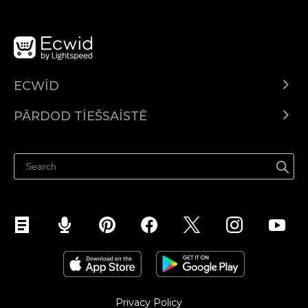
ECWID
Ecwid.com
PĀRDOD TIEŠSAISTĒ
Izcenojumi
Pārdod visur
Palīdzības centrs
Pārdod Facebook
Pārdod Instagram
Privacy Policy