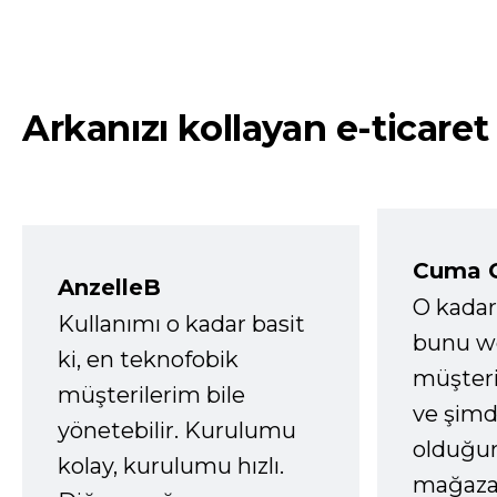
Arkanızı kollayan e-ticaret
Cuma 
AnzelleB
O kadar
Kullanımı o kadar basit
bunu we
ki, en teknofobik
müşter
müşterilerim bile
ve şimd
yönetebilir. Kurulumu
olduğum
kolay, kurulumu hızlı.
mağazay