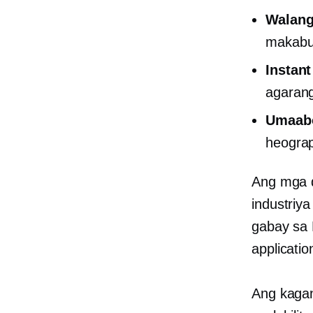
Walang
makabu
Instan
agarang
Umaabo
heogra
Ang mga d
industriya
gabay sa 
applicatio
Ang kagan