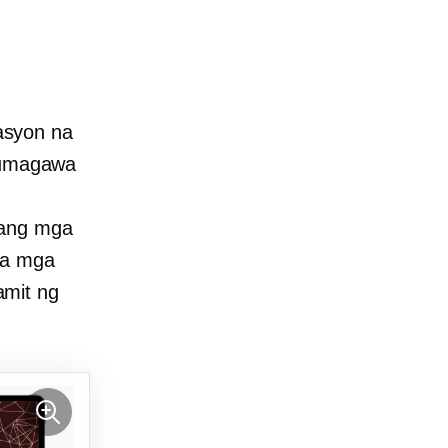
syon na
 gumagawa
 ang mga
sa mga
amit ng