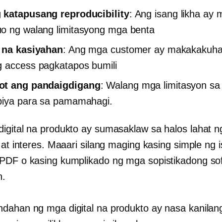
 katapusang reproducibility
: Ang isang likha ay 
o ng walang limitasyong mga benta
t na kasiyahan
: Ang mga customer ay makakakuha
 access pagkatapos bumili
t ang pandaigdigang
: Walang mga limitasyon sa
piya para sa pamamahagi.
igital na produkto ay sumasaklaw sa halos lahat n
 at interes. Maaari silang maging kasing simple ng 
PDF o kasing kumplikado ng mga sopistikadong so
n.
dahan ng mga digital na produkto ay nasa kanilan