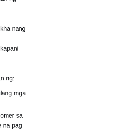
likha nang
 kapani-
an ng:
bilang mga
tomer sa
e na pag-