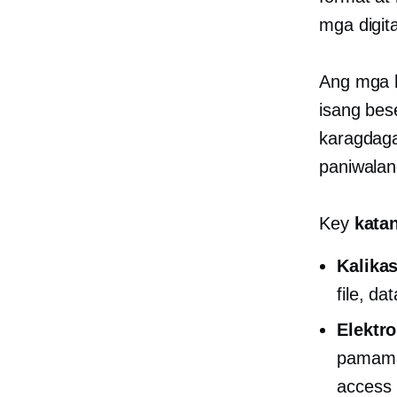
mga digit
Ang mga h
isang bes
karagdaga
paniwalan
Key
kata
Kalika
file, d
Elektr
pamamag
access