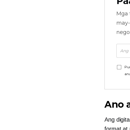
Pa
Mga 
may-
nego
Pu
an
Ano 
Ang digit
format at