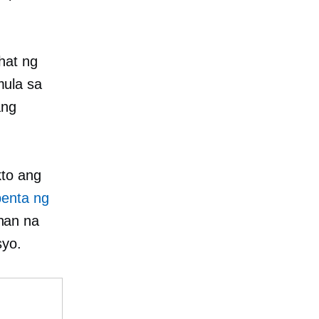
hat ng
ula sa
ang
kto ang
enta ng
nan na
syo.