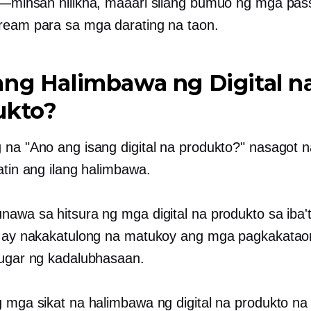
ty—minsan
nilikha, maaari silang bumuo ng mga pas
ream para sa mga darating na taon.
ng Halimbawa ng Digital n
ukto?
 na "Ano ang isang digital na produkto?" nasagot 
atin ang ilang halimbawa.
nawa sa hitsura ng mga digital na produkto sa iba'
a ay nakakatulong na matukoy ang mga pagkakatao
lugar ng kadalubhasaan.
g mga sikat na halimbawa ng digital na produkto na