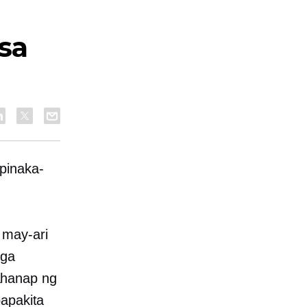
sa
pinaka-
 may-ari
mga
ahanap ng
papakita