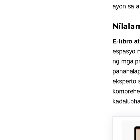
ayon sa a
Nilala
E-libro
at
espasyo n
ng mga pr
pananala
eksperto 
komprehen
kadalubh