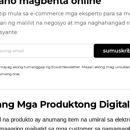
ano magbenta online
tip mula sa
e-commerce
mga eksperto para sa m
ari ng maliliit na negosyo at mga naghahangad 
syante.
sumuskrib
mayag akong tumanggap ng Ecwid Newsletter. Maaari akong mag-unsubscr
umang oras.
ang Mga Produktong Digital
al na produkto ay anumang item na umiiral sa elekt
 maaaring maihatid sa mga customer sa pamamagi