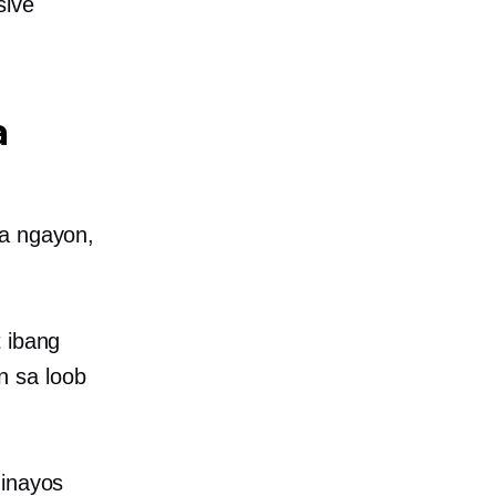
sive
a
na ngayon,
t ibang
n sa loob
 inayos