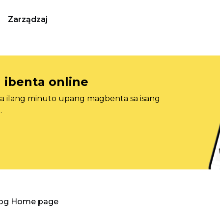
Zarządzaj
 ibenta online
sa ilang minuto upang magbenta sa isang
.
log Home page