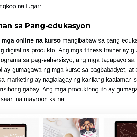
ngkop na lugar:
man sa Pang-edukasyon
 mga online na kurso
mangibabaw sa pang-eduka
g digital na produkto. Ang mga fitness trainer ay
ograma sa pag-eehersisyo, ang mga tagapayo sa
pi ay gumagawa ng mga kurso sa pagbabadyet, at
sa marketing ay naglalagay ng kanilang kaalaman 
sibong gabay. Ang mga produktong ito ay gumag
asaan na mayroon ka na.