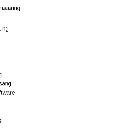
maaaring
 ng
g
isang
ftware
g