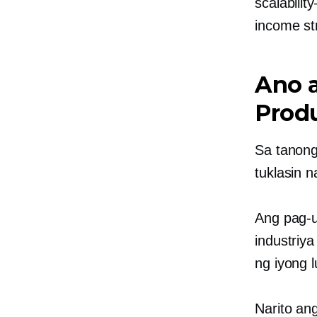
scalabili
income st
Ano a
Prod
Sa tanong
tuklasin n
Ang pag-u
industriy
ng iyong 
Narito an