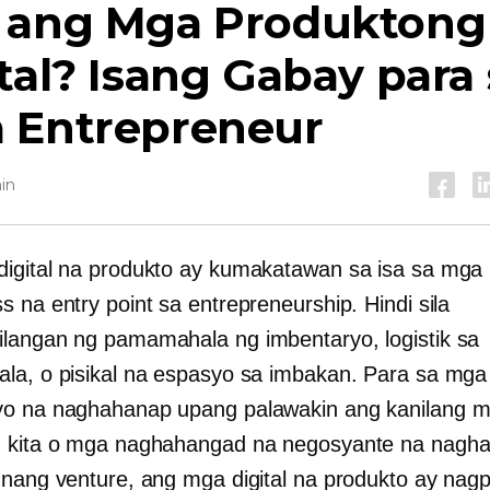
 ang Mga Produktong
tal? Isang Gabay para 
 Entrepreneur
in
igital na produkto ay kumakatawan sa isa sa mga 
 na entry point sa entrepreneurship. Hindi sila
langan ng pamamahala ng imbentaryo, logistik sa
la, o pisikal na espasyo sa imbakan. Para sa mga
yo na naghahanap upang palawakin ang kanilang 
g kita o mga naghahangad na negosyante na nagh
unang venture, ang mga digital na produkto ay nag