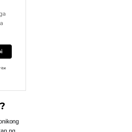
ga
na
i
ibe
?
ronikong
tan ng