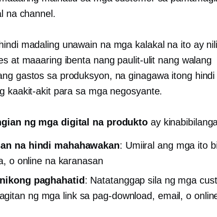
al na channel.
indi madaling unawain na mga kalakal na ito ay ni
es at maaaring ibenta nang paulit-ulit nang walang
ng gastos sa produksyon, na ginagawa itong hindi
g kaakit-akit para sa mga negosyante.
ngian ng mga digital na produkto
ay kinabibilang
san na hindi mahahawakan
: Umiiral ang mga ito 
ata, o online na karanasan
onikong paghahatid
: Natatanggap sila ng mga cus
itan ng mga link sa pag-download, email, o onlin