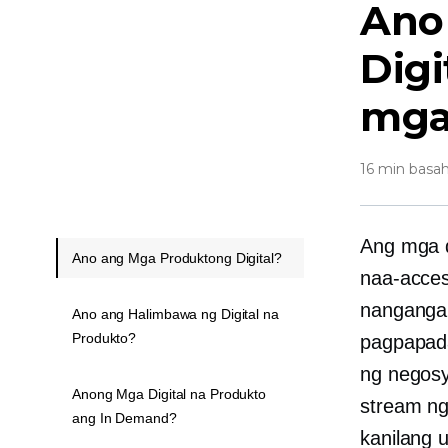
Ano
Digi
mga
16 min basah
Ang mga d
Ano ang Mga Produktong Digital?
naa-access
nangangai
Ano ang Halimbawa ng Digital na
Produkto?
pagpapada
ng negos
Anong Mga Digital na Produkto
stream n
ang In Demand?
kanilang 