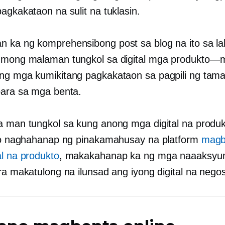
agkakataon na sulit na tuklasin.
 ka ng komprehensibong post sa blog na ito sa la
 mong malaman tungkol sa digital
mga produkto—m
ng mga kumikitang pagkakataon sa pagpili ng tam
para sa mga benta.
a man tungkol sa kung anong mga digital na produ
g o naghahanap ng pinakamahusay na platform
magb
al na produkto
, makakahanap ka ng mga naaaksyu
ara makatulong na ilunsad ang iyong digital na nego