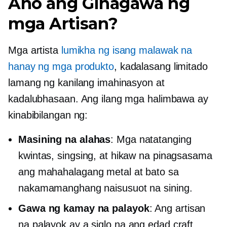
Ano ang Ginagawa ng
mga Artisan?
Mga artista
lumikha ng isang malawak na
hanay ng mga produkto
, kadalasang limitado
lamang ng kanilang imahinasyon at
kadalubhasaan. Ang ilang mga halimbawa ay
kinabibilangan ng:
Masining na alahas
: Mga natatanging
kwintas, singsing, at hikaw na pinagsasama
ang mahahalagang metal at bato sa
nakamamanghang naisusuot na sining.
Gawa ng kamay na palayok
: Ang artisan
na palayok ay a
siglo na ang edad
craft.