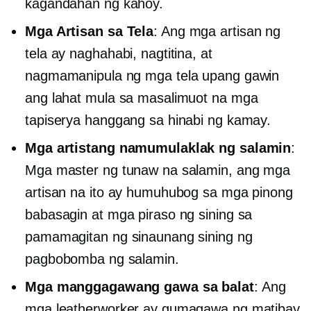
kagandahan ng kahoy.
Mga Artisan sa Tela
: Ang mga artisan ng
tela ay naghahabi, nagtitina, at
nagmamanipula ng mga tela upang gawin
ang lahat mula sa masalimuot na mga
tapiserya hanggang sa hinabi ng kamay.
Mga artistang namumulaklak ng salamin
:
Mga master ng tunaw na salamin, ang mga
artisan na ito ay humuhubog sa mga pinong
babasagin at mga piraso ng sining sa
pamamagitan ng sinaunang sining ng
pagbobomba ng salamin.
Mga manggagawang gawa sa balat
: Ang
mga leatherworker ay gumagawa ng matibay