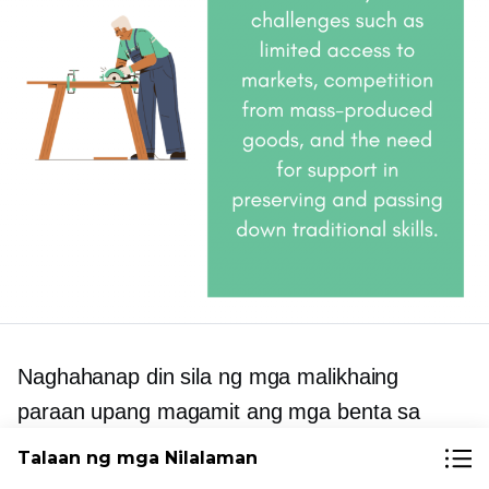
Naghahanap din sila ng mga malikhaing
paraan upang magamit ang mga benta sa
pamamagitan ng online marketing, gamit ang
Talaan ng mga Nilalaman
mga diskarte tulad ng social media, email