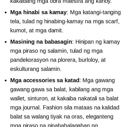
kakaibang mga obra maestra ang kahoy.
Mga hinabi sa kamay
: Mga katangi-tanging
tela, tulad ng hinabing-kamay na mga scarf,
kumot, at mga damit.
Masining na babasagin
:
Hinipan ng kamay
mga piraso ng salamin, tulad ng mga
pandekorasyon na plorera, burloloy, at
eskulturang salamin.
Mga accessories sa katad
: Mga gawang
gawang gawa sa balat, kabilang ang mga
wallet, sinturon, at kakaiba
nakatali sa balat
mga journal. Fashion sila
mataas na kalidad
balat sa walang tiyak na oras, eleganteng
mga piraso na pinahahalagahan ng