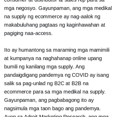
mga negosyo. Gayunpaman, ang mga medikal
na supply ng ecommerce ay nag-aalok ng
makabuluhang pagtaas ng kaginhawahan at
pagiging naa-access.
Ito ay humantong sa maraming mga mamimili
at kumpanya na naghahanap online upang
bumili ng kanilang mga supply. Ang
pandaigdigang pandemya ng COVID ay isang
salik sa pag-unlad ng B2C at B2B na
ecommerce para sa mga medikal na supply.
Gayunpaman, ang pagbabagong ito ay
nagsimula mga taon bago ang pandemya.
Ayon sa Adroit Marketing Research, ang mga