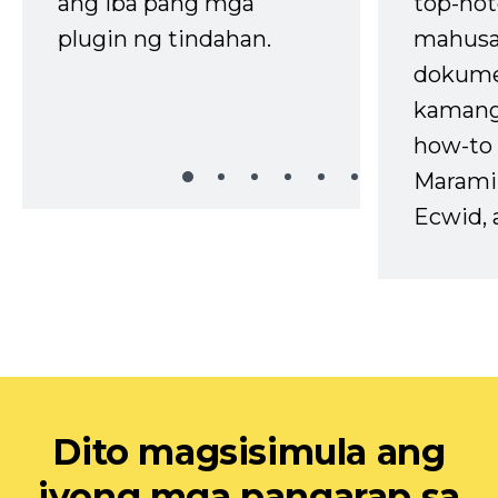
ang iba pang mga
top-not
plugin ng tindahan.
mahusa
dokume
kaman
how-to 
Marami
Ecwid, 
Dito magsisimula ang
iyong mga pangarap sa