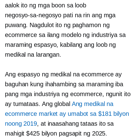
aalok ito ng mga boon sa loob
negosyo-sa-negosyo
pati na rin ang mga
puwang. Nagdulot ito ng paghamon ng
ecommerce sa ilang modelo ng industriya sa
maraming espasyo, kabilang ang loob ng
medikal na larangan.
Ang espasyo ng medikal na ecommerce ay
baguhan kung ihahambing sa maraming iba
pang mga industriya ng ecommerce, ngunit ito
ay tumataas. Ang global
Ang medikal na
ecommerce market ay umabot sa $181 bilyon
noong 2019
, at inaasahang tataas ito sa
mahigit $425 bilyon pagsapit ng 2025.