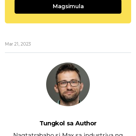
Magsimula
Mar 21, 2023
Tungkol sa Author
Nagtatrabaho si Max sa industriya ng