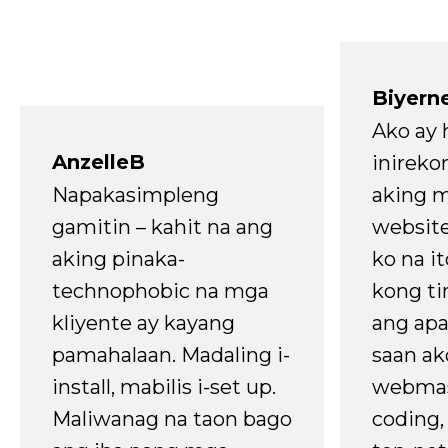
Biyern
Ako ay
AnzelleB
inireko
Napakasimpleng
aking m
gamitin – kahit na ang
website
aking pinaka-
ko na it
technophobic na mga
kong t
kliyente ay kayang
ang apa
pamahalaan. Madaling i-
saan ak
install, mabilis i-set up.
webmas
Maliwanag na taon bago
coding