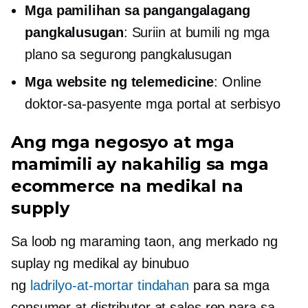
Mga pamilihan sa pangangalagang
pangkalusugan
: Suriin at bumili ng mga
plano sa segurong pangkalusugan
Mga website ng telemedicine
: Online
doktor-sa-pasyente
mga portal at serbisyo
Ang mga negosyo at mga
mamimili ay nakahilig sa mga
ecommerce na medikal na
supply
Sa loob ng maraming taon, ang merkado ng
suplay ng medikal ay binubuo
ng
ladrilyo-at-mortar
tindahan
para sa mga
consumer at distributor at sales rep para sa