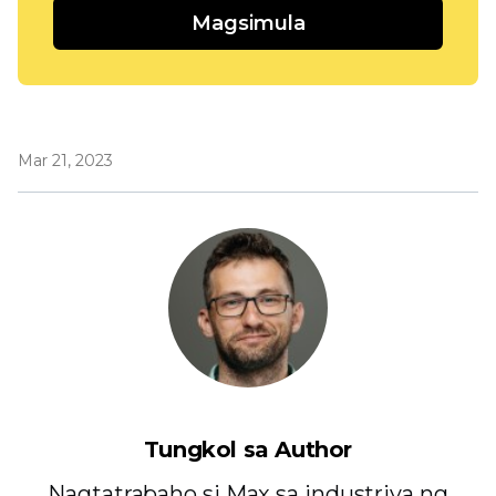
Magsimula
Mar 21, 2023
Tungkol sa Author
Nagtatrabaho si Max sa industriya ng