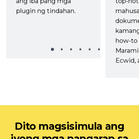
ang iba pang mga
top-not
plugin ng tindahan.
mahusa
dokume
kaman
how-to 
Marami
Ecwid, 
Dito magsisimula ang
iyong mga pangarap sa