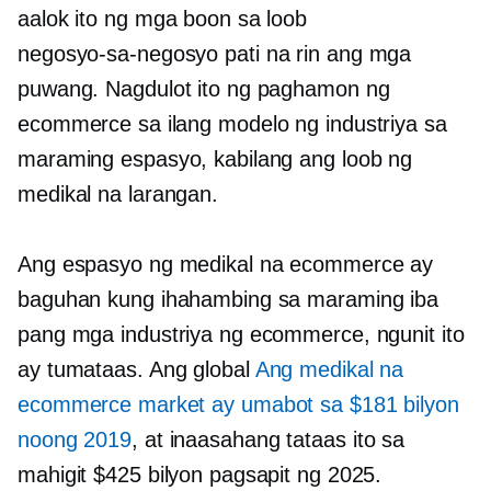
aalok ito ng mga boon sa loob
negosyo-sa-negosyo
pati na rin ang mga
puwang. Nagdulot ito ng paghamon ng
ecommerce sa ilang modelo ng industriya sa
maraming espasyo, kabilang ang loob ng
medikal na larangan.
Ang espasyo ng medikal na ecommerce ay
baguhan kung ihahambing sa maraming iba
pang mga industriya ng ecommerce, ngunit ito
ay tumataas. Ang global
Ang medikal na
ecommerce market ay umabot sa $181 bilyon
noong 2019
, at inaasahang tataas ito sa
mahigit $425 bilyon pagsapit ng 2025.