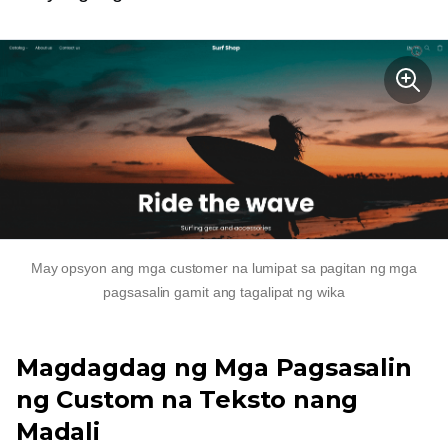
May opsyon ang mga customer na lumipat sa pagitan ng mga
pagsasalin gamit ang tagalipat ng wika
Magdagdag ng Mga Pagsasalin
ng Custom na Teksto nang
Madali