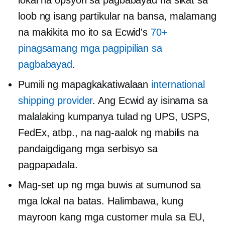
lokal na opsyon sa pagbabayad na sikat sa
loob ng isang partikular na bansa, malamang
na makikita mo ito sa Ecwid's
70+
pinagsamang mga pagpipilian sa
pagbabayad
.
Pumili ng mapagkakatiwalaan
international
shipping provider
. Ang Ecwid ay isinama sa
malalaking kumpanya tulad ng UPS, USPS,
FedEx, atbp., na nag-aalok ng mabilis na
pandaigdigang mga serbisyo sa
pagpapadala.
Mag-set up ng mga buwis at sumunod sa
mga lokal na batas. Halimbawa, kung
mayroon kang mga customer mula sa EU,