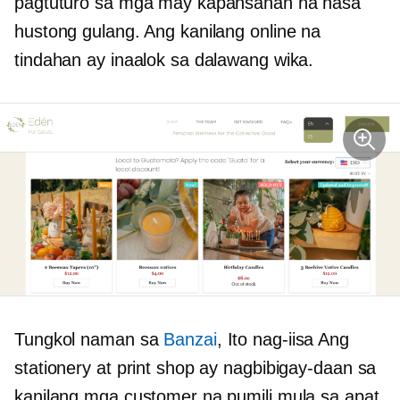
pagtuturo sa mga may kapansanan na nasa
hustong gulang. Ang kanilang online na
tindahan ay inaalok sa dalawang wika.
Tungkol naman sa
Banzai
, Ito
nag-iisa
Ang
stationery at print shop ay nagbibigay-daan sa
kanilang mga customer na pumili mula sa apat