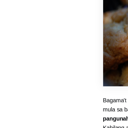
Bagama't 
mula sa b
pangunah
Kabilang 