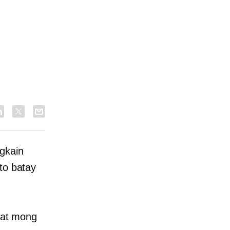
gkain
to batay
pat mong