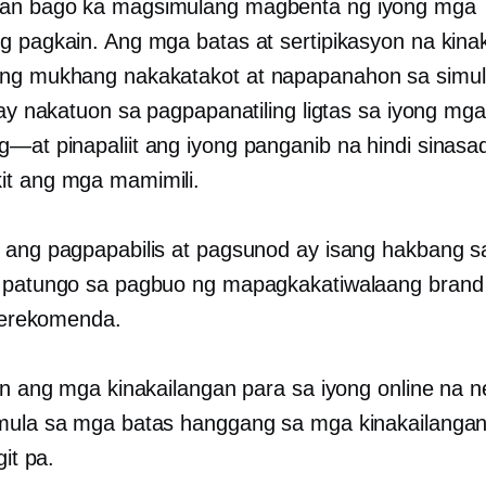
an bago ka magsimulang magbenta ng iyong mga
g pagkain. Ang mga batas at sertipikasyon na kina
ing mukhang nakakatakot at
napapanahon
sa simul
a ay nakatuon sa pagpapanatiling ligtas sa iyong mg
og—at
pinapaliit ang iyong panganib na hindi sinas
t ang mga mamimili.
 ang pagpapabilis at pagsunod ay isang hakbang 
 patungo sa pagbuo ng mapagkakatiwalaang brand n
irerekomenda.
tin ang mga kinakailangan para sa iyong online na 
mula sa mga batas hanggang sa mga kinakailangan
git pa.