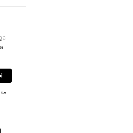
ga
na
i
ibe
g