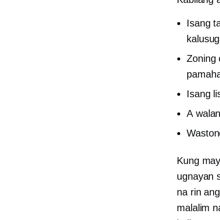
Isang t
kalusu
Zoning 
pamaha
Isang l
A
walan
Waston
Kung may
ugnayan 
na rin an
malalim n