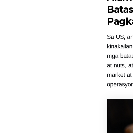
Bata
Pagk
Sa US, an
kinakaila
mga batas
at nuts, 
market at
operasyo