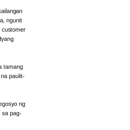
kailangan
a, ngunit
a customer
adyang
sa tamang
a paulit-
negosyo ng
 sa pag-