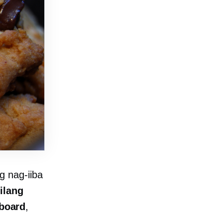
g nag-iiba
n
ilang
board
,