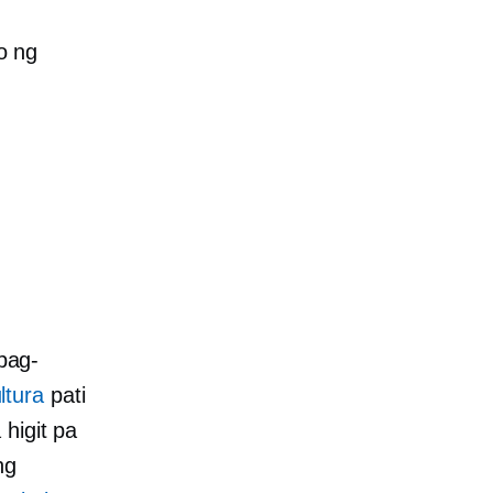
o ng
pag-
ltura
pati
higit pa
ng