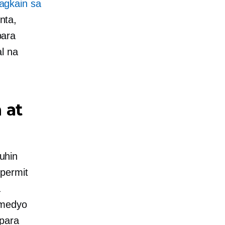
agkain sa
nta,
ara
l na
 at
uhin
permit
a
 medyo
 para