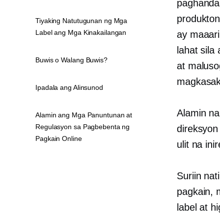
paghanda
produkton
Tiyaking Natutugunan ng Mga
Label ang Mga Kinakailangan
ay maaar
lahat sil
Buwis o Walang Buwis?
at
malus
magkasaki
Ipadala ang Alinsunod
Alamin na
Alamin ang Mga Panuntunan at
Regulasyon sa Pagbebenta ng
direksyon
Pagkain Online
ulit na in
Suriin na
pagkain, 
label at hi