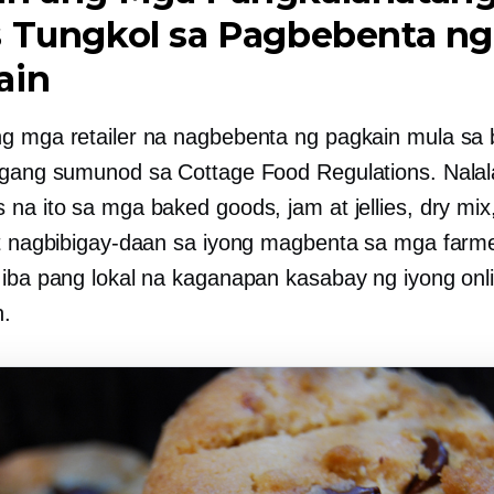
s Tungkol sa Pagbebenta ng
ain
g mga retailer na nagbebenta ng pagkain mula sa
ngang sumunod sa Cottage Food Regulations. Nalal
 na ito sa mga baked goods, jam at jellies, dry mix
at nagbibigay-daan sa iyong magbenta sa mga farme
 iba pang lokal na kaganapan kasabay ng iyong onl
n.