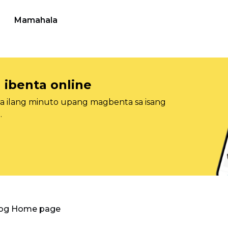
Mamahala
 ibenta online
sa ilang minuto upang magbenta sa isang
.
log Home page