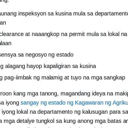
aunang inspeksyon sa kusina mula sa departament
gan
clearance at naaangkop na permit mula sa lokal na
laan
isensya sa negosyo ng estado
g alagang hayop
kapaligiran sa kusina
g pag-iimbak ng malamig at tuyo na mga sangkap
roon kang mga tanong, magandang ideya na maki
sa iyong
sangay ng estado ng Kagawaran ng Agriku
g iyong lokal na departamento ng kalusugan para sa 
a
mga detalye tungkol sa kung anong mga batas a