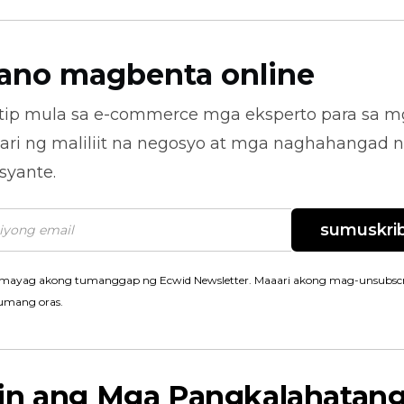
ano magbenta online
tip mula sa
e-commerce
mga eksperto para sa m
ari ng maliliit na negosyo at mga naghahangad 
syante.
sumuskrib
mayag akong tumanggap ng Ecwid Newsletter. Maaari akong mag-unsubscr
umang oras.
in ang Mga Pangkalahatan