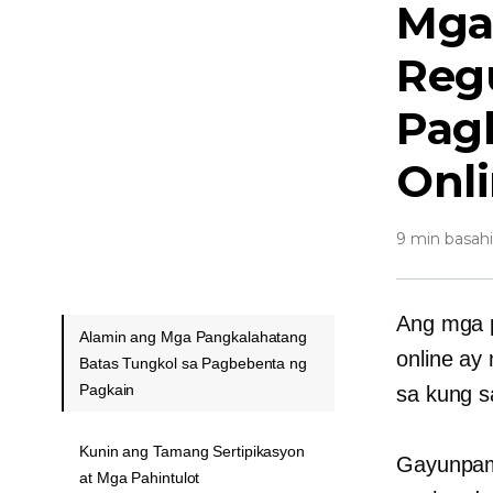
Mga
Regu
Pag
Onl
9 min basah
Ang mga p
Alamin ang Mga Pangkalahatang
online ay
Batas Tungkol sa Pagbebenta ng
Pagkain
sa kung s
Kunin ang Tamang Sertipikasyon
Gayunpam
at Mga Pahintulot