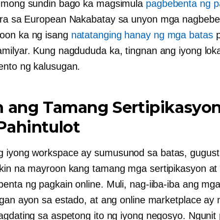
n mong sundin bago ka magsimula
pagbebenta ng p
ara sa European
Nakabatay sa unyon
mga nagbebe
oon ka ng isang
natatanging hanay ng mga batas
p
milyar. Kung nagdududa ka, tingnan ang iyong loka
nto ng kalusugan.
n ang Tamang Sertipikasyon
Pahintulot
g iyong workspace ay
sumusunod sa batas,
gugust
kin na mayroon kang tamang mga sertipikasyon at 
enta ng pagkain online. Muli, nag-iiba-iba ang mg
ngan ayon sa estado, at ang online marketplace ay
agdating sa aspetong ito ng iyong negosyo. Ngunit