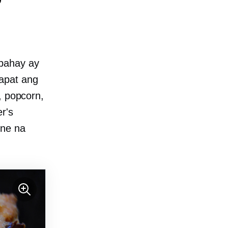
 bahay ay
apat ang
, popcorn,
r's
ine na