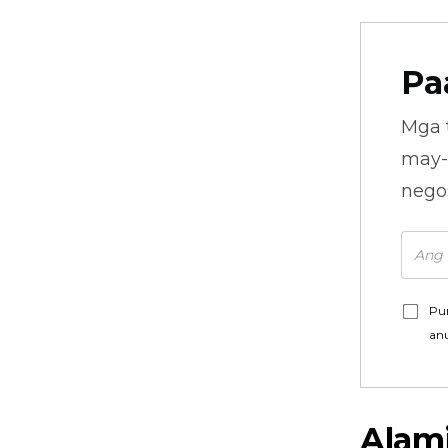
Pa
Mga 
may-
nego
Pu
an
Alam