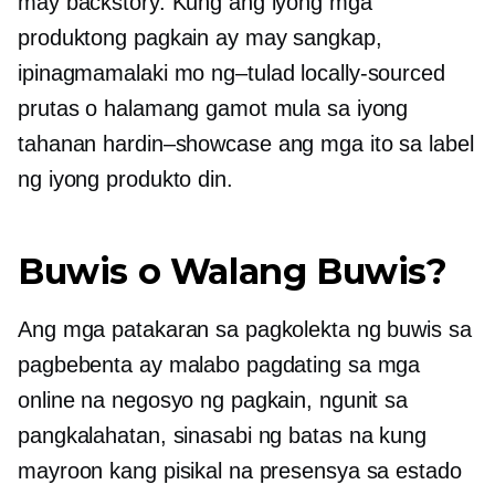
may backstory. Kung ang iyong mga
produktong pagkain ay may sangkap,
ipinagmamalaki mo
ng–tulad
locally-sourced
prutas o halamang gamot mula sa iyong
tahanan
hardin–showcase
ang mga ito sa label
ng iyong produkto din.
Buwis o Walang Buwis?
Ang mga patakaran sa pagkolekta ng buwis sa
pagbebenta ay malabo pagdating sa mga
online na negosyo ng pagkain, ngunit sa
pangkalahatan, sinasabi ng batas na kung
mayroon kang pisikal na presensya sa estado