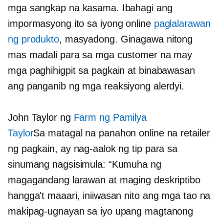
mga sangkap na kasama. Ibahagi ang
impormasyong ito sa iyong online
paglalarawan
ng produkto
, masyadong. Ginagawa nitong
mas madali para sa mga customer na may
mga paghihigpit sa pagkain at binabawasan
ang panganib ng mga reaksiyong alerdyi.
John Taylor ng
Farm ng Pamilya
Taylor
Sa
matagal na panahon
online na retailer
ng pagkain, ay nag-aalok ng tip para sa
sinumang nagsisimula: “Kumuha ng
magagandang larawan at maging deskriptibo
hangga't maaari, iniiwasan nito ang mga tao na
makipag-ugnayan sa iyo upang magtanong