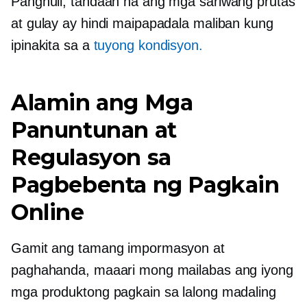
Panghuli, tandaan na ang mga sariwang prutas
at gulay ay hindi maipapadala maliban kung
ipinakita sa a
tuyong kondisyon.
Alamin ang Mga
Panuntunan at
Regulasyon sa
Pagbebenta ng Pagkain
Online
Gamit ang tamang impormasyon at
paghahanda, maaari mong mailabas ang iyong
mga produktong pagkain sa lalong madaling