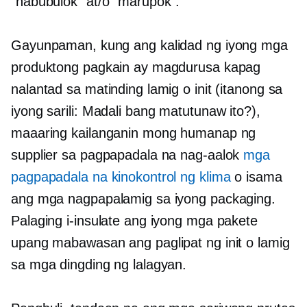
"nabubulok" at/o "marupok".
Gayunpaman, kung ang kalidad ng iyong mga
produktong pagkain ay magdurusa kapag
nalantad sa matinding lamig o init (itanong sa
iyong sarili: Madali bang matutunaw ito?),
maaaring kailanganin mong humanap ng
supplier sa pagpapadala na nag-aalok
mga
pagpapadala na kinokontrol ng klima
o isama
ang mga nagpapalamig sa iyong packaging.
Palaging i-insulate ang iyong mga pakete
upang mabawasan ang paglipat ng init o lamig
sa mga dingding ng lalagyan.