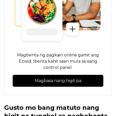
Magbenta ng pagkain online gamit ang
Ecwid. Ibenta kahit saan mula sa isang
control panel.
Magbasa nang higit pa
Gusto mo bang matuto nang
higit pa tungkol sa pagbebenta