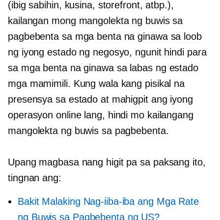
(ibig sabihin, kusina, storefront, atbp.),
kailangan mong mangolekta ng buwis sa
pagbebenta sa mga benta na ginawa sa loob
ng iyong estado ng negosyo, ngunit hindi para
sa mga benta na ginawa sa
labas ng estado
mga mamimili. Kung wala kang pisikal na
presensya sa estado at mahigpit ang iyong
operasyon
online lang,
hindi mo kailangang
mangolekta ng buwis sa pagbebenta.
Upang magbasa nang higit pa sa paksang ito,
tingnan ang:
Bakit Malaking Nag-iiba-iba ang Mga Rate
ng Buwis sa Pagbebenta ng US?