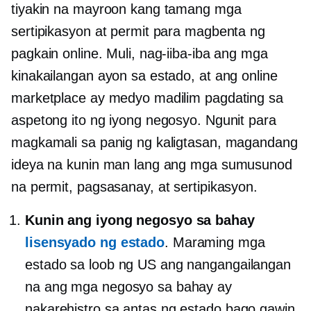
tiyakin na mayroon kang tamang mga
sertipikasyon at permit para magbenta ng
pagkain online. Muli, nag-iiba-iba ang mga
kinakailangan ayon sa estado, at ang online
marketplace ay medyo madilim pagdating sa
aspetong ito ng iyong negosyo. Ngunit para
magkamali sa panig ng kaligtasan, magandang
ideya na kunin man lang ang mga sumusunod
na permit, pagsasanay, at sertipikasyon.
Kunin ang iyong negosyo sa bahay
lisensyado ng estado
. Maraming mga
estado sa loob ng US ang nangangailangan
na ang mga negosyo sa bahay ay
nakarehistro sa antas ng estado bago gawin