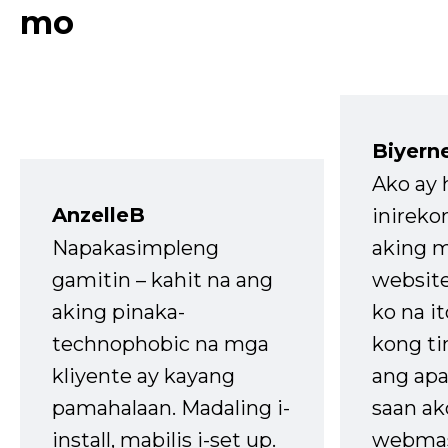
mo
Biyern
Ako ay
AnzelleB
inireko
Napakasimpleng
aking m
gamitin – kahit na ang
website
aking pinaka-
ko na it
technophobic na mga
kong t
kliyente ay kayang
ang apa
pamahalaan. Madaling i-
saan ak
install, mabilis i-set up.
webmas