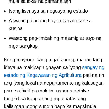
mula sa lokal na pamahalaan
Isang lisensya sa negosyo ng estado
A
walang alagang hayop
kapaligiran sa
kusina
Wastong pag-iimbak ng malamig at tuyo na
mga sangkap
Kung mayroon kang mga tanong, magandang
ideya na makipag-ugnayan sa iyong
sangay ng
estado ng Kagawaran ng Agrikultura
pati na rin
ang iyong lokal na departamento ng kalusugan
para sa higit pa
malalim na
mga detalye
tungkol sa kung anong mga batas ang
kailangan mong sundin bago ka magsimula