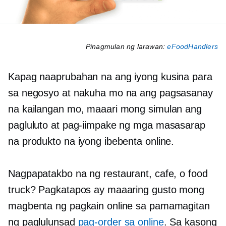
Pinagmulan ng larawan:
eFoodHandlers
Kapag naaprubahan na ang iyong kusina para
sa negosyo at nakuha mo na ang pagsasanay
na kailangan mo, maaari mong simulan ang
pagluluto at pag-iimpake ng mga masasarap
na produkto na iyong ibebenta online.
Nagpapatakbo na ng restaurant, cafe, o food
truck? Pagkatapos ay maaaring gusto mong
magbenta ng pagkain online sa pamamagitan
ng paglulunsad
pag-order sa online
. Sa kasong