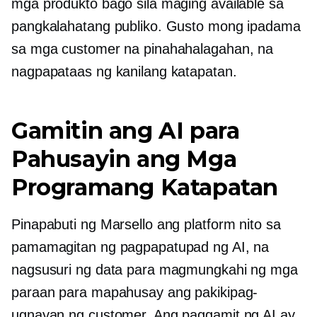
mga produkto bago sila maging available sa
pangkalahatang publiko. Gusto mong ipadama
sa mga customer na pinahahalagahan, na
nagpapataas ng kanilang katapatan.
Gamitin ang AI para
Pahusayin ang Mga
Programang Katapatan
Pinapabuti ng Marsello ang platform nito sa
pamamagitan ng pagpapatupad ng AI, na
nagsusuri ng data para magmungkahi ng mga
paraan para mapahusay ang pakikipag-
ugnayan ng customer. Ang paggamit ng AI ay