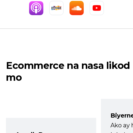
Ecommerce na nasa likod
mo
Biyern
Ako ay