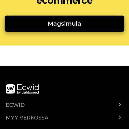
ecommerce
Magsimula
ECWID
Ecwid.com
MYY VERKOSSA
Hinnoittelu
Myy kaikkialla