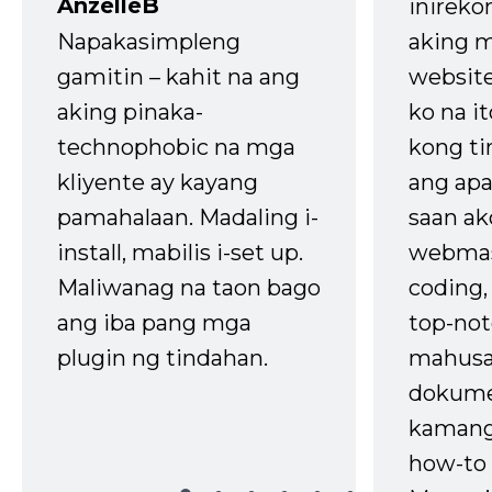
AnzelleB
inireko
Napakasimpleng
aking m
gamitin – kahit na ang
website
aking pinaka-
ko na it
technophobic na mga
kong t
kliyente ay kayang
ang apa
pamahalaan. Madaling i-
saan ak
install, mabilis i-set up.
webmas
Maliwanag na taon bago
coding
ang iba pang mga
top-not
plugin ng tindahan.
mahusa
dokume
kaman
how-to 