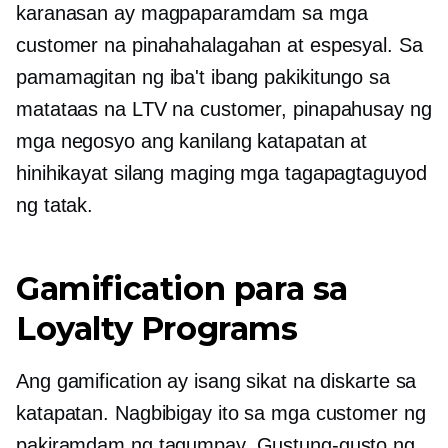
karanasan ay magpaparamdam sa mga
customer na pinahahalagahan at espesyal. Sa
pamamagitan ng iba't ibang pakikitungo sa
matataas na LTV na customer, pinapahusay ng
mga negosyo ang kanilang katapatan at
hinihikayat silang maging mga tagapagtaguyod
ng tatak.
Gamification para sa
Loyalty Programs
Ang gamification ay isang sikat na diskarte sa
katapatan. Nagbibigay ito sa mga customer ng
pakiramdam ng tagumpay. Gustung-gusto ng