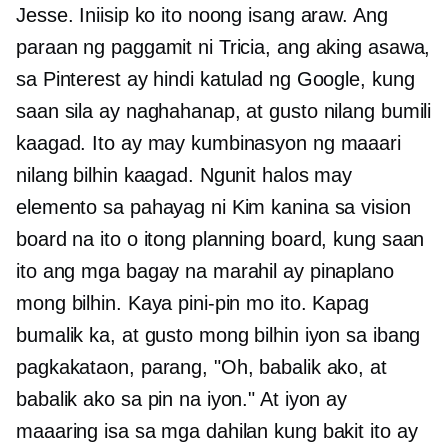
Jesse. Iniisip ko ito noong isang araw. Ang
paraan ng paggamit ni Tricia, ang aking asawa,
sa Pinterest ay hindi katulad ng Google, kung
saan sila ay naghahanap, at gusto nilang bumili
kaagad. Ito ay may kumbinasyon ng maaari
nilang bilhin kaagad. Ngunit halos may
elemento sa pahayag ni Kim kanina sa vision
board na ito o itong planning board, kung saan
ito ang mga bagay na marahil ay pinaplano
mong bilhin. Kaya pini-pin mo ito. Kapag
bumalik ka, at gusto mong bilhin iyon sa ibang
pagkakataon, parang, "Oh, babalik ako, at
babalik ako sa pin na iyon." At iyon ay
maaaring isa sa mga dahilan kung bakit ito ay