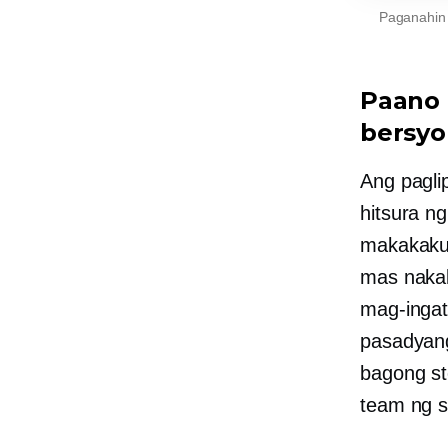
Paganahin 
Paano
bersyo
Ang pagli
hitsura n
makakakuh
mas nakak
mag-inga
pasadyan
bagong st
team ng s