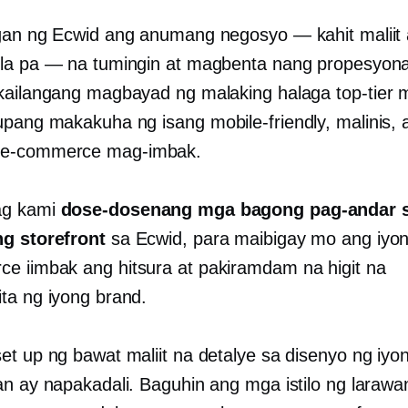
gan ng Ecwid ang anumang negosyo — kahit maliit 
la pa — na tumingin at magbenta nang propesyona
kailangang magbayad ng malaking halaga
top-tier
m
 upang makakuha ng isang
mobile-friendly,
malinis, 
a
e-commerce
mag-imbak.
ag kami
dose-dosenang mga bagong pag-andar 
g storefront
sa Ecwid, para maibigay mo ang iyo
rce
iimbak ang hitsura at pakiramdam na higit na
ta ng iyong brand.
et up ng bawat maliit na detalye sa disenyo ng iyon
an ay napakadali. Baguhin ang mga istilo ng laraw