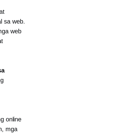
at
l sa web.
ga web
at
sa
ng
g online
an, mga