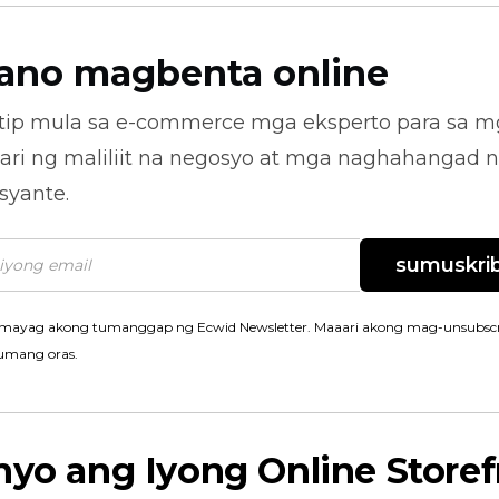
ano magbenta online
tip mula sa
e-commerce
mga eksperto para sa m
ari ng maliliit na negosyo at mga naghahangad 
syante.
sumuskrib
mayag akong tumanggap ng Ecwid Newsletter. Maaari akong mag-unsubscr
umang oras.
nyo ang Iyong Online Storef