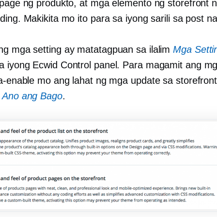
 page ng produkto, at mga elemento ng storefront 
ing. Makikita mo ito para sa iyong sarili sa post na 
g mga setting ay matatagpuan sa ilalim
Mga Sett
a iyong Ecwid Control panel. Para magamit ang mga
na-enable mo ang lahat ng mga update sa storefron
→ Ano ang Bago
.