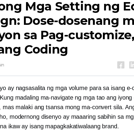
ong Mga Setting ng E
ign: Dose-dosenang 
yon sa Pag-customize
ang Coding
in
yo ay nagsasalita ng mga volume para sa isang
e-
 Kung madaling ma-navigate ng mga tao ang iyong 
t, mas malaki ang tsansa mong ma-convert sila. An
ho, modernong disenyo ay maaaring sabihin sa m
na ikaw ay isang mapagkakatiwalaang brand.