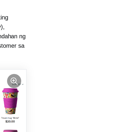
king
),
indahan ng
stomer sa