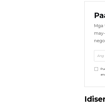
Pa
Mga 
may-
nego
Pu
an
Idise