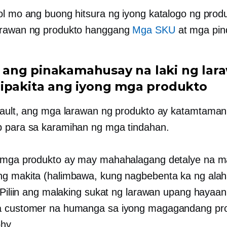
ol mo ang buong hitsura ng iyong katalogo ng prod
arawan ng produkto hanggang
Mga SKU
at mga pin
iin ang pinakamahusay na laki ng lar
ipakita ang iyong mga produkto
fault, ang mga larawan ng produkto ay
katamtaman 
 para sa karamihan ng mga tindahan.
 mga produkto ay may mahahalagang detalye na m
g makita (halimbawa, kung nagbebenta ka ng ala
. Piliin ang malaking sukat ng larawan upang hayaa
a customer na humanga sa iyong magagandang pro
hy.