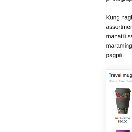
Kung nagb
assortment
manatili 
maraming 
pagpili.