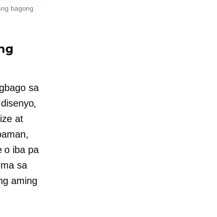
 ang bagong
ng
agbago sa
 disenyo,
ize at
npaman,
o iba pa
ugma sa
ang aming