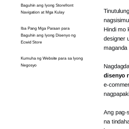
Baguhin ang Iyong Storefront
Tinutulun
Navigation at Mga Kulay
nagsisimu
Iba Pang Mga Paraan para
Hindi mo 
Baguhin ang Iyong Disenyo ng
designer
Ecwid Store
magand
Kumuha ng Website para sa Iyong
Negosyo
Nagdagd
disenyo n
e-comme
nagpapaki
Ang pag-s
na tindah