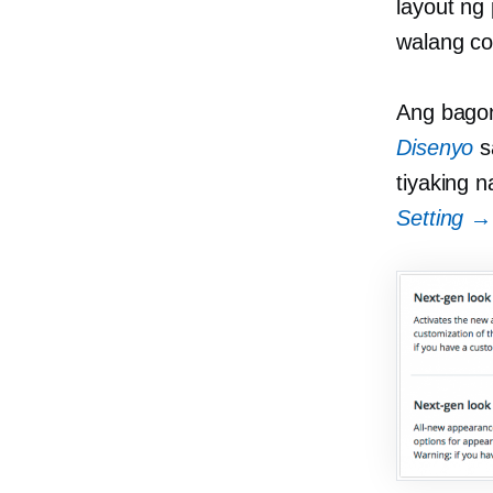
layout ng
walang cod
Ang bagon
Disenyo
s
tiyaking 
Setting 