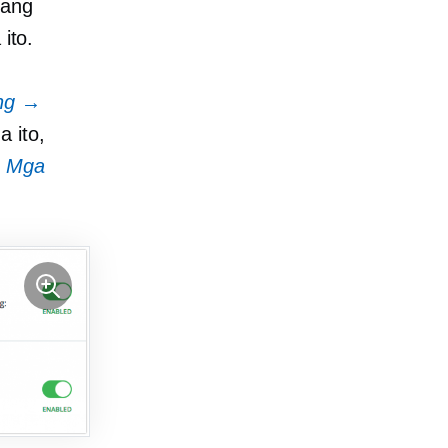
nang
ito.
ing →
 ito,
t
Mga