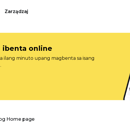
Zarządzaj
 ibenta online
sa ilang minuto upang magbenta sa isang
.
log Home page