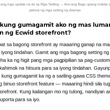
ang mga update na ito sa Mga Setting → Ano ang Bago upang makita
pahina ng mga setting ng disenyo
 kung gumagamit ako ng mas luma
n ng Ecwid storefront?
pat sa bagong storefront ay maaaring ganap na m
g iyong tindahan. Gamit ang mga bagong setting ng
a ka ng higit pang mga pagpipilian sa pag-custom
ahimok na hitsura para sa iyong tindahan. Gayu
t kung gumagamit ka ng a
sariling-gawa
CSS theme 
g binuo
storefront feature — maaaring hindi sila t
orefront. Kung kailangan mo ng tulong, nandiyan 
uporta para sa iyo.