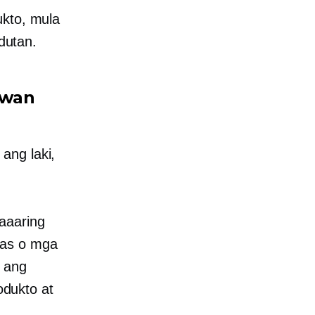
ukto, mula
dutan.
awan
ang laki,
aaaring
has o mga
n ang
dukto at