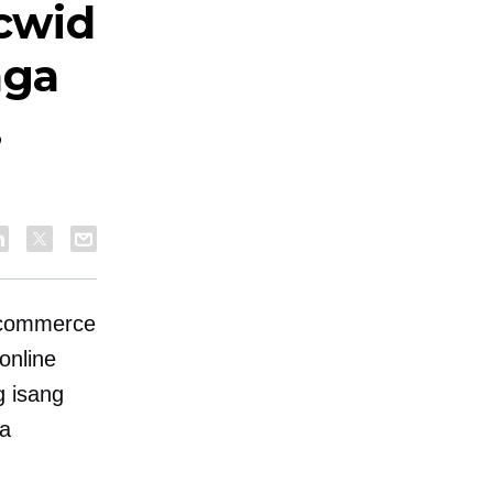
cwid
mga
,
commerce
online
g isang
ga