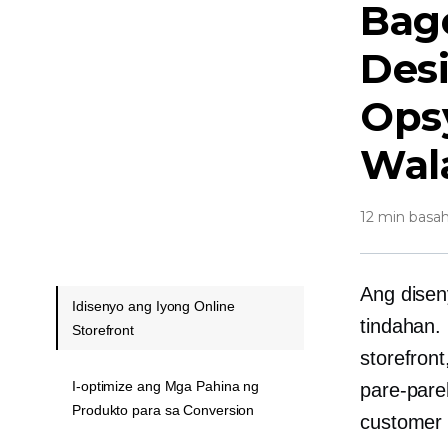
Bag
Des
Ops
Wal
12 min basah
Ang disen
Idisenyo ang Iyong Online
tindahan.
Storefront
storefron
I-optimize ang Mga Pahina ng
pare-pare
Produkto para sa Conversion
customer 