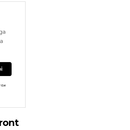
ga
na
i
ibe
ront