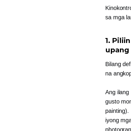
Kinokontr
sa mga l
1. Pil
upang 
Bilang de
na angkop
Ang ilang
gusto mon
painting)
iyong mg
photograp