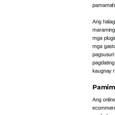
pamamahal
Ang halag
maraming
mga plugi
mga gasto
pagsusuri
pagdatin
kaugnay n
Pamimi
Ang onlin
ecommerce