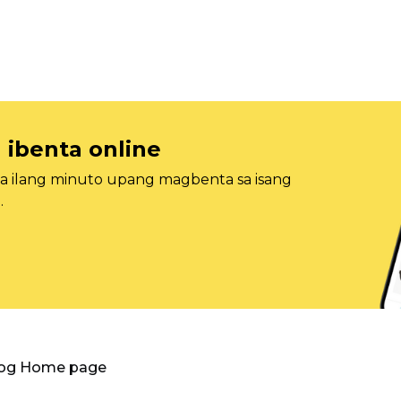
 ibenta online
sa ilang minuto upang magbenta sa isang
.
log Home page