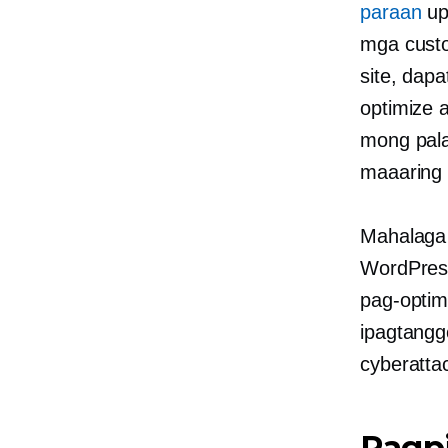
paraan
up
mga custo
site, dap
optimize 
mong pala
maaaring 
Mahalaga 
WordPress
pag-optim
ipagtangg
cyberatta
Pagpi