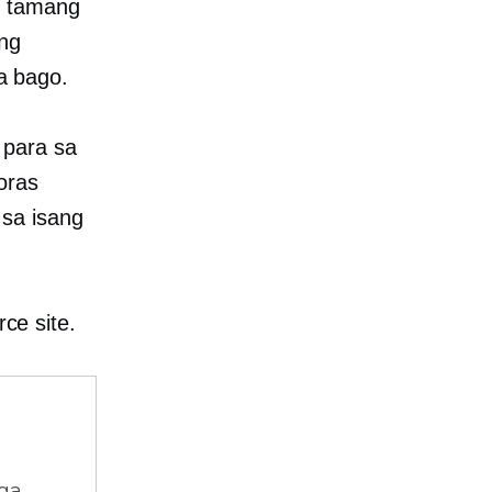
g tamang
ing
a bago.
 para sa
oras
 sa isang
ce site.
ga