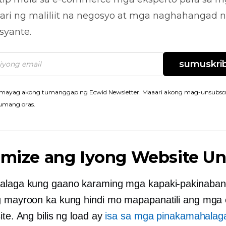
ari ng maliliit na negosyo at mga naghahangad 
syante.
sumuskrib
mayag akong tumanggap ng Ecwid Newsletter. Maaari akong mag-unsubscr
umang oras.
imize ang Iyong Website U
alaga kung gaano karaming mga kapaki-pakinaban
g mayroon ka kung hindi mo mapapanatili ang mga
ite. Ang bilis ng load ay
isa sa mga pinakamahalag