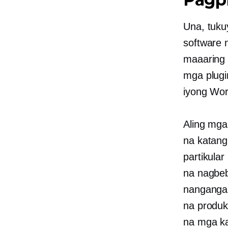
Una, tukuy
software 
maaaring 
mga plugi
iyong Wor
Aling mga
na katang
partikula
na nagbeb
nangangai
na produk
na mga ka