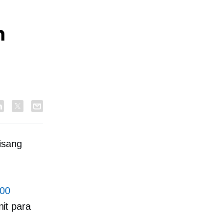
n
s
isang
000
it para