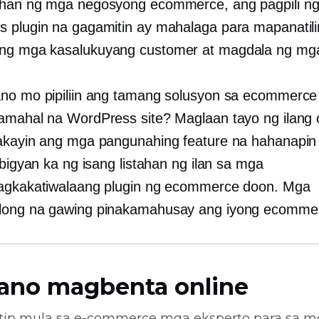
ihan ng mga negosyong ecommerce, ang pagpili n
 plugin na gagamitin ay mahalaga para mapanatil
ng mga kasalukuyang customer at magdala ng mg
no mo pipiliin ang tamang solusyon sa ecommerce
amahal na WordPress site? Maglaan tayo ng ilang 
akayin ang mga pangunahing feature na hahanapin
 bigyan ka ng isang listahan ng ilan sa mga
agkakatiwalaang plugin ng ecommerce doon. Mga
ong na gawing pinakamahusay ang iyong ecommer
ano magbenta online
tip mula sa
e-commerce
mga eksperto para sa m