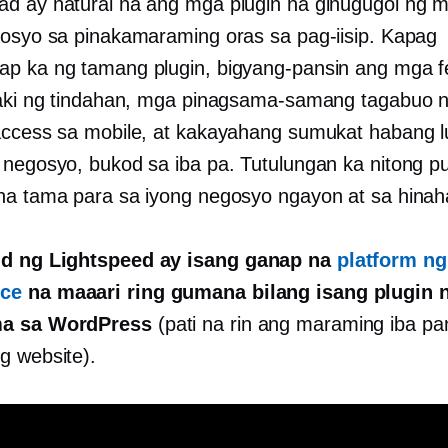
d ay natural na ang mga plugin na ginugugol ng 
gosyo sa pinakamaraming oras sa pag-iisip. Kapag
p ka ng tamang plugin, bigyang-pansin ang mga f
laki ng tindahan, mga pinagsama-samang tagabuo 
access sa mobile, at kakayahang sumukat habang l
 negosyo, bukod sa iba pa. Tutulungan ka nitong pu
na tama para sa iyong negosyo ngayon at sa hinah
d ng Lightspeed ay isang
ganap na
platform ng
ce
na maaari ring gumana bilang isang plugin 
a sa WordPress
(pati na rin ang maraming iba p
g website).