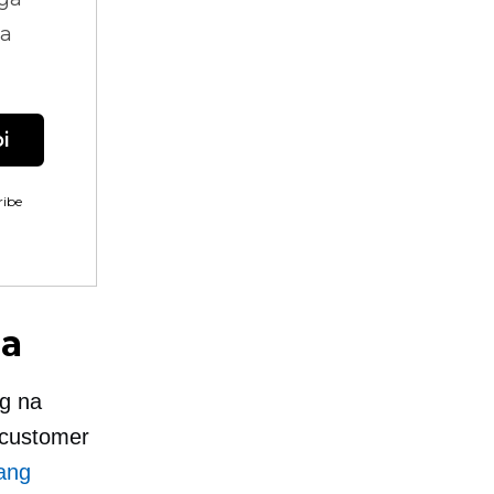
na
i
ibe
na
g na
 customer
ang