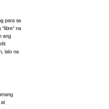
ng para sa
libre" na
n ang
fit
, lalo na
numang
 at