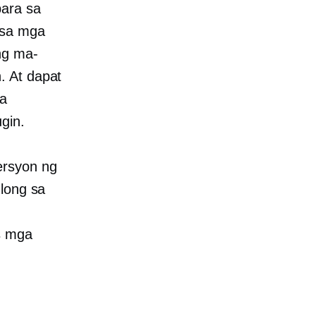
para sa
 sa mga
ng ma-
. At dapat
na
gin.
ersyon ng
ulong sa
s
mga