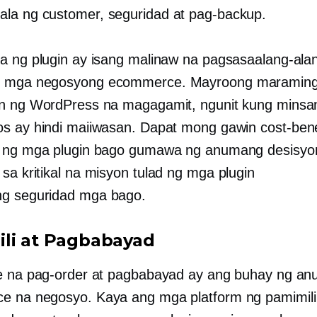
a ng customer, seguridad at pag-backup.
a ng plugin ay isang malinaw na pagsasaalang-ala
 mga negosyong ecommerce. Mayroong maraming "
n ng WordPress na magagamit, ngunit kung minsa
s ay hindi maiiwasan. Dapat mong gawin
cost-bene
 ng mga plugin bago gumawa ng anumang desisyon
g sa
kritikal na misyon
tulad ng mga plugin
g seguridad
mga bago.
li at Pagbabayad
e na pag-order at pagbabayad ay ang buhay ng a
 na negosyo. Kaya ang mga platform ng pamimili