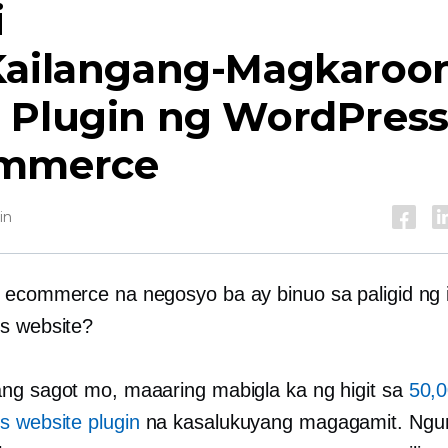
i
Kailangang-Magkaroo
 Plugin ng WordPres
mmerce
in
 ecommerce na negosyo ba ay binuo sa paligid ng 
s website?
ng sagot mo, maaaring mabigla ka ng higit sa
50,
 website plugin
na kasalukuyang magagamit. Ngun