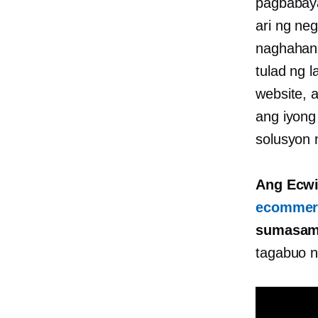
pagbabaya
ari ng ne
naghahana
tulad ng 
website, 
ang iyong
solusyon 
Ang Ecwi
ecommer
sumasam
tagabuo n