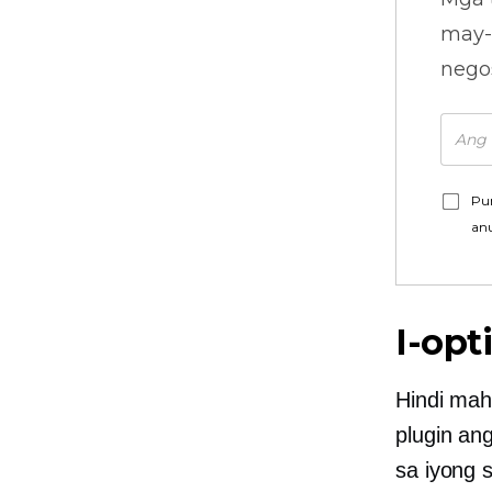
may-
nego
Pu
an
I-opt
Hindi mah
plugin an
sa iyong s