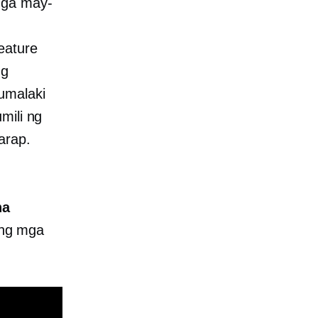
mga may-
eature
ng
umalaki
mili ng
arap.
na
ang mga