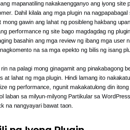
ang mapanatiling nakakaengganyo ang iyong site 
mer. Dahil kilala ang mga plugin na nagpapabagal
at mong gawin ang lahat ng posibleng hakbang upa
ang performance ng site bago magdagdag ng plugin
ging basahin ang mga review ng ibang mga user 
nagkomento na sa mga epekto ng bilis ng isang plu
rin na palagi mong ginagamit ang pinakabagong b
 at lahat ng mga plugin. Hindi lamang ito nakakat
ize ng performance, ngunit makakatulong din itong
ol laban sa milyun-milyong
Partikular sa WordPres
ck na nangyayari bawat taon.
li ng Iyong Plugin