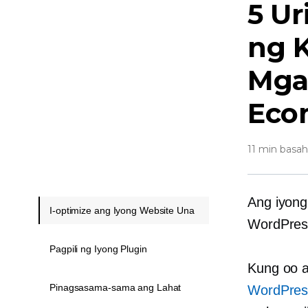
5 Ur
ng
Mga
Eco
11 min basah
Ang iyong
I-optimize ang Iyong Website Una
WordPres
Pagpili ng Iyong Plugin
Kung oo a
Pinagsasama-sama ang Lahat
WordPress