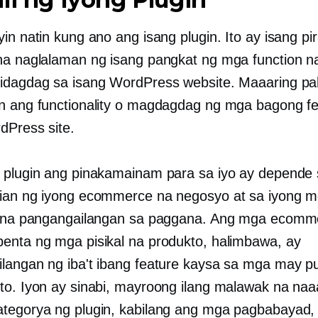
in natin kung ano ang isang plugin. Ito ay isang pi
na naglalaman ng isang pangkat ng mga function n
idagdag sa isang WordPress website. Maaaring pa
n ang functionality o magdagdag ng mga bagong fe
dPress site.
 plugin ang pinakamainam para sa iyo ay depende s
ian ng iyong ecommerce na negosyo at sa iyong 
r na pangangailangan sa paggana. Ang mga ecomm
enta ng mga pisikal na produkto, halimbawa, ay
langan ng iba't ibang feature kaysa sa mga may pur
to. Iyon ay sinabi, mayroong ilang malawak na na
tegorya ng plugin, kabilang ang mga pagbabayad,