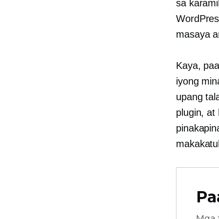
sa karam
WordPress
masaya a
Kaya, paa
iyong min
upang tal
plugin, at
pinakapin
makakatul
Pa
Mga 