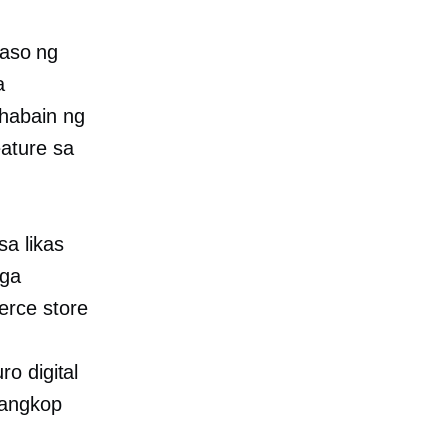
raso ng
a
habain ng
ature sa
a likas
mga
erce store
o digital
aangkop