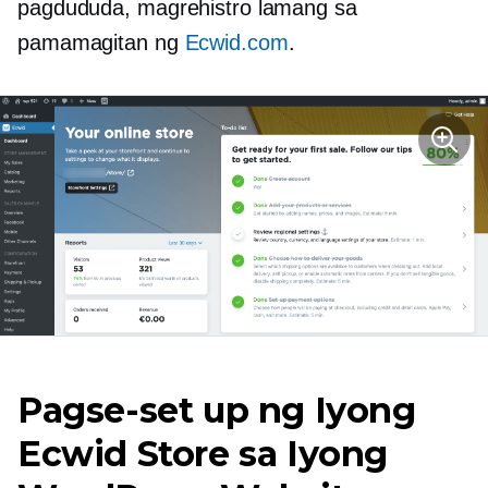
pagdududa, magrehistro lamang sa
pamamagitan ng
Ecwid.com
.
Pagse-set up ng Iyong
Ecwid Store sa Iyong