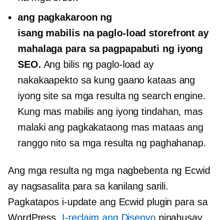
ang pagkakaroon ng
isang
mabilis na paglo-load
storefront ay
mahalaga para sa pagpapabuti ng iyong
SEO.
Ang bilis ng paglo-load ay
nakakaapekto sa kung gaano kataas ang
iyong site sa mga resulta ng search engine.
Kung mas mabilis ang iyong tindahan, mas
malaki ang pagkakataong mas mataas ang
ranggo nito sa mga resulta ng paghahanap.
Ang mga resulta ng mga nagbebenta ng Ecwid
ay nagsasalita para sa kanilang sarili.
Pagkatapos i-update ang Ecwid plugin para sa
WordPress,
I-reclaim ang Disenyo
pinahusay