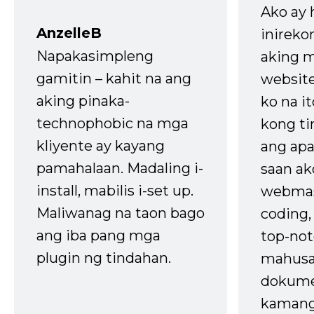
Ako ay
AnzelleB
inireko
Napakasimpleng
aking m
gamitin – kahit na ang
website
aking pinaka-
ko na it
technophobic na mga
kong t
kliyente ay kayang
ang apa
pamahalaan. Madaling i-
saan ak
install, mabilis i-set up.
webmas
Maliwanag na taon bago
coding
ang iba pang mga
top-not
plugin ng tindahan.
mahusa
dokume
kaman