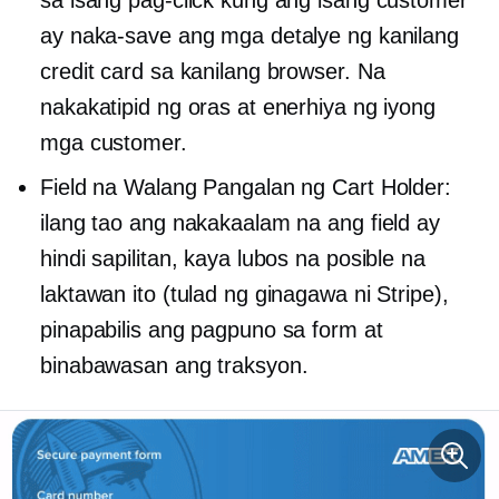
sa isang pag-click kung ang isang customer
ay naka-save ang mga detalye ng kanilang
credit card sa kanilang browser. Na
nakakatipid ng oras at enerhiya ng iyong
mga customer.
Field na Walang Pangalan ng Cart Holder:
ilang tao ang nakakaalam na ang field ay
hindi sapilitan, kaya lubos na posible na
laktawan ito (tulad ng ginagawa ni Stripe),
pinapabilis ang pagpuno sa form at
binabawasan ang traksyon.