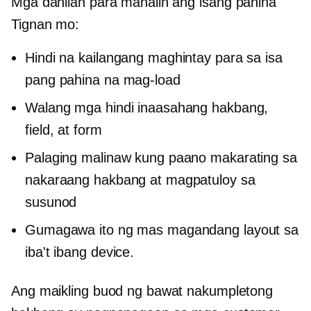
Mga dahilan para mahalin ang
isang pahina
Tignan mo:
Hindi na kailangang maghintay para sa isa
pang pahina na mag-load
Walang mga hindi inaasahang hakbang,
field, at form
Palaging malinaw kung paano makarating sa
nakaraang hakbang at magpatuloy sa
susunod
Gumagawa ito ng mas magandang layout sa
iba't ibang device.
Ang maikling buod ng bawat nakumpletong