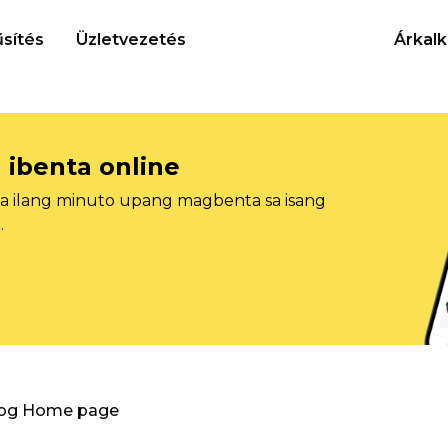
sítés
Üzletvezetés
Árkalk
 ibenta online
sa ilang minuto upang magbenta sa isang
.
log Home page