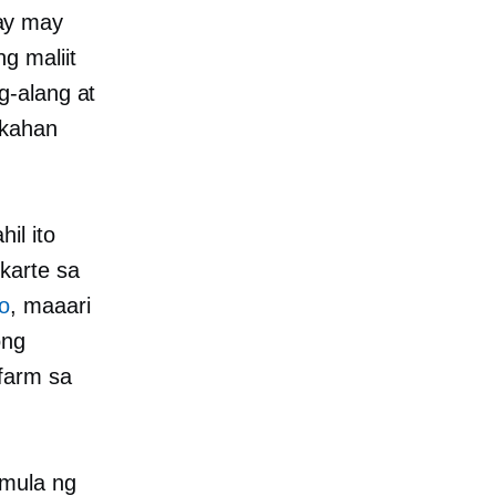
ay may
g maliit
g-alang at
akahan
il ito
karte sa
o
, maaari
ong
 farm sa
imula ng