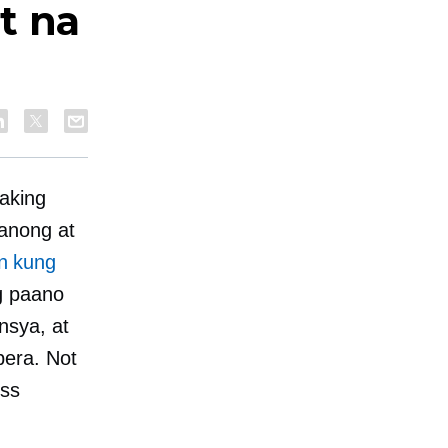
t na
aking
anong at
n kung
g paano
nsya, at
pera. Not
ess