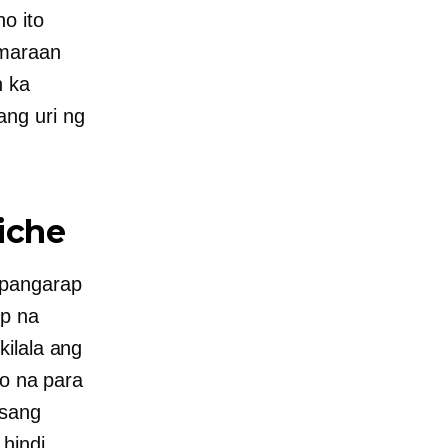
o ito
amaraan
n ka
ng uri ng
iche
 pangarap
op na
kilala ang
lo na para
isang
hindi