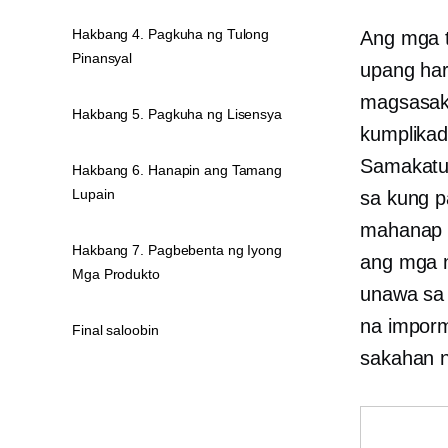
Hakbang 4. Pagkuha ng Tulong
Ang mga 
Pinansyal
upang har
magsasak
Hakbang 5. Pagkuha ng Lisensya
kumplikad
Samakatuw
Hakbang 6. Hanapin ang Tamang
Lupain
sa kung p
mahanap a
Hakbang 7. Pagbebenta ng Iyong
ang mga 
Mga Produkto
unawa sa 
na imporm
Final saloobin
sakahan n