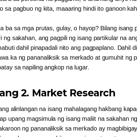
o sa pagbuo ng kita, maaaring hindi ito ganoon kah
a ba sa mga prutas, gulay, o hayop? Bilang isang 
i ng sakahan, ang pagpili ng isang partikular na a
abuti dahil pinapadali nito ang pagpaplano. Dahil di
a ka ng pananaliksik sa merkado at gumuhit ng p
atay sa napiling angkop na lugar.
ang 2. Market Research
lang alinlangan na isang mahalagang hakbang kapa
p upang magsimula ng isang maliit na sakahan n
karoon ng pananaliksik sa merkado ay magbibiga