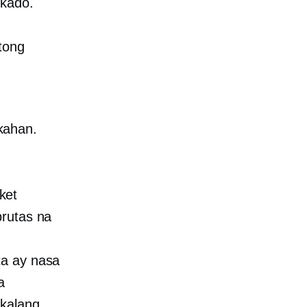
rkado.
tong
kahan.
ket
prutas na
ta ay nasa
a
akalang