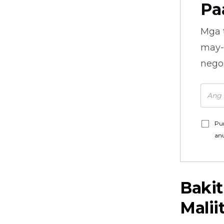
Pa
Mga 
may-
nego
Pu
an
Baki
Malii