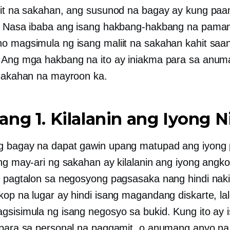
iit na sakahan, ang susunod na bagay ay kung paan
n. Nasa ibaba ang isang hakbang-hakbang na pam
o magsimula ng isang maliit na sakahan kahit saa
 Ang mga hakbang na ito ay iniakma para sa anuma
 sakahan na mayroon ka.
ng 1. Kilalanin ang Iyong N
g bagay na dapat gawin upang matupad ang iyong
ang may-ari ng sakahan ay kilalanin ang iyong angk
g pagtalon sa negosyong pagsasaka nang hindi naki
kop na lugar ay hindi isang magandang diskarte, la
gsisimula ng isang negosyo sa bukid. Kung ito ay 
 para sa personal na paggamit, o anumang anyo na 