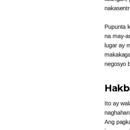
nakasentr
Pupunta k
na may-ar
lugar ay m
makakagaw
negosyo b
Hakb
Ito ay wa
naghahana
Ang pagka