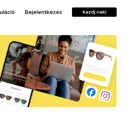
uláció
Bejelentkezés
Kezdj neki