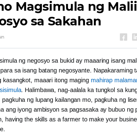
o Magsimula ng Malii
osyo sa Sakahan
in
simula ng negosyo sa bukid ay maaaring isang mal
para sa isang batang negosyante. Napakaraming t
 kasangkot, maaari itong maging
mahirap malama
sisimula
. Halimbawa, nag-aalala ka tungkol sa kun
 pagkuha ng lupang kailangan mo, pagkuha ng lise
na ang iyong ambisyon sa pagsasaka ay bubuo ng 
n, having the skills as a farmer to make your busin
e.