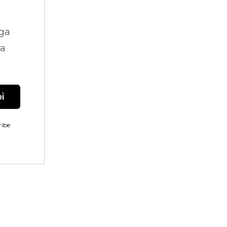
ga
na
i
ibe