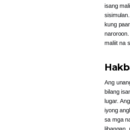
isang mal
sisimula
kung paan
naroroon.
maliit na
Hakba
Ang unan
bilang is
lugar. An
iyong ang
sa mga na
libangan,