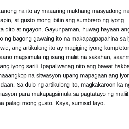
tanong na ito ay maaaring mukhang masyadong na
apin, at gusto mong ibitin ang sumbrero ng iyong
a dito at ngayon. Gayunpaman, huwag hayaan ang
o ng bagong gawaing ito na makapagpapahina sa i
id, ang artikulong ito ay magiging iyong kumplet
aano magsimula ng isang maliit na sakahan, saa
ng iyong sarili. Ipapaliwanag nito ang bawat hakb
naaangkop na sitwasyon upang mapagaan ang iyo
daan. Sa dulo ng artikulong ito, magkakaroon ka n
asyon para makapagsimula sa pagtatayo ng maliit
a palagi mong gusto. Kaya, sumisid tayo.