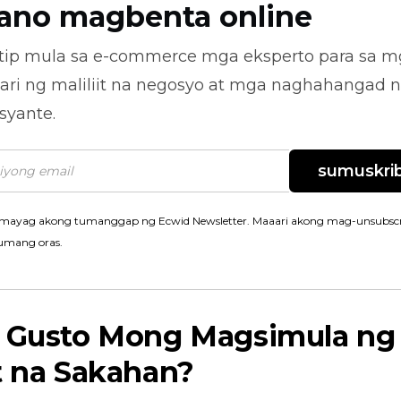
ano magbenta online
tip mula sa
e-commerce
mga eksperto para sa m
ari ng maliliit na negosyo at mga naghahangad 
syante.
sumuskrib
mayag akong tumanggap ng Ecwid Newsletter. Maaari akong mag-unsubscr
umang oras.
t Gusto Mong Magsimula ng
t na Sakahan?