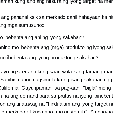
laman kung ano ang hitsura ng iyong target na me
ang pananaliksik sa merkado dahil hahayaan ka ni
 ang mga sumusunod:
 ibebenta ang ani ng iyong sakahan?
nino mo ibebenta ang (mga) produkto ng iyong sa
mo ibebenta ang iyong produktong sakahan?
ayo ng scenario kung saan wala kang tamang mar
 Sabihin nating nagsimula ka ng isang sakahan ng 
California. Gayunpaman, sa pag-aani, "bigla" mong
n na ang demand para sa prutas na iyong ibineben
yon ang tinatawag na "hindi alam ang iyong target n
ng merkado at kung ano ang gusto nila". Sa pag-a