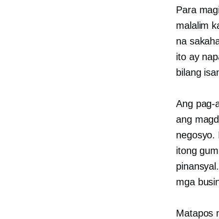
Para mag
malalim k
na sakaha
ito ay na
bilang is
Ang pag-a
ang magda
negosyo. 
itong gum
pinansyal
mga busin
Matapos m