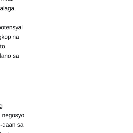
alaga.
potensyal
ngkop na
to,
lano sa
g
g negosyo.
y-daan sa