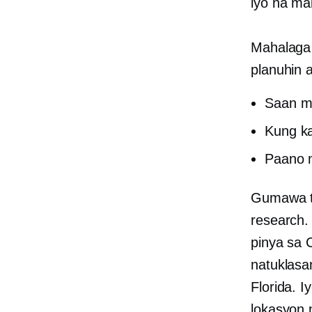
iyo na ma
Mahalaga 
planuhin
Saan mo
Kung ka
Paano 
Gumawa t
research.
pinya sa 
natuklasa
Florida. I
lokasyon 