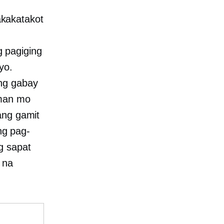
kakatakot
 pagiging
yo.
ong gabay
nman mo
ang gamit
ng pag-
g sapat
 na