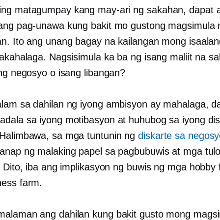
ing matagumpay kang may-ari ng sakahan, dapat 
ang pag-unawa kung bakit mo gustong magsimula n
n. Ito ang unang bagay na kailangan mong isaalan
pakahalaga. Nagsisimula ka ba ng isang maliit na s
ang negosyo o isang libangan?
lam sa dahilan ng iyong ambisyon ay mahalaga, dah
dala sa iyong motibasyon at huhubog sa iyong dis
Halimbawa, sa mga tuntunin ng
diskarte sa negosy
anap ng malaking papel sa pagbubuwis at mga tul
. Dito, iba ang implikasyon ng buwis ng mga hobby
ess farm.
alaman ang dahilan kung bakit gusto mong mags