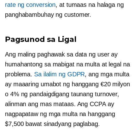
rate ng conversion
, at tumaas na halaga ng
panghabambuhay ng customer.
Pagsunod sa Ligal
Ang maling paghawak sa data ng user ay
humahantong sa mabigat na multa at legal na
problema.
Sa ilalim ng GDPR
, ang mga multa
ay maaaring umabot ng hanggang €20 milyon
o 4% ng pandaigdigang taunang turnover,
alinman ang mas mataas. Ang CCPA ay
nagpapataw ng mga multa na hanggang
$7,500 bawat sinadyang paglabag.