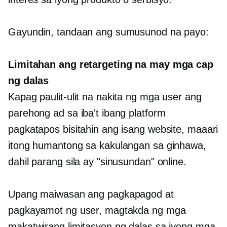
Gayundin, tandaan ang sumusunod na payo:
Limitahan ang retargeting na may mga cap
ng dalas
Kapag paulit-ulit na nakita ng mga user ang
parehong ad sa iba't ibang platform
pagkatapos bisitahin ang isang website, maaari
itong humantong sa kakulangan sa ginhawa,
dahil parang sila ay "sinusundan" online.
Upang maiwasan ang pagkapagod at
pagkayamot ng user, magtakda ng mga
makatwirang limitasyon ng dalas sa iyong mga