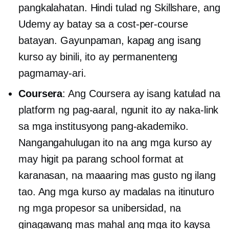
pangkalahatan. Hindi tulad ng Skillshare, ang
Udemy ay batay sa a
cost-per-course
batayan. Gayunpaman, kapag ang isang
kurso ay binili, ito ay permanenteng
pagmamay-ari.
Coursera
: Ang Coursera ay isang katulad na
platform ng pag-aaral, ngunit ito ay naka-link
sa mga institusyong pang-akademiko.
Nangangahulugan ito na ang mga kurso ay
may higit pa
parang school
format at
karanasan, na maaaring mas gusto ng ilang
tao. Ang mga kurso ay madalas na itinuturo
ng mga propesor sa unibersidad, na
ginagawang mas mahal ang mga ito kaysa