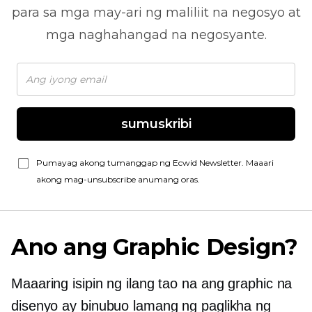
para sa mga may-ari ng maliliit na negosyo at
mga naghahangad na negosyante.
sumuskribi
Pumayag akong tumanggap ng Ecwid Newsletter. Maaari
akong mag-unsubscribe anumang oras.
Ano ang Graphic Design?
Maaaring isipin ng ilang tao na ang graphic na
disenyo ay binubuo lamang ng paglikha ng