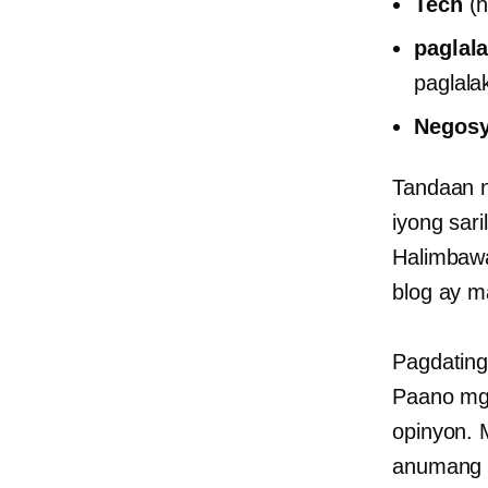
Tech
(h
paglal
paglala
Negosy
Tandaan n
iyong sari
Halimbawa
blog ay m
Pagdating
Paano
mga
opinyon. 
anumang 