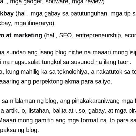
al., mga gadget, software, mga review)
akbay
(hal., mga gabay sa patutunguhan, mga tip s
kbay, mga itineraryo)
o at marketing
(hal., SEO, entrepreneurship, ec
a sundan ang isang blog niche na maaari mong isi
li na nagsusulat tungkol sa susunod na ilang taon.
, kung mahilig ka sa teknolohiya, a
nakatutok sa t
aaaring ang perpektong akma para sa iyo.
 sa nilalaman ng blog, ang pinakakaraniwang mga 
 artikulo, listahan, balita at uso, gabay, at mga pi
Maaari mong gamitin ang mga format na ito para sa
paksa ng blog.