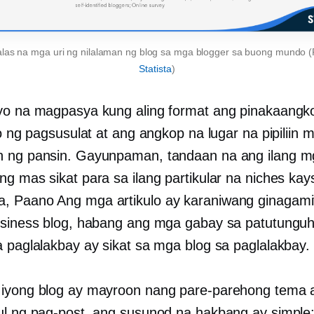
as na mga uri ng nilalaman ng blog sa mga blogger sa buong mundo 
Statista
)
yo na magpasya kung aling format ang pinakaangk
lo ng pagsusulat at ang angkop na lugar na pipiliin 
 ng pansin. Gayunpaman, tandaan na ang ilang m
g mas sikat para sa ilang partikular na niches kay
a,
Paano
Ang mga artikulo ay karaniwang ginagam
usiness blog, habang ang mga gabay sa patutunguh
a paglalakbay ay sikat sa mga blog sa paglalakbay.
iyong blog ay mayroon nang pare-parehong tema a
ul ng pag-post, ang susunod na hakbang ay simple