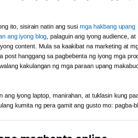
ong ito, sisirain natin ang susi
mga hakbang upang
an ang iyong blog
, palaguin ang iyong audience, at
iyong content. Mula sa kaakibat na marketing at m
a post hanggang sa pagbebenta ng iyong mga pro
 walang kakulangan ng mga paraan upang makabuo
n ang iyong laptop, manirahan, at tuklasin kung pa
lang kumita ng pera gamit ang gusto mo: pagba-b