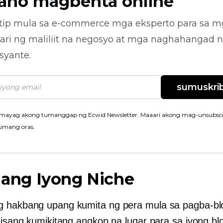
ano magbenta online
tip mula sa
e-commerce
mga eksperto para sa m
ari ng maliliit na negosyo at mga naghahangad 
syante.
sumuskrib
mayag akong tumanggap ng Ecwid Newsletter. Maaari akong mag-unsubscr
umang oras.
n ang Iyong Niche
 hakbang upang kumita ng pera mula sa pagba-bl
g isang kumikitang angkop na lugar para sa iyong bl