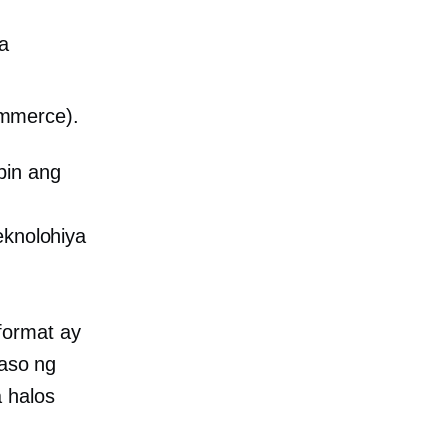
a
ommerce).
pin ang
eknolohiya
format ay
raso ng
 halos