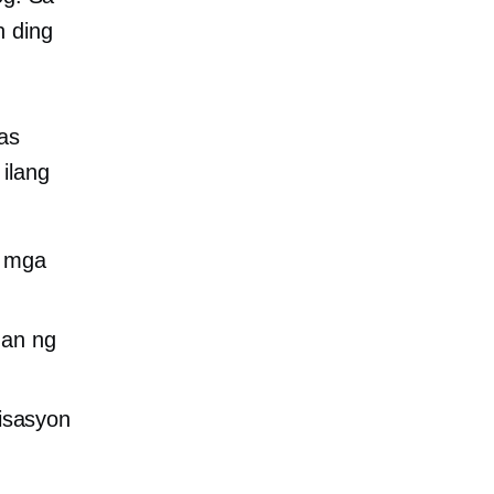
n ding
as
ilang
, mga
gan ng
nisasyon