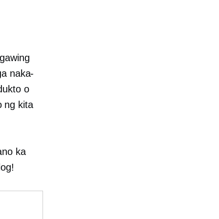
 gawing
ga naka-
dukto o
 ng kita
ano ka
log!