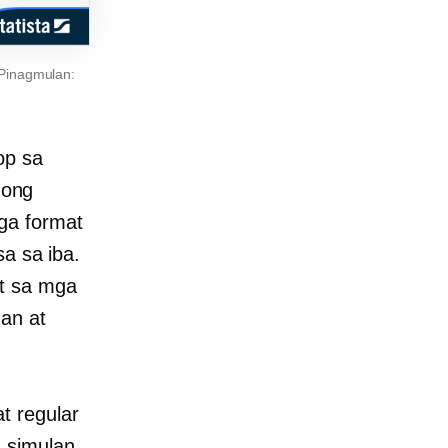
(Pinagmulan:
op sa
mong
ga format
sa sa iba.
it sa mga
an at
t regular
: simulan