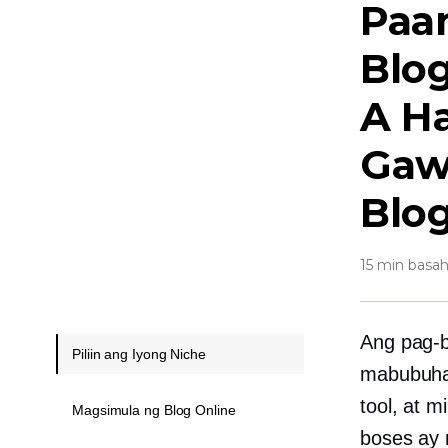
Paa
Blo
A
H
Gaw
Blo
15 min basah
Ang pag-b
Piliin ang Iyong Niche
mabubuhay
tool, at 
Magsimula ng Blog Online
boses ay 