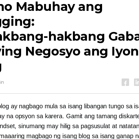
no Mabuhay ang
gging:
akbang-hakbang
Gaba
ing Negosyo ang Iyo
g
in
log ay nagbago mula sa isang libangan tungo sa i
 na opsyon sa karera. Gamit ang tamang diskart
mindset, sinumang may hilig sa pagsusulat at natata
maaaring magbago ng isang blog sa isang
ganap n