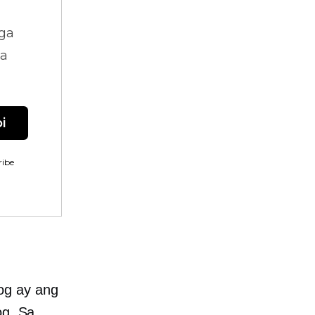
ga
na
i
ibe
og ay ang
og. Sa