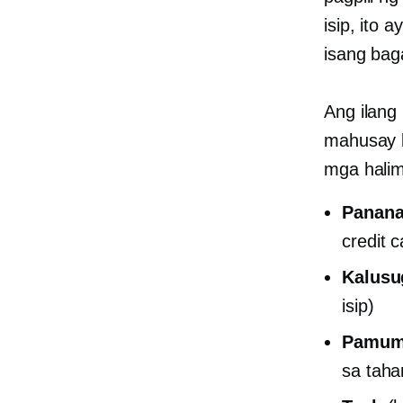
isip, ito
isang ba
Ang ilang
mahusay k
mga halim
Panana
credit 
Kalusu
isip)
Pamumu
sa tah