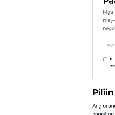
Pa
Mga 
may-
nego
Pu
an
Pilii
Ang unang
pagpili n