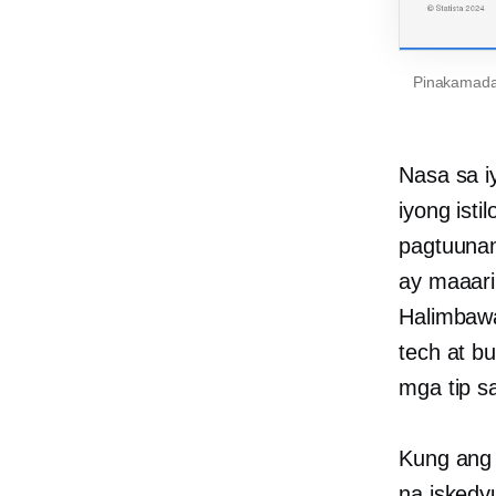
Pinakamadal
Nasa sa i
iyong isti
pagtuunan
ay maaarin
Halimbaw
tech at b
mga tip s
Kung ang 
na iskedy