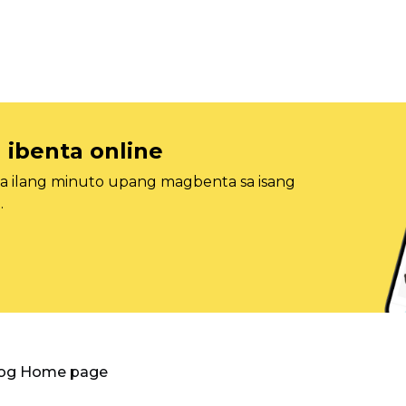
 ibenta online
sa ilang minuto upang magbenta sa isang
.
log Home page