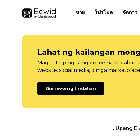
ขาย
โปรโมต
จัดการ
Lahat ng kailangan mong
Mag-set up ng isang online na tindahan 
website, social media, o mga marketplace
Gumawa ng tindahan
‹ Upang B