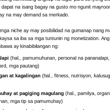
 ay dapat na isang bagay na gusto mo ngunit mayroo
gay na may demand sa merkado.
 mga niche ay may posibilidad na gumanap nang m
aysa sa iba sa mga tuntunin ng monetization. Ang 
bawa ay kinabibilangan ng:
lapi
(hal., pamumuhunan, personal na pananalapi
card, mga pautang)
gan at kagalingan
(hal., fitness, nutrisyon, kalusu
hay at pagiging magulang
(hal., pamilya, orga
anan, mga tip sa pamumuhay)