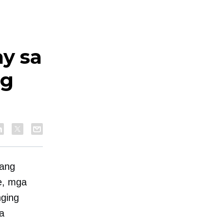
y sa
ng
sang
e, mga
nging
a