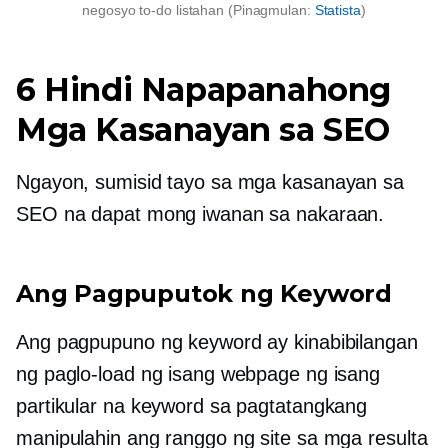
negosyo
to-do
listahan (Pinagmulan:
Statista
)
6 Hindi Napapanahong
Mga Kasanayan sa SEO
Ngayon, sumisid tayo sa mga kasanayan sa
SEO na dapat mong iwanan sa nakaraan.
Ang Pagpuputok ng Keyword
Ang pagpupuno ng keyword ay kinabibilangan
ng paglo-load ng isang webpage ng isang
partikular na keyword sa pagtatangkang
manipulahin ang ranggo ng site sa mga resulta