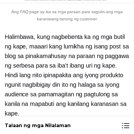
Ang FAQ page ay isa sa mga paraan para sagutin ang mga
karaniwang tanong ng customer
Halimbawa, kung nagbebenta ka ng mga butil
ng kape, maaari kang lumikha ng isang post sa
blog sa pinakamahusay na paraan ng paggawa
ng serbesa para sa iba't ibang uri ng kape.
Hindi lang nito ipinapakita ang iyong produkto
ngunit nagbibigay din ito ng halaga sa iyong
audience sa pamamagitan ng pagtulong sa
kanila na mapabuti ang kanilang karanasan sa
kape.
Talaan ng mga Nilalaman
Ang iyong nilalaman ay dapat ding