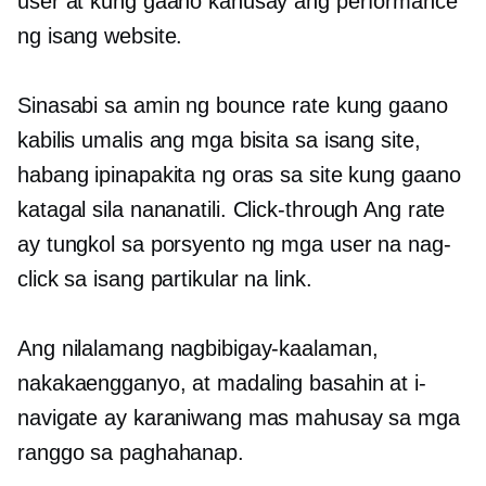
user at kung gaano kahusay ang performance
ng isang website.
Sinasabi sa amin ng bounce rate kung gaano
kabilis umalis ang mga bisita sa isang site,
habang ipinapakita ng oras sa site kung gaano
katagal sila nananatili.
Click-through
Ang rate
ay tungkol sa porsyento ng mga user na nag-
click sa isang partikular na link.
Ang nilalamang nagbibigay-kaalaman,
nakakaengganyo, at madaling basahin at i-
navigate ay karaniwang mas mahusay sa mga
ranggo sa paghahanap.