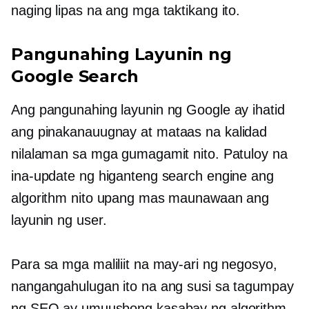
naging lipas na ang mga taktikang ito.
Pangunahing Layunin ng
Google Search
Ang pangunahing layunin ng Google ay ihatid
ang pinakanauugnay at
mataas na kalidad
nilalaman sa mga gumagamit nito. Patuloy na
ina-update ng higanteng search engine ang
algorithm nito upang mas maunawaan ang
layunin ng user.
Para sa mga maliliit na may-ari ng negosyo,
nangangahulugan ito na ang susi sa tagumpay
ng SEO ay umuusbong kasabay ng algorithm