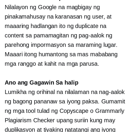
Nilalayon ng Google na magbigay ng
pinakamahusay na karanasan ng user, at
maaaring hadlangan ito ng duplicate na
content sa pamamagitan ng pag-aalok ng
parehong impormasyon sa maraming lugar.
Maaari itong humantong sa mas mababang
mga ranggo at kahit na mga parusa.
Ano ang Gagawin Sa halip
Lumikha ng orihinal na nilalaman na nag-aalok
ng bagong pananaw sa iyong paksa. Gumamit
ng mga tool tulad ng Copyscape o Grammarly
Plagiarism Checker upang suriin kung may
duplikasyon at tiyaking natatangi ang iyong