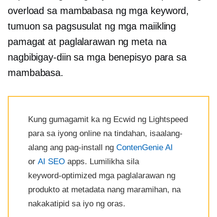
overload sa mambabasa ng mga keyword,
tumuon sa pagsusulat ng mga maiikling
pamagat at paglalarawan ng meta na
nagbibigay-diin sa mga benepisyo para sa
mambabasa.
Kung gumagamit ka ng Ecwid ng Lightspeed
para sa iyong online na tindahan, isaalang-
alang ang pag-install ng
ContenGenie AI
or
AI SEO
apps. Lumilikha sila
keyword-optimized
mga paglalarawan ng
produkto at metadata nang maramihan, na
nakakatipid sa iyo ng oras.