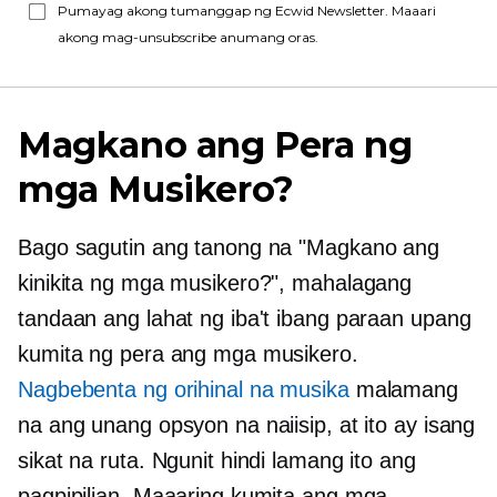
Pumayag akong tumanggap ng Ecwid Newsletter. Maaari
akong mag-unsubscribe anumang oras.
Magkano ang Pera ng
mga Musikero?
Bago sagutin ang tanong na "Magkano ang
kinikita ng mga musikero?", mahalagang
tandaan ang lahat ng iba't ibang paraan upang
kumita ng pera ang mga musikero.
Nagbebenta ng orihinal na musika
malamang
na ang unang opsyon na naiisip, at ito ay isang
sikat na ruta. Ngunit hindi lamang ito ang
pagpipilian. Maaaring kumita ang mga