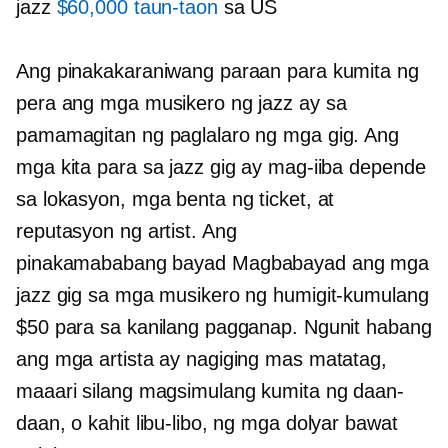
jazz
$60,000 taun-taon
sa US
Ang pinakakaraniwang paraan para kumita ng
pera ang mga musikero ng jazz ay sa
pamamagitan ng paglalaro ng mga gig. Ang
mga kita para sa jazz gig ay mag-iiba depende
sa lokasyon, mga benta ng ticket, at
reputasyon ng artist. Ang
pinakamababang bayad
Magbabayad ang mga
jazz gig sa mga musikero ng humigit-kumulang
$50 para sa kanilang pagganap. Ngunit habang
ang mga artista ay nagiging mas matatag,
maaari silang magsimulang kumita ng daan-
daan, o kahit libu-libo, ng mga dolyar bawat