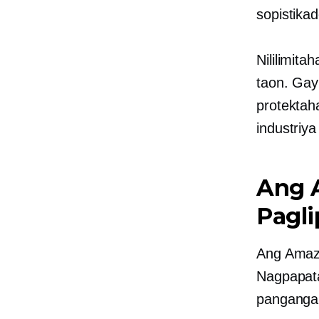
sopistika
Nililimit
taon. Gay
protektah
industriy
Ang 
Pagl
Ang Amazo
Nagpapata
panganga