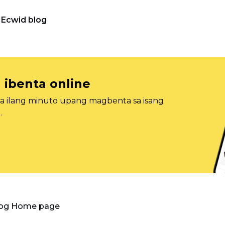
Ecwid blog
 ibenta online
sa ilang minuto upang magbenta sa isang
.
log Home page