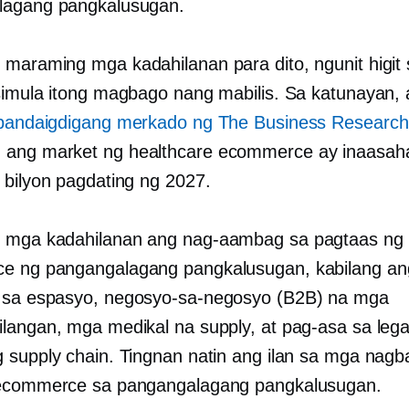
lagang pangkalusugan.
maraming mga kadahilanan para dito, ngunit higit 
simula itong magbago nang mabilis. Sa katunayan,
 pandaigdigang merkado ng The Business Research
, ang market ng healthcare ecommerce ay inaasah
 bilyon pagdating ng 2027.
 mga kadahilanan ang nag-aambag sa pagtaas ng
e ng pangangalagang pangkalusugan, kabilang a
 sa espasyo,
negosyo-sa-negosyo
(B2B) na mga
langan, mga medikal na supply, at pag-asa sa leg
 supply chain. Tingnan natin ang ilan sa mga nag
 ecommerce sa pangangalagang pangkalusugan.