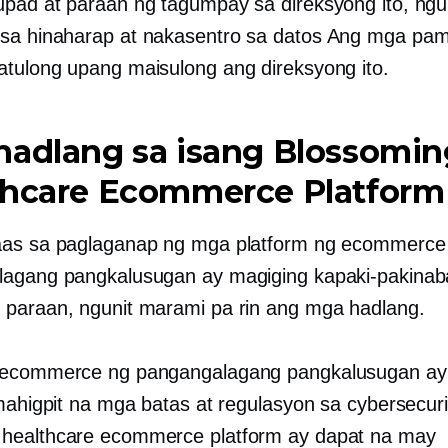
pad at paraan ng tagumpay sa direksyong ito, ngu
sa hinaharap
at
nakasentro sa datos
Ang mga pa
tulong upang maisulong ang direksyong ito.
hadlang sa isang Blossomin
thcare Ecommerce Platform
aas sa paglaganap ng mga platform ng ecommerce
agang pangkalusugan ay magiging kapaki-pakinab
paraan, ngunit marami pa rin ang mga hadlang.
 ecommerce ng pangangalagang pangkalusugan ay
 mahigpit na mga batas at regulasyon sa cybersecuri
healthcare ecommerce platform ay dapat na may