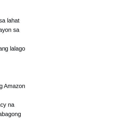
sa lahat
 ayon sa
ang lalago
ng Amazon
acy na
babagong