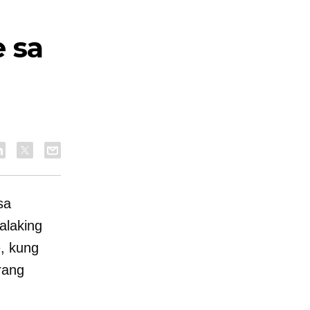
 sa
sa
alaking
, kung
rang