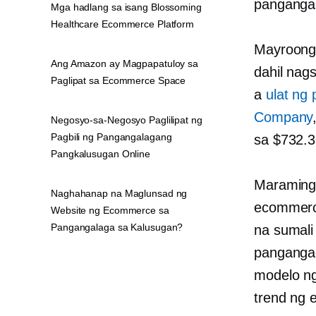
panganga
Mga hadlang sa isang Blossoming
Healthcare Ecommerce Platform
Mayroong 
Ang Amazon ay Magpapatuloy sa
dahil nag
Paglipat sa Ecommerce Space
a
ulat ng
Company
Negosyo-sa-Negosyo Paglilipat ng
Pagbili ng Pangangalagang
sa $732.3
Pangkalusugan Online
Maraming
Naghahanap na Maglunsad ng
ecommerc
Website ng Ecommerce sa
Pangangalaga sa Kalusugan?
na sumali
pangangai
modelo ng
trend ng