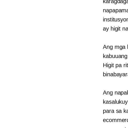
karagdaga
napapamah
institusy
ay higit n
Ang mga 
kabuuang 
Higit pa 
binabaya
Ang napak
kasaluku
para sa 
ecommerce