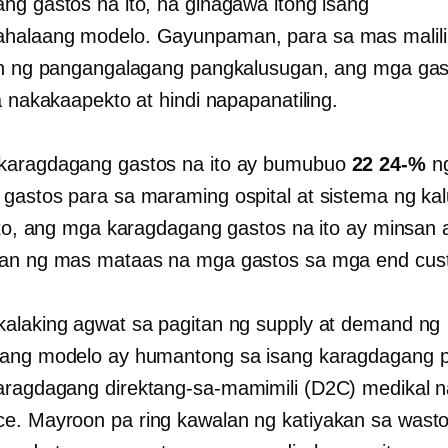
ng gastos na ito, na ginagawa itong isang
alaang modelo. Gayunpaman, para sa mas malilii
on ng pangangalagang pangkalusugan, ang mga gast
a nakakaapekto at hindi napapanatiling.
karagdagang gastos na ito ay bumubuo
22 24-%
n
gastos para sa maraming ospital at sistema ng ka
rito, ang mga karagdagang gastos na ito ay minsan 
ran ng mas mataas na mga gastos sa mga end cus
alaking agwat sa pagitan ng supply at demand ng
yang modelo ay humantong sa isang karagdagang 
karagdagang
direktang-sa-mamimili
(D2C) medikal n
. Mayroon pa ring kawalan ng katiyakan sa wast