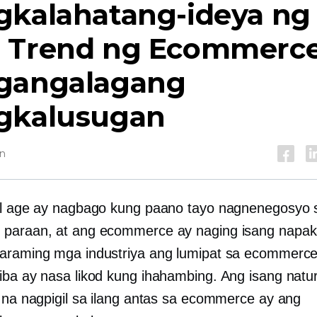
gkalahatang-ideya ng
 Trend ng Ecommerce
gangalagang
gkalusugan
in
al age ay nagbago kung paano tayo nagnenegosyo 
paraan, at ang ecommerce ay naging isang napak
araming mga industriya ang lumipat sa ecommerce
iba ay nasa likod kung ihahambing. Ang isang natu
a na nagpigil sa ilang antas sa ecommerce ay ang