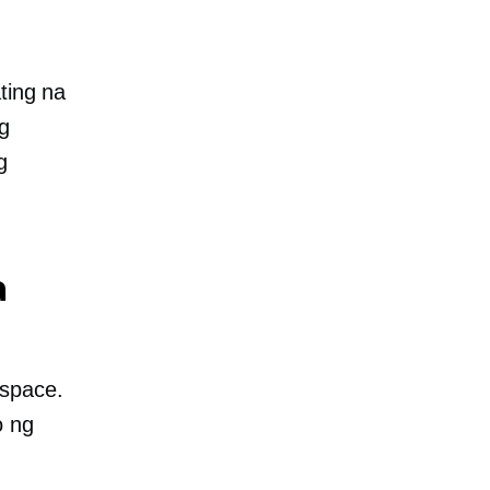
ting na
g
g
a
 space.
o ng