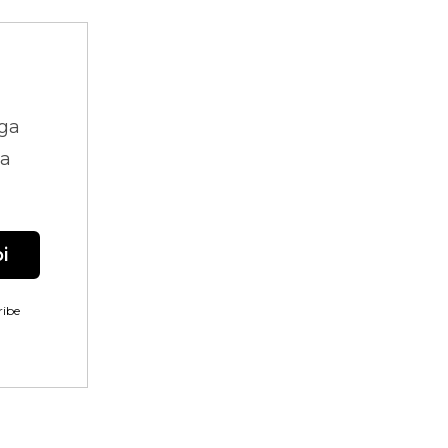
ga
na
i
ibe