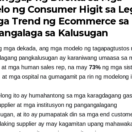
lo ng Consumer Higit sa Le
ga Trend ng Ecommerce sa
angalaga sa Kalusugan
g mga dekada, ang mga modelo ng tagapagtustos 
lagang pangkalusugan ay karaniwang umaasa sa 
or at mga human sales rep, na may
73%
ng mga sis
 at mga ospital na gumagamit pa rin ng modelong i
long ito ay humahantong sa mga karagdagang gas
pplier at mga institusyon ng pangangalagang
ugan, at ito ay pumapatak din sa mga end custom
laking supplier ay may kagamitan upang mahawak