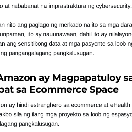
do at nababanat na imprastraktura ng cybersecurity.
ahan nito ang paglago ng merkado na ito sa mga dara
unpaman, ito ay nauunawaan, dahil ito ay nilalayon
an ang sensitibong data at mga pasyente sa loob n
a ng pangangalagang pangkalusugan.
Amazon ay Magpapatuloy s
ipat sa Ecommerce Space
n ay hindi estranghero sa ecommerce at eHealth
kbo sila ng ilang mga proyekto sa loob ng espasy
lagang pangkalusugan.