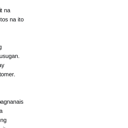
t na
os na ito
g
lusugan.
ay
tomer.
pagnanais
a
ong