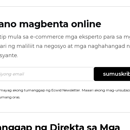
ano magbenta online
tip mula sa
e-commerce
mga eksperto para sa m
ari ng maliliit na negosyo at mga naghahangad 
syante.
sumuskrib
mayag akong tumanggap ng Ecwid Newsletter. Maaari akong mag-unsubscr
umang oras.
anggap ng Direkta sa Mga