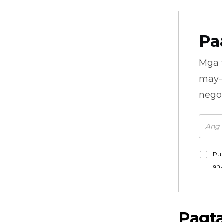
Pa
Mga 
may-
nego
Pu
an
Pagt