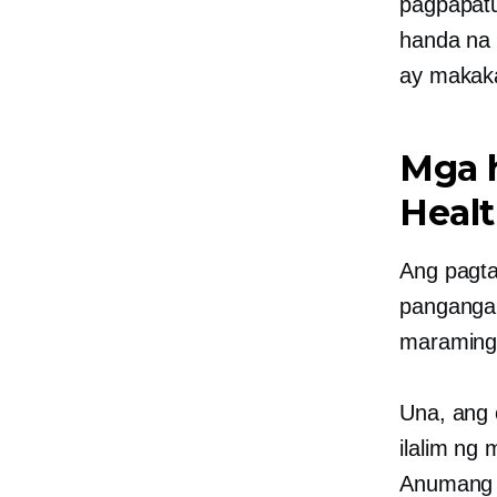
pagpapatu
handa na 
ay makaka
Mga 
Heal
Ang pagt
pangangal
maraming 
Una, ang
ilalim ng
Anumang 