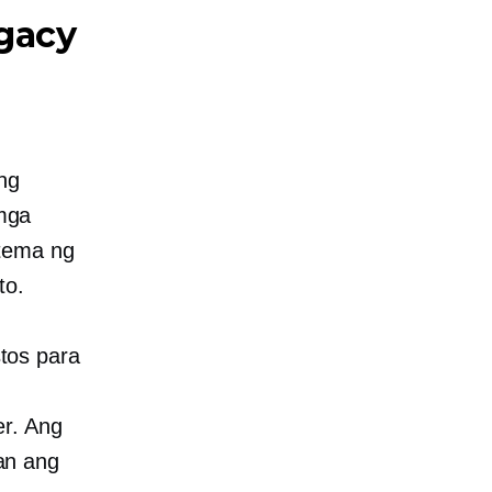
gacy
ng
mga
tema ng
to.
tos para
er. Ang
an ang