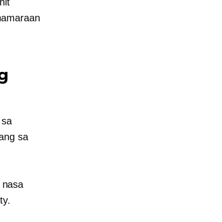
nit
mamaraan
g
 sa
ang sa
 nasa
ty.