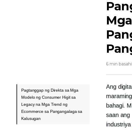
Pan
Mga
Pan
Pan
6 min basah
Ang digit
Pagtanggap ng Direkta sa Mga
maraming 
Modelo ng Consumer Higit sa
Legacy na Mga Trend ng
bahagi. M
Ecommerce sa Pangangalaga sa
saan ang 
Kalusugan
industriy