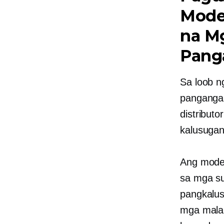
Mode
na M
Pang
Sa loob n
panganga
distribut
kalusugan
Ang mode
sa mga su
pangkalus
mga mala