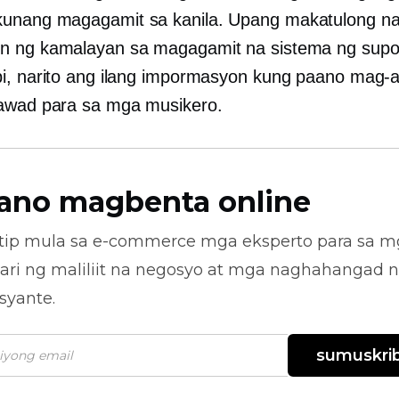
unang magagamit sa kanila. Upang makatulong n
n ng kamalayan sa magagamit na sistema ng supo
i, narito ang ilang impormasyon kung paano mag-a
awad para sa mga musikero.
ano magbenta online
tip mula sa
e-commerce
mga eksperto para sa m
ari ng maliliit na negosyo at mga naghahangad 
syante.
sumuskrib