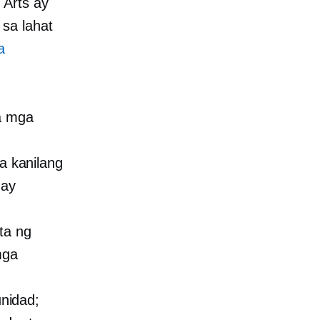
 Arts ay
sa lahat
a
a mga
 kanilang
 ay
ta ng
mga
nidad;