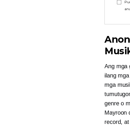
Pu
an
Anon
Musi
Ang mga g
ilang mga
mga musik
tumutugon
genre o m
Mayroon d
record, at