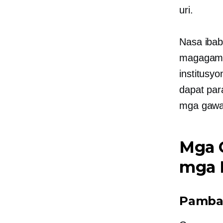
uri.
Nasa iba
magagami
institusy
dapat par
mga gawa
Mga 
mga 
Pamban