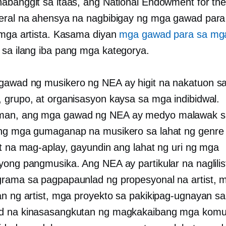
abanggit sa itaas, ang National Endowment for the
eral na ahensya na nagbibigay ng mga gawad para 
 mga artista. Kasama diyan
mga gawad para sa mg
, sa ilang iba pang mga kategorya.
awad ng musikero ng NEA ay higit na nakatuon s
 grupo, at organisasyon kaysa sa mga indibidwal.
an, ang mga gawad ng NEA ay medyo malawak sa
ng mga gumaganap na musikero sa lahat ng genre
at na mag-aplay, gayundin ang lahat ng uri ng mga
yong pangmusika. Ang NEA ay partikular na naglilis
rama sa pagpapaunlad ng propesyonal na artist, 
an ng artist, mga proyekto sa pakikipag-ugnayan sa
d na kinasasangkutan ng magkakaibang mga komu