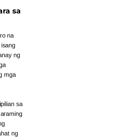
ra sa
ro na
 isang
anay ng
ga
ng mga
ilian sa
Maraming
ng
ahat ng