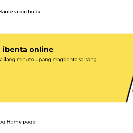
Hantera din butik
 ibenta online
sa ilang minuto upang magbenta sa isang
.
log Home page