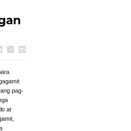
ngan
para
agagamit
 ang pag-
mga
do at
gamit,
a