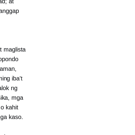
d; at
tanggap
t maglista
popondo
paman,
ng iba't
alok ng
ika, mga
o kahit
mga kaso.