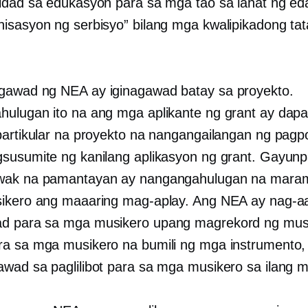
idad sa edukasyon para sa mga tao sa lahat ng eda
isasyon ng serbisyo” bilang mga kwalipikadong ta
awad ng NEA ay iginagawad batay sa proyekto.
ulugan ito na ang mga aplikante ng grant ay dapa
partikular na proyekto na nangangailangan ng pag
susumite ng kanilang aplikasyon ng grant. Gayun
wak na pamantayan ay nangangahulugan na marami
ikero ang maaaring mag-aplay. Ang NEA ay nag-a
d para sa mga musikero upang magrekord ng mus
a sa mga musikero na bumili ng mga instrumento, 
wad sa paglilibot para sa mga musikero sa ilang 