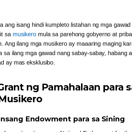
ba ang isang
hindi kumpleto
listahan ng mga gawad
t sa
musikero
mula sa parehong gobyerno at prib
on. Ang ilang mga musikero ay maaaring maging kar
a sa ilang mga gawad nang sabay-sabay, habang a
d ay mas eksklusibo.
Grant ng Pamahalaan para s
Musikero
sang Endowment para sa Sining