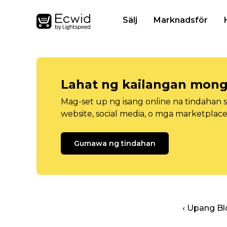
Sälj
Marknadsför
Lahat ng kailangan mong
Mag-set up ng isang online na tindahan 
website, social media, o mga marketplace
Gumawa ng tindahan
‹ Upang B