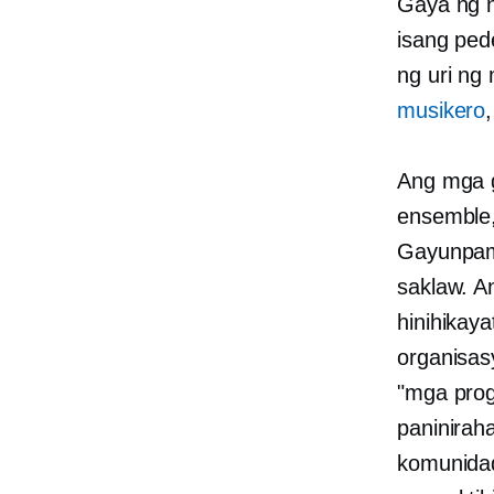
Gaya ng n
isang ped
ng uri ng
musikero
Ang mga g
ensemble,
Gayunpam
saklaw. A
hinihikay
organisas
"mga prog
paninirah
komunida