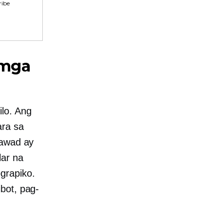
ibe
 mga
lo. Ang
ara sa
gawad ay
lar na
grapiko.
bot, pag-