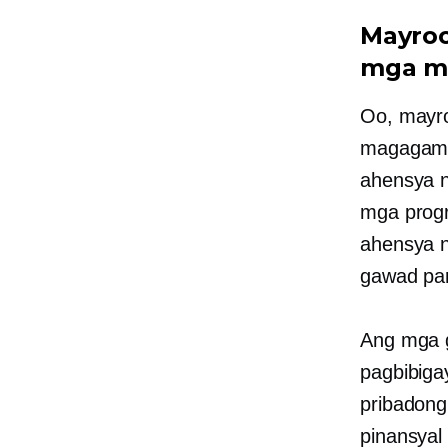
Mayroo
mga m
Oo, mayr
magagami
ahensya n
mga progr
ahensya n
gawad pa
Ang mga g
pagbibig
pribadong
pinansyal