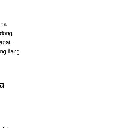
 na
adong
apat-
ng ilang
a