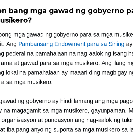
n bang mga gawad ng gobyerno pa
usikero?
oong mga gawad ng gobyerno para sa mga musike
t. Ang
Pambansang Endowment para sa Sining
ay
g pederal na pamahalaan na nag-aalok ng isang h
ama at gawad para sa mga musikero. Ang ilang m
g lokal na pamahalaan ay maaari ding magbigay 
ra sa mga musikero.
awad ng gobyerno ay hindi lamang ang mga pagpip
ay na magagamit sa mga musikero, gayunpaman. 
 organisasyon at pundasyon ang nag-aalok ng tulo
 at iba pang anyo ng suporta sa mga musikero sa l