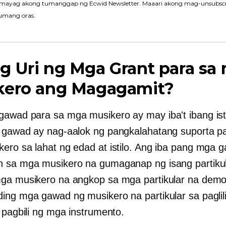
mayag akong tumanggap ng Ecwid Newsletter. Maaari akong mag-unsubscr
umang oras.
g Uri ng Mga Grant para sa
kero ang Magagamit?
awad para sa mga musikero ay may iba't ibang isti
 gawad ay nag-aalok ng pangkalahatang suporta p
ero sa lahat ng edad at istilo. Ang iba pang mga 
 sa mga musikero na gumaganap ng isang partiku
ga musikero na angkop sa mga partikular na demo
ing mga gawad ng musikero na partikular sa paglili
 pagbili ng mga instrumento.