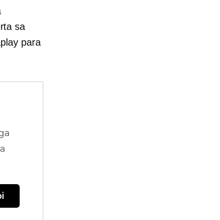
a
rta sa
play para
ga
na
i