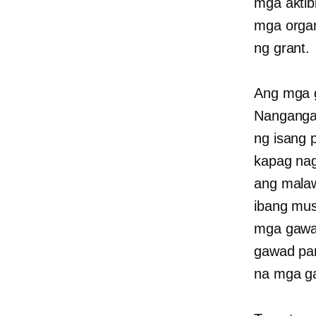
mga aktib
mga organ
ng grant.
Ang mga g
Nangangah
ng isang 
kapag nag
ang mala
ibang mus
mga gawa
gawad par
na mga ga