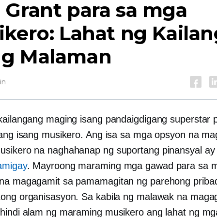
 Grant para sa mga
kero: Lahat ng Kaila
g Malaman
in
kailangang maging isang pandaigdigang superstar 
lang isang musikero. Ang isa sa mga opsyon na m
sikero na naghahanap ng suportang pinansyal ay
amigay
. Mayroong maraming mga gawad para sa 
na magagamit sa pamamagitan ng parehong priba
ong organisasyon. Sa kabila ng malawak na maga
hindi alam ng maraming musikero ang lahat ng mg