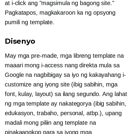
at i-click ang "magsimula ng bagong site."
Pagkatapos, magkakaroon ka ng opsyong
pumili ng template.
Disenyo
May mga
pre-made,
mga libreng template na
maaari mong i-access nang direkta mula sa
Google na nagbibigay sa iyo ng kakayahang i-
customize ang iyong site (ibig sabihin, mga
font, kulay, layout) sa ilang segundo. Ang lahat
ng mga template ay nakategorya (ibig sabihin,
edukasyon, trabaho, personal, atbp.), upang
madali mong piliin ang template na
pinakaangkop para sa iyong mga