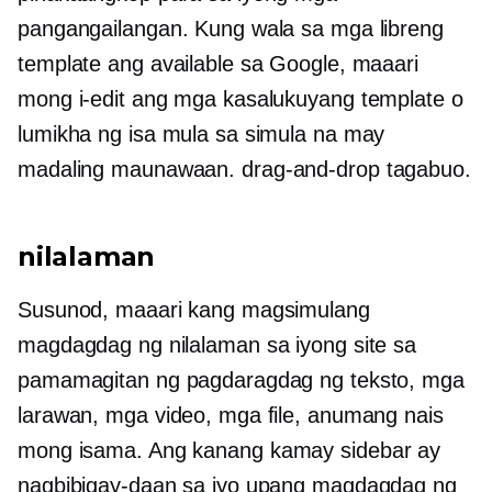
pangangailangan. Kung wala sa mga libreng
template ang available sa Google, maaari
mong i-edit ang mga kasalukuyang template o
lumikha ng isa mula sa simula na may
madaling maunawaan.
drag-and-drop
tagabuo.
nilalaman
Susunod, maaari kang magsimulang
magdagdag ng nilalaman sa iyong site sa
pamamagitan ng pagdaragdag ng teksto, mga
larawan, mga video, mga file, anumang nais
mong isama. Ang
kanang kamay
sidebar ay
nagbibigay-daan sa iyo upang magdagdag ng