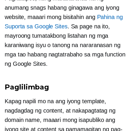
anumang snags habang ginagawa ang iyong
website, maaari mong bisitahin ang
Pahina ng
Suporta sa Google Sites
. Sa page na ito,
mayroong tumatakbong listahan ng mga
karaniwang isyu o tanong na nararanasan ng
mga tao habang nagtatrabaho sa mga function
ng Google Sites.
Paglilimbag
Kapag napili mo na ang iyong template,
nagdagdag ng content, at nakapagtatag ng
domain name, maaari mong isapubliko ang
iyong site at content sa pamamagitan ng pag-