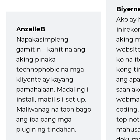
Biyern
Ako ay
AnzelleB
inireko
Napakasimpleng
aking m
gamitin – kahit na ang
website
aking pinaka-
ko na it
technophobic na mga
kong t
kliyente ay kayang
ang apa
pamahalaan. Madaling i-
saan ak
install, mabilis i-set up.
webmas
Maliwanag na taon bago
coding
ang iba pang mga
top-not
plugin ng tindahan.
mahusa
dokume