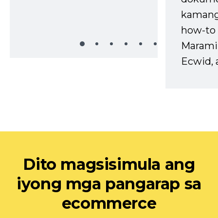
kaman
how-to 
Marami
Ecwid, 
Dito magsisimula ang
iyong mga pangarap sa
ecommerce