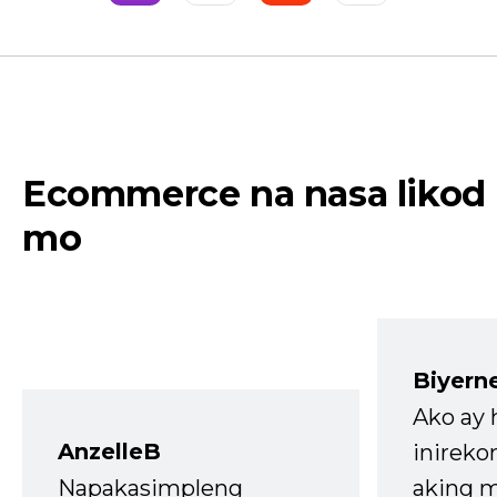
Ecommerce na nasa likod
mo
Biyern
Ako ay
AnzelleB
inireko
Napakasimpleng
aking m