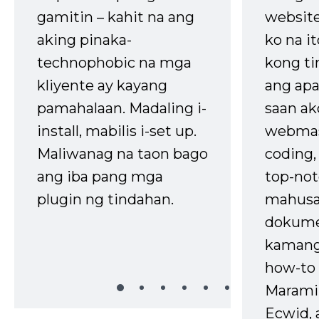
gamitin – kahit na ang
website
aking pinaka-
ko na it
technophobic na mga
kong t
kliyente ay kayang
ang apa
pamahalaan. Madaling i-
saan ak
install, mabilis i-set up.
webmas
Maliwanag na taon bago
coding
ang iba pang mga
top-not
plugin ng tindahan.
mahusa
dokume
kaman
how-to 
Marami
Ecwid, 