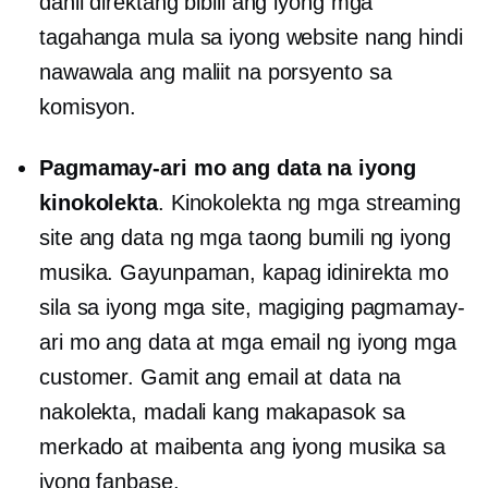
dahil direktang bibili ang iyong mga
tagahanga mula sa iyong website nang hindi
nawawala ang maliit na porsyento sa
komisyon.
Pagmamay-ari mo ang data na iyong
kinokolekta
. Kinokolekta ng mga streaming
site ang data ng mga taong bumili ng iyong
musika. Gayunpaman, kapag idinirekta mo
sila sa iyong mga site, magiging pagmamay-
ari mo ang data at mga email ng iyong mga
customer. Gamit ang email at data na
nakolekta, madali kang makapasok sa
merkado at maibenta ang iyong musika sa
iyong fanbase.