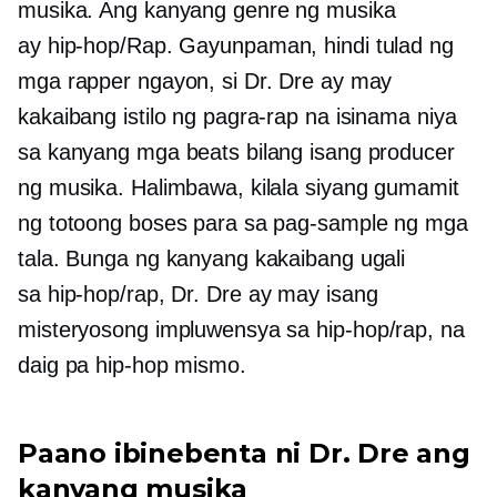
musika. Ang kanyang genre ng musika
ay
hip-hop/Rap.
Gayunpaman, hindi tulad ng
mga rapper ngayon, si Dr. Dre ay may
kakaibang istilo ng pagra-rap na isinama niya
sa kanyang mga beats bilang isang producer
ng musika. Halimbawa, kilala siyang gumamit
ng totoong boses para sa pag-sample ng mga
tala. Bunga ng kanyang kakaibang ugali
sa
hip-hop/rap,
Dr. Dre ay may isang
misteryosong impluwensya sa
hip-hop/rap,
na
daig pa
hip-hop
mismo.
Paano ibinebenta ni Dr. Dre ang
kanyang musika