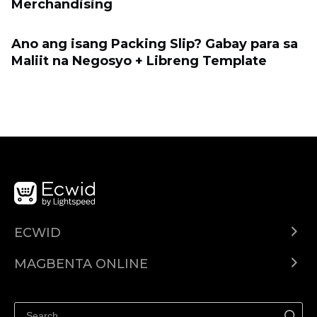
Merchandising
Ano ang isang Packing Slip? Gabay para sa
Maliit na Negosyo + Libreng Template
ECWID
Ecwid.com
MAGBENTA ONLINE
Help center
Ibenta kahit saan
Ibenta sa Facebook