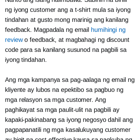
ng iyong customer ang a
t-shirt
mula sa iyong
tindahan at gusto mong marinig ang kanilang
feedback. Magpadala ng email
humihingi ng
review
o feedback, at magbahagi ng discount
code para sa kanilang susunod na pagbili sa
iyong tindahan.
Ang mga kampanya sa pag-aalaga ng email ng
kliyente ay lubos na epektibo sa pagbuo ng
mga relasyon sa mga customer. Ang
paghikayat sa mga paulit-ulit na pagbili ay
kapaki-pakinabang sa iyong negosyo dahil ang
pagpapanatili ng mga kasalukuyang customer
ay higit pa
cost-effective
kaysa sa pagkuha ng