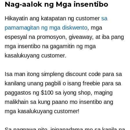
Nag-aalok ng Mga insentibo
Hikayatin ang katapatan ng customer
sa
pamamagitan ng mga diskwento
, mga
espesyal na promosyon, giveaway, at iba pang
mga insentibo na gagamitin ng mga
kasalukuyang customer.
Isa man itong simpleng discount code para sa
kanilang unang pagbili o isang freebie para sa
paggastos ng $100 sa iyong shop, maging
malikhain sa kung paano mo insentibo ang
mga kasalukuyang customer!
Sa paggawa nito, ipinapadama mo sa kanila na