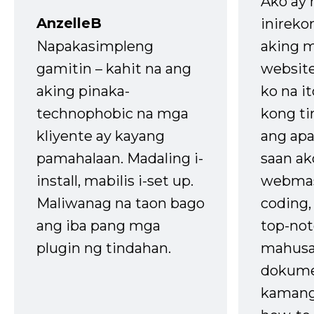
Ako ay
AnzelleB
inireko
Napakasimpleng
aking m
gamitin – kahit na ang
website
aking pinaka-
ko na it
technophobic na mga
kong t
kliyente ay kayang
ang apa
pamahalaan. Madaling i-
saan ak
install, mabilis i-set up.
webmas
Maliwanag na taon bago
coding
ang iba pang mga
top-not
plugin ng tindahan.
mahusa
dokume
kaman