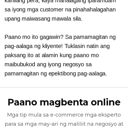
kanilang pera, kaya mahalagang iparamdam
sa iyong mga customer na pinahahalagahan
upang maiwasang mawala sila.
Paano mo ito gagawin? Sa pamamagitan ng
pag-aalaga ng kliyente! Tuklasin natin ang
paksang ito at alamin kung paano mo
maibubukod ang iyong negosyo sa
pamamagitan ng epektibong pag-aalaga.
Paano magbenta online
Mga tip mula sa
e-commerce
mga eksperto
para sa mga may-ari ng maliliit na negosyo at