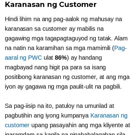
Karanasan ng Customer
Hindi lihim na ang pag-aalok ng mahusay na
karanasan sa customer ay mabilis na
gagawing mga tagapagtaguyod ng tatak. Alam
na natin na karamihan sa mga mamimili (
Pag-
aaral ng PWC
ulat
86%
) ay handang
magbayad nang higit pa para sa isang
positibong karanasan ng customer, at ang mga
iyon ay gagawa ng mga paulit-ulit na pagbili.
Sa pag-iisip na ito, patuloy na umunlad at
pagbutihin ang iyong kumpanya
Karanasan ng
customer
upang pasayahin ang mga kliyente at
iparamdam sa kanila na pinahahalagahan sila.