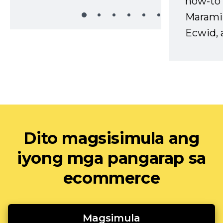
how-to 
Marami
Ecwid, 
Dito magsisimula ang
iyong mga pangarap sa
ecommerce
Magsimula